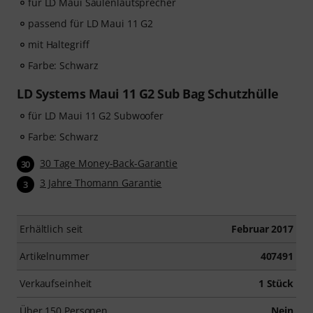
für LD Maui Säulenlautsprecher
passend für LD Maui 11 G2
mit Haltegriff
Farbe: Schwarz
LD Systems Maui 11 G2 Sub Bag Schutzhülle
für LD Maui 11 G2 Subwoofer
Farbe: Schwarz
30 Tage Money-Back-Garantie
30
3 Jahre Thomann Garantie
3
Erhältlich seit
Februar 2017
Artikelnummer
407491
Verkaufseinheit
1 Stück
Über 150 Personen
Nein