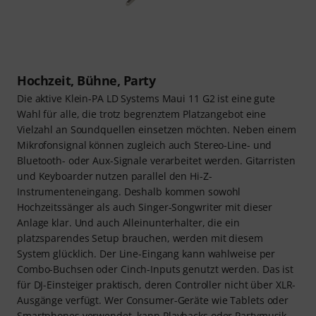
Hochzeit, Bühne, Party
Die aktive Klein-PA LD Systems Maui 11 G2 ist eine gute
Wahl für alle, die trotz begrenztem Platzangebot eine
Vielzahl an Soundquellen einsetzen möchten. Neben einem
Mikrofonsignal können zugleich auch Stereo-Line- und
Bluetooth- oder Aux-Signale verarbeitet werden. Gitarristen
und Keyboarder nutzen parallel den Hi-Z-
Instrumenteneingang. Deshalb kommen sowohl
Hochzeitssänger als auch Singer-Songwriter mit dieser
Anlage klar. Und auch Alleinunterhalter, die ein
platzsparendes Setup brauchen, werden mit diesem
System glücklich. Der Line-Eingang kann wahlweise per
Combo-Buchsen oder Cinch-Inputs genutzt werden. Das ist
für DJ-Einsteiger praktisch, deren Controller nicht über XLR-
Ausgänge verfügt. Wer Consumer-Geräte wie Tablets oder
Smartphones verwendet, kann Playbacks oder Partymusik