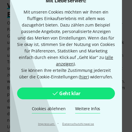
Mit Liebe serviert!
Von Wohnzimmerkonzert bis Messe-
Mit unseren Cookies möchten wir Ihnen ein
Event
fluffiges Einkaufserlebnis mit allem was
Ob Wohnzimmerkonzert oder Hochzeitsauftritt, die Säulen-
dazugehört bieten. Dazu zählen zum Beispiel
PA LD Systems Maui 11 G2 liefert den passenden Sound.
passende Angebote, personalisierte Anzeigen
Gerade in überschaubaren Umgebungen ist die
und das Merken von Einstellungen. Wenn das für
unauffällige kleine Anlage eine passende Lösung. Und dank
Sie okay ist, stimmen Sie der Nutzung von Cookies
ihrer Multipin-Steckverbindung ist diese Klein-PA
für Präferenzen, Statistiken und Marketing
unterwegs schnell aufgebaut. Das System lässt sich für den
einfach durch einen Klick auf „Geht klar“ zu (
alle
Transport mit wenig Platzbedarf verstauen und findet mit
anzeigen
).
seinem Gesamtgewicht von nicht einmal 25kg bei der Fahrt
Sie können Ihre erteilte Zustimmung jederzeit
zu einem Live-Gig in nahezu jedem Autokofferraum Platz,
über die Cookie-Einstellungen (
hier
) widerrufen.
wobei die Speaker durch die Taschen gut geschützt werden.
Bluetooth-, Aux- und Cinch-Eingänge lassen das Set auch im
Geht klar
privaten Rahmen als kraftvolle Party-Anlage bestehen. Soll
die Anlage im professionellen Dauerbetrieb eingesetzt
werden, wie etwa auf Messen oder bei Events, sorgen
Cookies ablehnen
Weitere Infos
diverse Schutzschaltungen für Betriebssicherheit. Denn
neben einer Kurzschluss-Sicherung sind auch ein Audio-
·
Impressum
Datenschutzhinweise
Limiter sowie ein Überhitzungsschutz mit an Bord. Bei