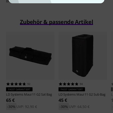
Bedarf ist auch eine Ausführung in Weiß erhältlich.
Zubehör & passende Artikel
92
94
PASST GARANTIERT
PASST GARANTIERT
LD Systems
Maui 11 G2 Sat Bag
LD Systems
Maui 11 G2 Sub Bag
L
65 €
45 €
-30%
UVP: 92,90 €
-30%
UVP: 64,50 €