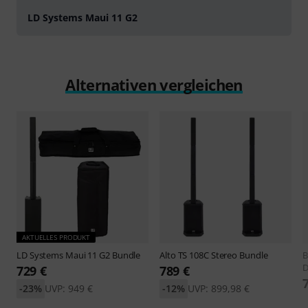
LD Systems Maui 11 G2
Alternativen vergleichen
AKTUELLES PRODUKT
LD Systems
Maui 11 G2 Bundle
Alto
TS 108C Stereo Bundle
B
D
729 €
789 €
-23%
UVP: 949 €
-12%
UVP: 899,98 €