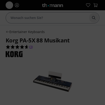
Suche 
Entertainer Keyboards
Korg PA-5X 88 Musikant
4.7 von 5 Sternen aus 3 Kundenbewertungen
(
3
)