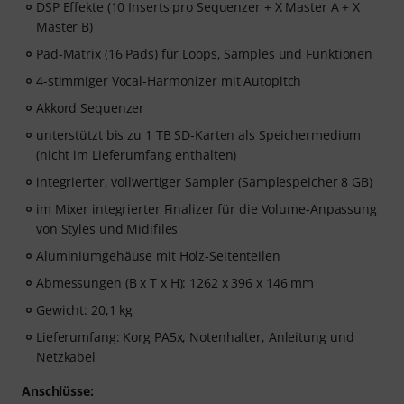
DSP Effekte (10 Inserts pro Sequenzer + X Master A + X
Master B)
Pad-Matrix (16 Pads) für Loops, Samples und Funktionen
4-stimmiger Vocal-Harmonizer mit Autopitch
Akkord Sequenzer
unterstützt bis zu 1 TB SD-Karten als Speichermedium
(nicht im Lieferumfang enthalten)
integrierter, vollwertiger Sampler (Samplespeicher 8 GB)
im Mixer integrierter Finalizer für die Volume-Anpassung
von Styles und Midifiles
Aluminiumgehäuse mit Holz-Seitenteilen
Abmessungen (B x T x H): 1262 x 396 x 146 mm
Gewicht: 20,1 kg
Lieferumfang: Korg PA5x, Notenhalter, Anleitung und
Netzkabel
Anschlüsse: