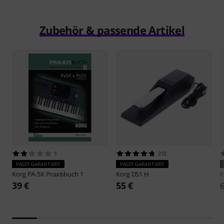
Zubehör & passende Artikel
1
212
PASST GARANTIERT
PASST GARANTIERT
Korg
PA-5X Praxisbuch 1
Korg
DS1 H
K
39 €
55 €