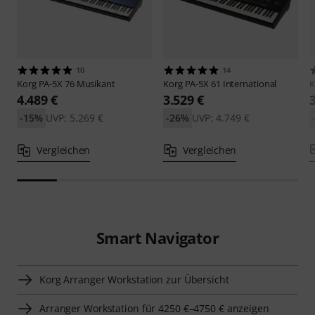
10
14
Korg
PA-5X 76 Musikant
Korg
PA-5X 61 International
K
4.489 €
3.529 €
-15%
UVP: 5.269 €
-26%
UVP: 4.749 €
Vergleichen
Vergleichen
Smart Navigator
Korg Arranger Workstation zur Übersicht
Arranger Workstation für 4250 €–4750 € anzeigen