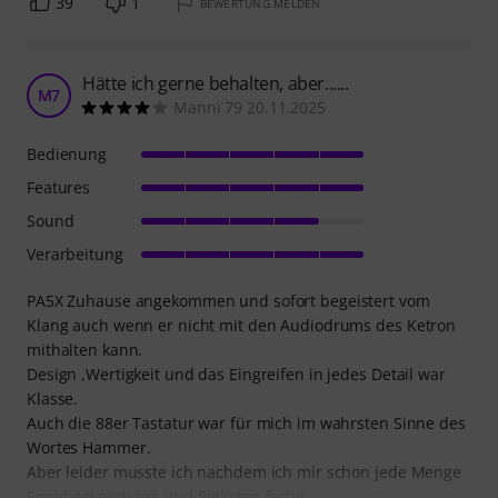
39
1
BEWERTUNG MELDEN
Hätte ich gerne behalten, aber......
M7
Manni 79 20.11.2025
Bedienung
Features
Sound
Verarbeitung
PA5X Zuhause angekommen und sofort begeistert vom
Klang auch wenn er nicht mit den Audiodrums des Ketron
mithalten kann.
Design ,Wertigkeit und das Eingreifen in jedes Detail war
Klasse.
Auch die 88er Tastatur war für mich im wahrsten Sinne des
Wortes Hammer.
Aber leider musste ich nachdem ich mir schon jede Menge
Songbookeinträge und Setlisten fertig