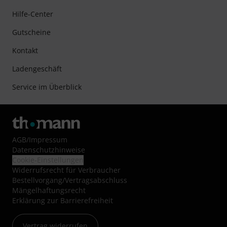
Hilfe-Center
Gutscheine
Kontakt
Ladengeschäft
Service im Überblick
AGB
/
Impressum
Datenschutzhinweise
Cookie-Einstellungen
Widerrufsrecht für Verbraucher
Bestellvorgang/Vertragsabschluss
Mängelhaftungsrecht
Erklärung zur Barrierefreiheit
Vertrag widerrufen