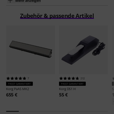
Mehr anzeigen
Zubehör & passende Artikel
7
212
PASST GARANTIERT
PASST GARANTIERT
Korg
PaAS MK2
Korg
DS1 H
S
655 €
55 €