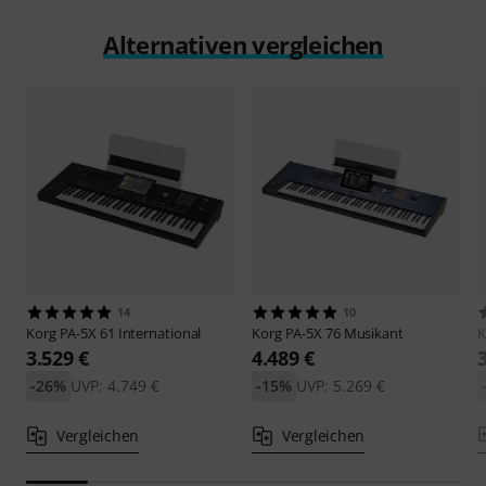
Alternativen vergleichen
14
10
Korg
PA-5X 61 International
Korg
PA-5X 76 Musikant
K
3.529 €
4.489 €
-26%
UVP: 4.749 €
-15%
UVP: 5.269 €
Vergleichen
Vergleichen