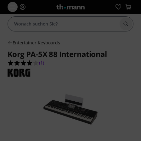
Suche 
Entertainer Keyboards
Korg PA-5X 88 International
4.0 von 5 Sternen aus 1 Kundenbewertungen
(
1
)