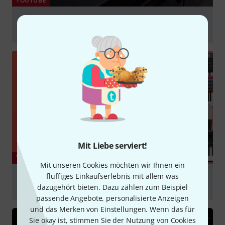
YOUTUBE
Studiologic SL88 Grand Review (Compare with Korg
Grandstage) - PIANIST REVIEW
abspielen
Mit Liebe serviert!
YOUTUBE
Mit unseren Cookies möchten wir Ihnen ein
fluffiges Einkaufserlebnis mit allem was
Stage Piano Shootout 2026 – 7 Instrumente im
Vergleich | Roland, Yamaha, Kawai, Korg & mehr
dazugehört bieten. Dazu zählen zum Beispiel
passende Angebote, personalisierte Anzeigen
abspielen
und das Merken von Einstellungen. Wenn das für
Sie okay ist, stimmen Sie der Nutzung von Cookies