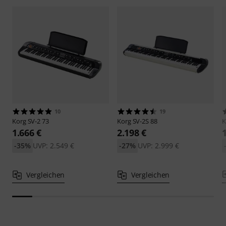
10
19
Korg
SV-2 73
Korg
SV-2S 88
K
1.666 €
2.198 €
-35%
UVP: 2.549 €
-27%
UVP: 2.999 €
Vergleichen
Vergleichen