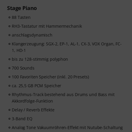
Nach dem Versand deiner Bestellung bekommst du
Stage Piano
den Freischaltcode automatisch per E-Mail zugesendet.
Das Skoove-Abo endet nach Ablauf automatisch. Keine
88 Tasten
Kreditkarte erforderlich.
RH3-Tastatur mit Hammermechanik
anschlagsdynamisch
Klangerzeugung: SGX-2, EP-1, AL-1, CX-3, VOX Organ, FC-
1, HD-1
bis zu 128-stimmig polyphon
700 Sounds
100 Favoriten Speicher (inkl. 20 Presets)
ca. 25,5 GB PCM Speicher
Rhythmus-Track bestehend aus Drums und Bass mit
Akkordfolge-Funktion
Delay / Reverb Effekte
3-Band EQ
Analog Tone Vakuumröhren-Effekt mit Nutube-Schaltung