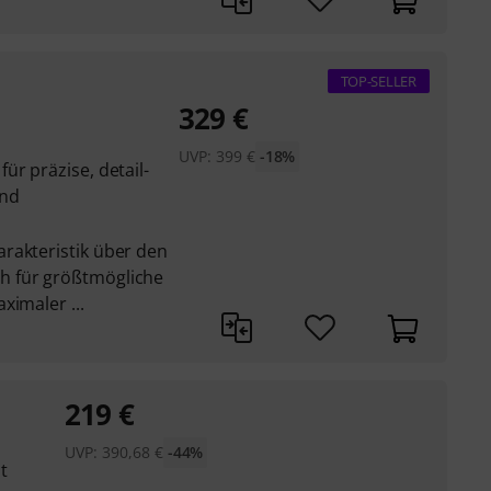
TOP-SELLER
329
€
UVP:
399
€
-18%
ür präzise, detail-
und
rakteristik über den
h für größtmögliche
ximaler ...
219
€
UVP:
390,68
€
-44%
t