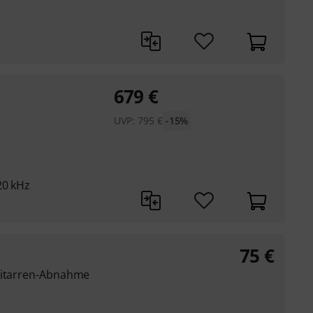
679
€
UVP:
795
€
-15%
e
20 kHz
75
€
-Gitarren-Abnahme