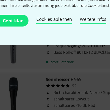
nnen Ihre erteilte Zustimmung jederzeit über die Cookie-Einst
Sofort lieferbar
Cookies ablehnen
Weitere Infos
Geht klar
Audio-Technica
AE 5400
36
Richtcharakteristik: Niere
Frequenzgang: 20-20.000 Hz
Bass Roll-off 80 Hz/12 dB/Okta
Sofort lieferbar
Sennheiser
E 965
92
Richtcharakteristik: Niere / Su
schaltbarer Lowcut
schaltbares -10 dB Pad