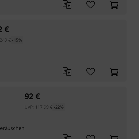
2
€
249
€
-15%
92
€
UVP:
117,99
€
-22%
geräuschen