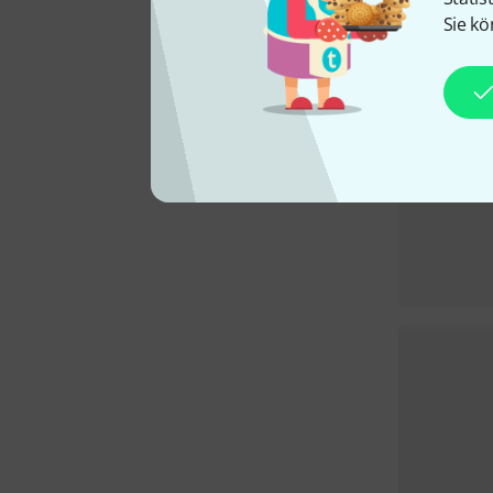
Sie kö