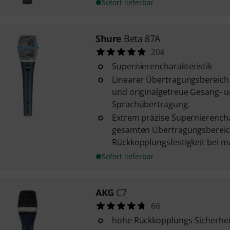
Sofort lieferbar
Shure
Beta 87A
204
Supernierencharakteristik
Linearer Übertragungsbereich f
und originalgetreue Gesang- 
Sprachübertragung.
Extrem präzise Supernierencha
gesamten Übertragungsbereic
Rückkopplungsfestigkeit bei ma
Sofort lieferbar
AKG
C7
66
hohe Rückkopplungs-Sicherhei