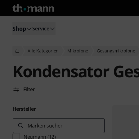
Shop
Service
Alle Kategorien
Mikrofone
Gesangsmikrofone
Kondensator Ge
Filter
Hersteller
Marken suchen
Neumann
(12)