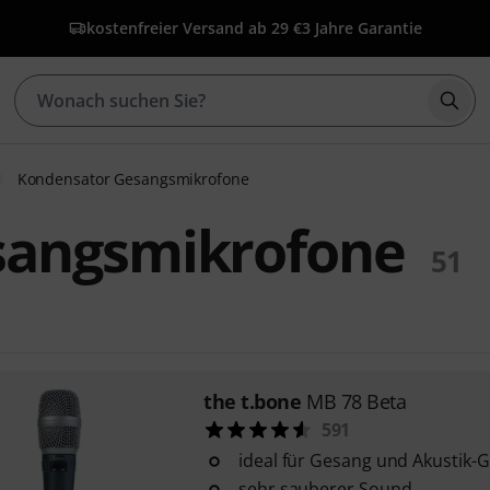
kostenfreier Versand ab 29 €
3 Jahre Garantie
Such
Kondensator Gesangsmikrofone
sangsmikrofone
51
the t.bone
MB 78 Beta
591
ideal für Gesang und Akustik
sehr sauberer Sound