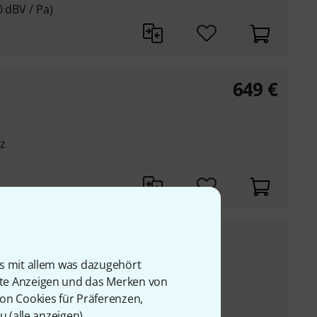
0 dBV / Pa)
649
€
e
z
211
€
is mit allem was dazugehört
UVP:
249
€
-15%
rte Anzeigen und das Merken von
von Cookies für Präferenzen,
z
u (
alle anzeigen
).