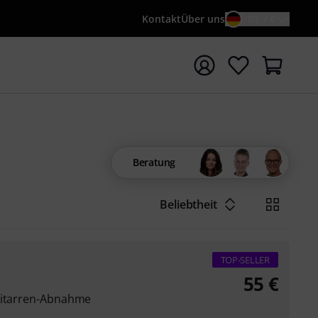
Kontakt
Über uns
DE / €
e mit Suchwort {searchTerm} starten
Beratung
Beliebtheit
TOP-SELLER
55
€
-Gitarren-Abnahme