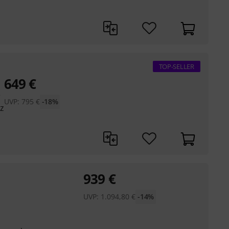
TOP-SELLER
649
€
e
UVP:
795
€
-18%
z
939
€
UVP:
1.094,80
€
-14%