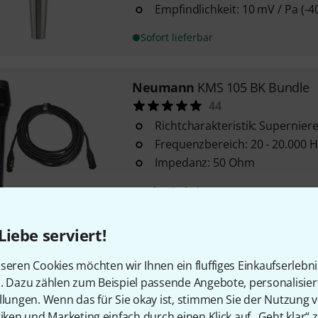
Empfindlichkeit: 10 mV / Pa (-4
Sofort lieferbar
Neumann
KMS 105 BK Bundle
44
Richtcharakteristik: Supernier
Frequenzbereich: 20 - 20.000 H
Impedanz: 50 Ohm
Sofort lieferbar
Liebe serviert!
Sennheiser
E 865
94
seren Cookies möchten wir Ihnen ein fluffiges Einkaufserlebn
für Sprache und Gesang
n. Dazu zählen zum Beispiel passende Angebote, personalisie
Charakteristik: Superniere
llungen. Wenn das für Sie okay ist, stimmen Sie der Nutzung 
Frequenzbereich: 40 - 20.000 H
tiken und Marketing einfach durch einen Klick auf „Geht klar“ z