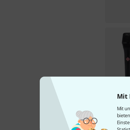
Mit 
Mit un
biete
Einste
Statis