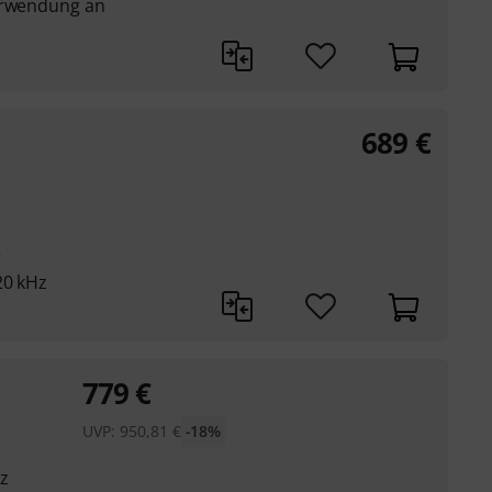
Verwendung an
689
€
e
20 kHz
779
€
UVP:
950,81
€
-18%
z