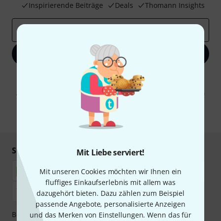
Inspirierende Beiträge
Deals
Thomann Insights
E-Mail-Adresse
*
Jetzt anmelden
Mit Klick auf „Jetzt anmelden“ stimmen Sie dem Erhalt von E-Mail-
Werbung und einer Messung des E-Mail-Nutzungsverhaltens zu. Die
Abmeldung ist jederzeit möglich. Weitere Informationen finden Sie in
unseren
Datenschutzhinweisen
.
* Pflichtfeld
Sicher einkaufen & bezahlen
Mit Liebe serviert!
Mit unseren Cookies möchten wir Ihnen ein
fluffiges Einkaufserlebnis mit allem was
dazugehört bieten. Dazu zählen zum Beispiel
passende Angebote, personalisierte Anzeigen
Bezahlen Sie vertraulich und sicher per Nachnahme,
und das Merken von Einstellungen. Wenn das für