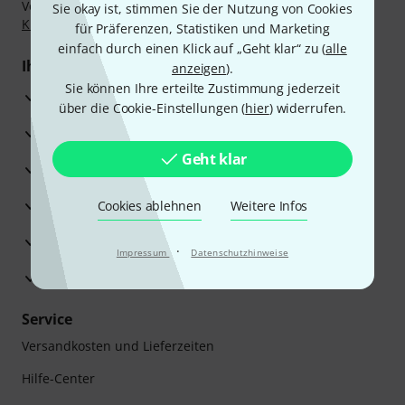
Vorkasse, PayPal, Amazon Pay,
Klarna Sofort bezahlen
,
Sie okay ist, stimmen Sie der Nutzung von Cookies
Klarna Ratenzahlung
oder Kreditkarte.
für Präferenzen, Statistiken und Marketing
einfach durch einen Klick auf „Geht klar“ zu (
alle
Ihre Vorteile
anzeigen
).
Sie können Ihre erteilte Zustimmung jederzeit
3 Jahre Thomann Garantie
über die Cookie-Einstellungen (
hier
) widerrufen.
30 Tage Money-Back-Garantie
Geht klar
Reparaturservice
Beratung durch Fachexperten
Cookies ablehnen
Weitere Infos
Zufriedenheitsgarantie
·
Impressum
Datenschutzhinweise
Europas größtes Versandlager
Service
Versandkosten und Lieferzeiten
Hilfe-Center