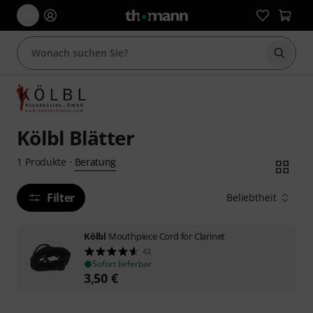
Suche 
Kölbl Blätter
Beratung
1
Produkte
·
Filter
Beliebtheit
Kölbl
Mouthpiece Cord for Clarinet
42
Sofort lieferbar
3,50
€