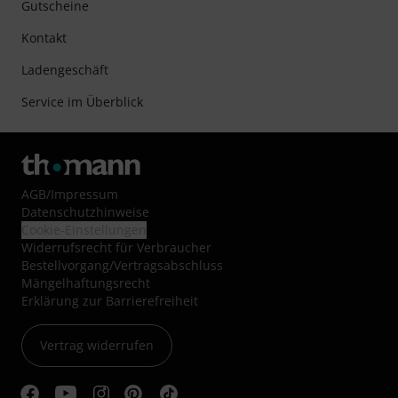
Gutscheine
Kontakt
Ladengeschäft
Service im Überblick
AGB
/
Impressum
Datenschutzhinweise
Cookie-Einstellungen
Widerrufsrecht für Verbraucher
Bestellvorgang/Vertragsabschluss
Mängelhaftungsrecht
Erklärung zur Barrierefreiheit
Vertrag widerrufen