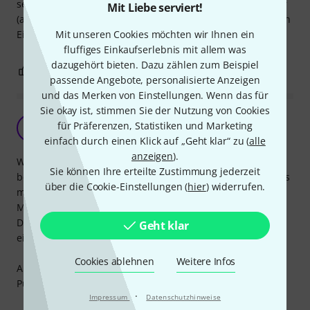
sehr hoch rauszieht - aber nciht instabil), schön einstellbar
Mit Liebe serviert!
(auch eine Seite höher als die andere). Macht sehr wertigen
Eindruck und steht fest aufm Boden !
Mit unseren Cookies möchten wir Ihnen ein
fluffiges Einkaufserlebnis mit allem was
dazugehört bieten. Dazu zählen zum Beispiel
3
0
BEWERTUNG MELDEN
passende Angebote, personalisierte Anzeigen
und das Merken von Einstellungen. Wenn das für
Sie okay ist, stimmen Sie der Nutzung von Cookies
Erster Eindruck passt
für Präferenzen, Statistiken und Marketing
B
Bozo75 10.01.2021
einfach durch einen Klick auf „Geht klar“ zu (
alle
anzeigen
).
Wenn man den Equipment stand in die Hand nimmt
Sie können Ihre erteilte Zustimmung jederzeit
bekommt man schon einen massiven Eindruck. Für das was
über die Cookie-Einstellungen (
hier
) widerrufen.
man erwartet, ist es kein „Leichtgewicht“. Das ist meiner
Meinung nach auch gut.
Durch öffnen der vier Schrauben lässt sich der Ständer
Geht klar
einfach und schnell in Breite und Höhe verstellen.
Cookies ablehnen
Weitere Infos
Aufgrund der geringen Tiefe von 35cm ziehe ich einen
Punkt an Stabilität ab.
·
Impressum
Datenschutzhinweise