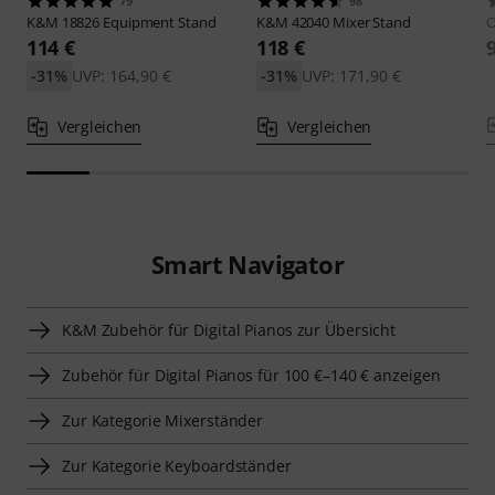
79
98
K&M
18826 Equipment Stand
K&M
42040 Mixer Stand
O
114 €
118 €
-31%
UVP: 164,90 €
-31%
UVP: 171,90 €
Vergleichen
Vergleichen
Smart Navigator
K&M Zubehör für Digital Pianos zur Übersicht
Zubehör für Digital Pianos für 100 €–140 € anzeigen
Zur Kategorie Mixerständer
Zur Kategorie Keyboardständer