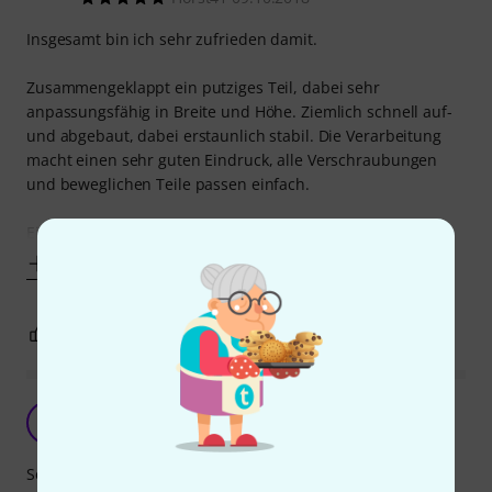
Insgesamt bin ich sehr zufrieden damit.
Zusammengeklappt ein putziges Teil, dabei sehr
anpassungsfähig in Breite und Höhe. Ziemlich schnell auf-
und abgebaut, dabei erstaunlich stabil. Die Verarbeitung
macht einen sehr guten Eindruck, alle Verschraubungen
und beweglichen Teile passen einfach.
Eigentlich war der Geräteständer nur für ein 19"-Rack
Mehr anzeigen
5
0
BEWERTUNG MELDEN
H
Hartmut123 27.03.2022
Sehr stabil (wird etwas wackliger wenn man die Halterung