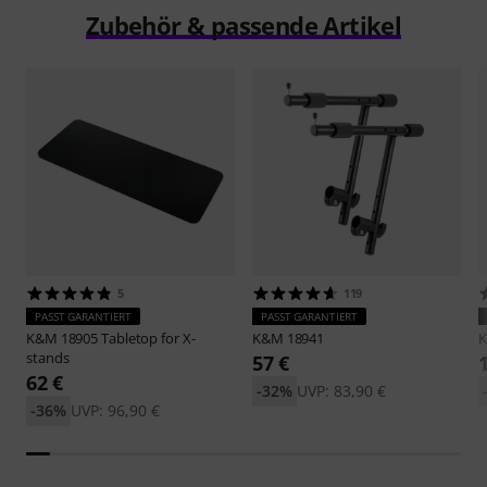
Zubehör & passende Artikel
5
119
PASST GARANTIERT
PASST GARANTIERT
K&M
18905 Tabletop for X-
K&M
18941
stands
57 €
62 €
-32%
UVP: 83,90 €
-36%
UVP: 96,90 €