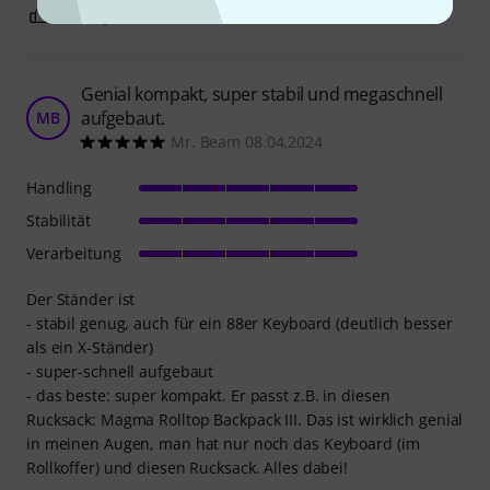
0
1
BEWERTUNG MELDEN
Genial kompakt, super stabil und megaschnell
aufgebaut.
MB
Mr. Beam 08.04.2024
Handling
Stabilität
Verarbeitung
Der Ständer ist
- stabil genug, auch für ein 88er Keyboard (deutlich besser
als ein X-Ständer)
- super-schnell aufgebaut
- das beste: super kompakt. Er passt z.B. in diesen
Rucksack: Magma Rolltop Backpack III. Das ist wirklich genial
in meinen Augen, man hat nur noch das Keyboard (im
Rollkoffer) und diesen Rucksack. Alles dabei!