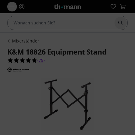
Suche 
Mixerständer
K&M 18826 Equipment Stand
4.8 von 5 Sternen aus 79 Kundenbewertungen
(
79
)