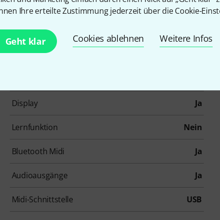
Anzahl der Tasten
88
nnen Ihre erteilte Zustimmung jederzeit über die Cookie-Einst
Ivory Feel Tastatur
Ja
Cookies ablehnen
Weitere Infos
Geht klar
Tastaturabdeckung
Ja
Polyphonie
256
Display
Ja
Lernfunktion
Nein
Bluetooth Midi
Ja
Audioausgänge
Ja
Midi-Schnittstelle
USB