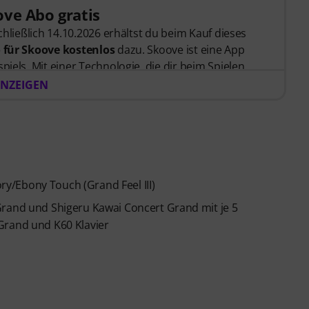
ve Abo gratis
schließlich 14.10.2026 erhältst du beim Kauf dieses
 für Skoove kostenlos
dazu. Skoove ist eine App
piels. Mit einer Technologie, die dir beim Spielen
e von erfahrenen Klavierlehrer*innen erstellt
NZEIGEN
 Bestellung bekommst du den Freischaltcode
zugesendet. Das Skoove-Abo endet nach Ablauf
karte erforderlich.
y/Ebony Touch (Grand Feel III)
Grand und Shigeru Kawai Concert Grand mit je 5
Grand und K60 Klavier