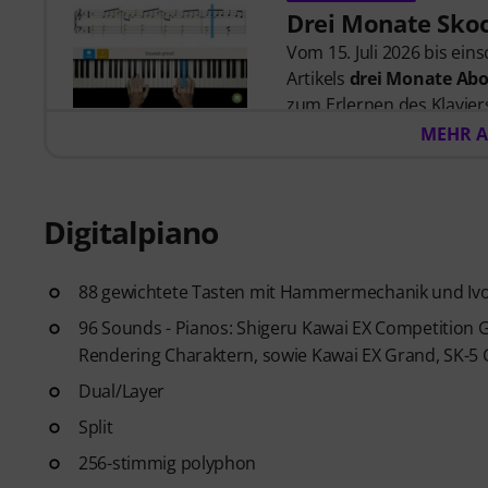
Drei Monate Skoo
Vom 15. Juli 2026 bis ein
Artikels
drei Monate Abo
zum Erlernen des Klaviers
zuhört, und Lektionen, di
MEHR A
wurden.
Nach dem Versand deiner
automatisch per E-Mail 
Digitalpiano
automatisch. Keine Kredit
88 gewichtete Tasten mit Hammermechanik und Ivor
96 Sounds - Pianos: Shigeru Kawai EX Competition 
Rendering Charaktern, sowie Kawai EX Grand, SK-5 
Dual/Layer
Split
256-stimmig polyphon