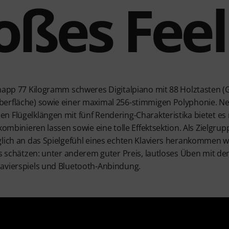
oßes Feel
knapp 77 Kilogramm schweres Digitalpiano mit 88 Holztasten (G
berfläche) sowie einer maximal 256-stimmigen Polyphonie. N
n Flügelklängen mit fünf Rendering-Charakteristika bietet es
 kombinieren lassen sowie eine tolle Effektsektion. Als Zielgr
glich an das Spielgefühl eines echten Klaviers herankommen wo
os schätzen: unter anderem guter Preis, lautloses Üben mit d
avierspiels und Bluetooth-Anbindung.