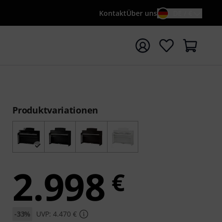
Kontakt
Über uns
DE / €
e mit Suchwort {searchTerm} starten
Produktvariationen
2.998
€
-33%
UVP: 4.470 €