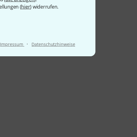
ellungen (
hier
) widerrufen.
·
Impressum
Datenschutzhinweise