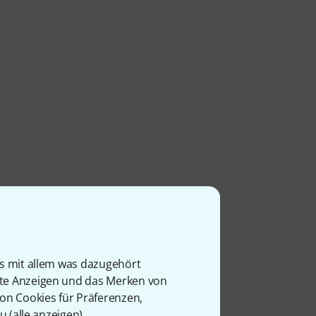
is mit allem was dazugehört
rte Anzeigen und das Merken von
von Cookies für Präferenzen,
u (
alle anzeigen
).