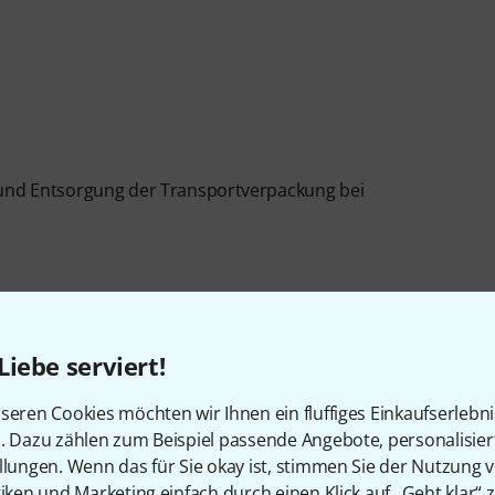
au und Entsorgung der Transportverpackung bei
Liebe serviert!
Artikelnummer
554338
seren Cookies möchten wir Ihnen ein fluffiges Einkaufserlebn
n. Dazu zählen zum Beispiel passende Angebote, personalisie
Farbe
Schwarz
llungen. Wenn das für Sie okay ist, stimmen Sie der Nutzung 
tiken und Marketing einfach durch einen Klick auf „Geht klar“ z