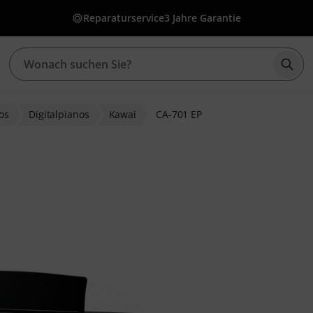
Reparaturservice
3 Jahre Garantie
Such
nos
Digitalpianos
Kawai
CA-701 EP
wertungen