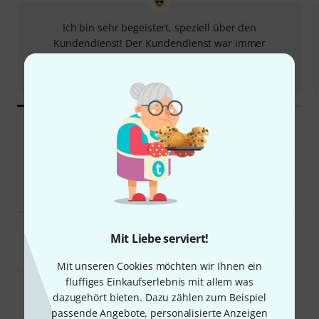
Ich bin sehr begeistert, speziell über den
Kundendienst! Der Kundendienst war immer
freundlich und hat die Sachverhalte sofort umgesetzt.
U. K. 03.08.2026
Unsere Kategorien
Gitarren und Bässe
Mit Liebe serviert!
Drums und Percussion
Mit unseren Cookies möchten wir Ihnen ein
fluffiges Einkaufserlebnis mit allem was
dazugehört bieten. Dazu zählen zum Beispiel
Tasteninstrumente
passende Angebote, personalisierte Anzeigen