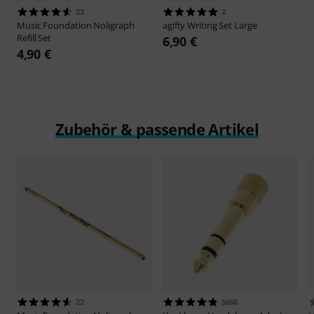
22
2
Music Foundation
Noligraph
agifty
Writing Set Large
Refill Set
6,90 €
4,90 €
Zubehör & passende Artikel
22
5660