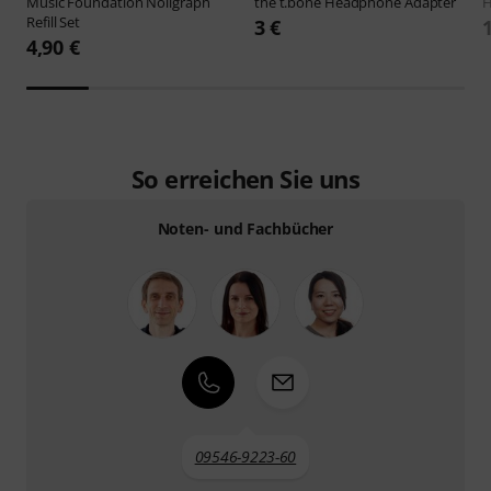
Music Foundation
Noligraph
the t.bone
Headphone Adapter
H
Refill Set
3 €
1
4,90 €
So erreichen Sie uns
Noten- und Fachbücher
09546-9223-60