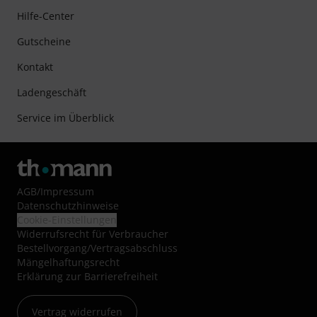
Hilfe-Center
Gutscheine
Kontakt
Ladengeschäft
Service im Überblick
AGB
/
Impressum
Datenschutzhinweise
Cookie-Einstellungen
Widerrufsrecht für Verbraucher
Bestellvorgang/Vertragsabschluss
Mängelhaftungsrecht
Erklärung zur Barrierefreiheit
Vertrag widerrufen