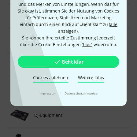
und das Merken von Einstellungen. Wenn das für
Sie okay ist, stimmen Sie der Nutzung von Cookies
Studio- und Recording-Equipment
für Präferenzen, Statistiken und Marketing
einfach durch einen Klick auf „Geht klar“ zu (
alle
anzeigen
).
Sie können Ihre erteilte Zustimmung jederzeit
Software
über die Cookie-Einstellungen (
hier
) widerrufen.
Geht klar
PA- und Beschallungsequipment
Cookies ablehnen
Weitere Infos
Licht- und Bühnenequipment
·
Impressum
Datenschutzhinweise
DJ-Equipment