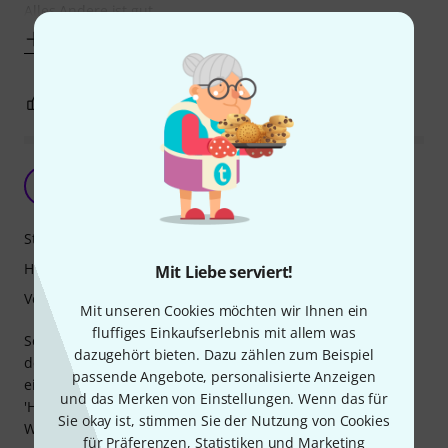
Alles Andere ist gut.
Mehr anzeigen
0
0
BEWERTUNG MELDEN
Leider nur fast perfekt.
T
Thorsten858 09.12.2016
Stabilität
Handling
Mit Liebe serviert!
Verarbeitung
Mit unseren Cookies möchten wir Ihnen ein
fluffiges Einkaufserlebnis mit allem was
Sehr schöner und handlicher Koffer. Leider ist der Griff an
dazugehört bieten. Dazu zählen zum Beispiel
der Stirnseite die Archillesferse. Hier ist das Koffermaterial
passende Angebote, personalisierte Anzeigen
einfach zu dünn ausgelegt und durch die Last beim
und das Merken von Einstellungen. Wenn das für
'Hinterherziehen' reißt der Koffer ein. Ich kann den Jakob
Sie okay ist, stimmen Sie der Nutzung von Cookies
Winter JW 2197 CA RO deshalb auch nur bedingt
für Präferenzen, Statistiken und Marketing