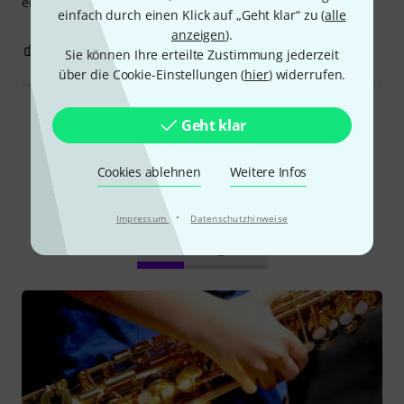
empfehlen.
einfach durch einen Klick auf „Geht klar“ zu (
alle
anzeigen
).
0
0
BEWERTUNG MELDEN
Sie können Ihre erteilte Zustimmung jederzeit
über die Cookie-Einstellungen (
hier
) widerrufen.
Alle Bewertungen lesen
Geht klar
Cookies ablehnen
Weitere Infos
Schon gewusst?
·
Impressum
Datenschutzhinweise
Alle
Ratgeber