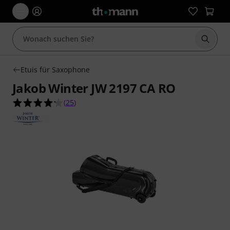
Suche 
Etuis für Saxophone
Jakob Winter JW 2197 CA RO
4.2 von 5 Sternen aus 25 Kundenbewertungen
(
25
)