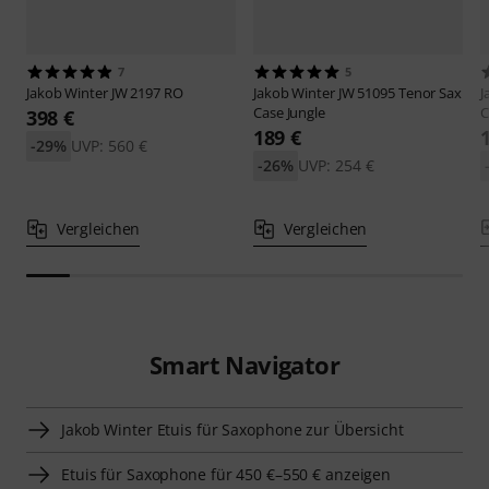
7
5
Jakob Winter
JW 2197 RO
Jakob Winter
JW 51095 Tenor Sax
J
Case Jungle
C
398 €
189 €
-29%
UVP: 560 €
-26%
UVP: 254 €
Vergleichen
Vergleichen
Smart Navigator
Jakob Winter Etuis für Saxophone zur Übersicht
Etuis für Saxophone für 450 €–550 € anzeigen