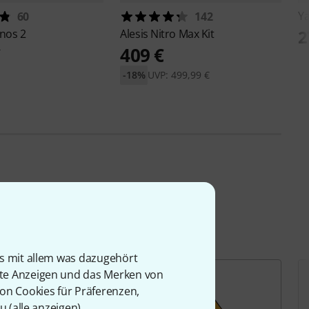
Y
60
142
2
nos 2
Alesis
Nitro Max Kit
€
409 €
-18%
UVP: 499,99 €
is mit allem was dazugehört
rte Anzeigen und das Merken von
von Cookies für Präferenzen,
u (
alle anzeigen
).