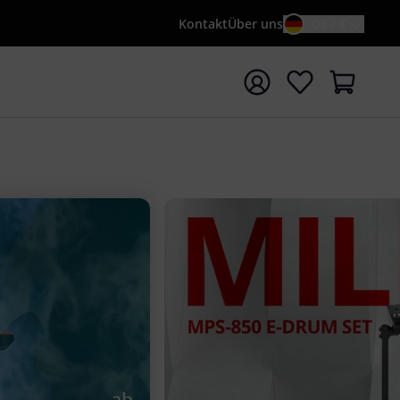
Kontakt
Über uns
DE / €
e mit Suchwort {searchTerm} starten