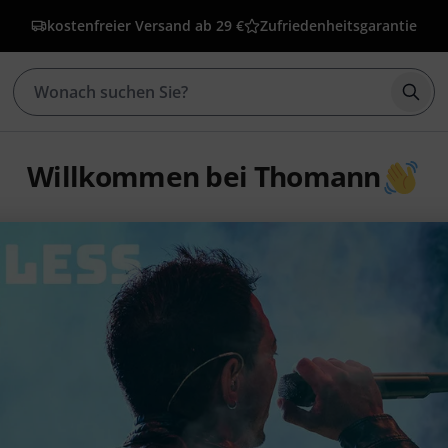
kostenfreier Versand ab 29 €
Zufriedenheitsgarantie
Such
Willkommen bei Thomann