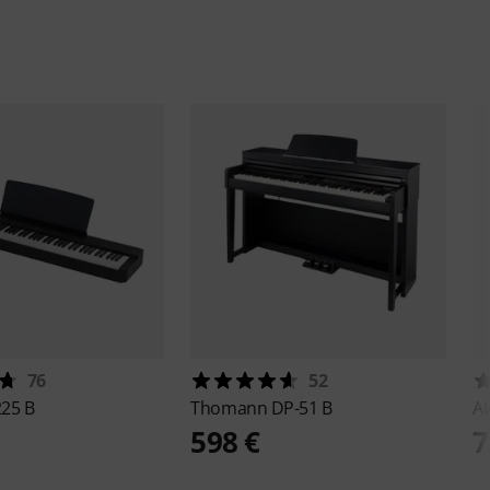
76
52
225 B
Thomann
DP-51 B
AI
598 €
7