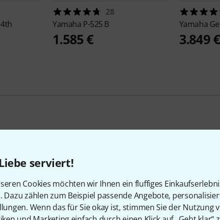
28
 4th
Yamaha
P-525 B
Yamaha
Ge
1.585 €
3.849 
Beliebte Marken
Liebe serviert!
seren Cookies möchten wir Ihnen ein fluffiges Einkaufserlebn
n. Dazu zählen zum Beispiel passende Angebote, personalisie
llungen. Wenn das für Sie okay ist, stimmen Sie der Nutzung 
tiken und Marketing einfach durch einen Klick auf „Geht klar“ z