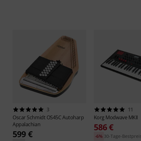
3
11
Oscar Schmidt
OS45C Autoharp
Korg
Modwave MKII
Appalachian
586 €
599 €
-6%
30-Tage-Bestpreis