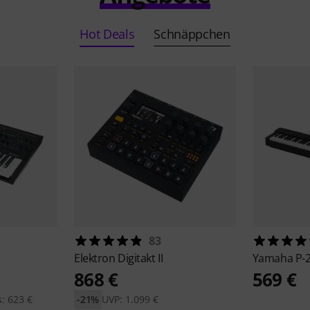
Hot Deals
Schnäppchen
83
Elektron
Digitakt II
Yamaha
P-
868 €
569 €
: 623 €
-21%
UVP: 1.099 €