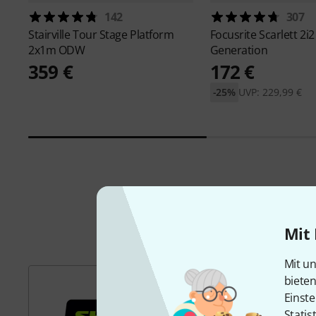
142
307
Stairville
Tour Stage Platform
Focusrite
Scarlett 2i2
2x1m ODW
Generation
359 €
172 €
-25%
UVP: 229,99 €
Mit 
Mit un
biete
Einste
Statis