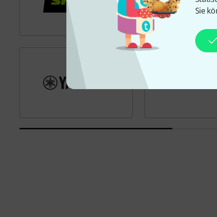
Sie kö