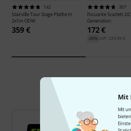
142
307
Stairville
Tour Stage Platform
Focusrite
Scarlett 2i2
2x1m ODW
Generation
359 €
172 €
-25%
UVP: 229,99 €
Mit 
Mit un
biete
Einste
Statis