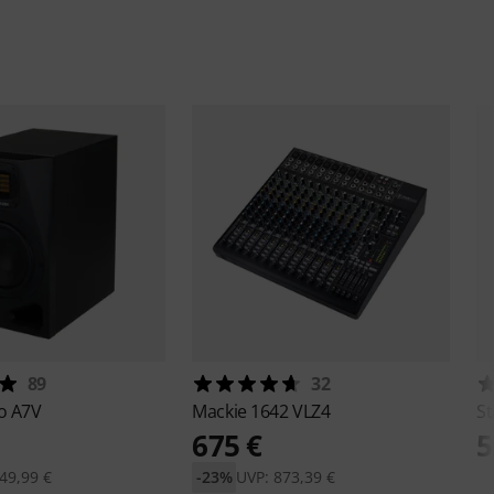
89
32
io
A7V
Mackie
1642 VLZ4
S
675 €
5
49,99 €
-23%
UVP: 873,39 €