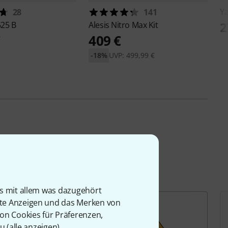
Y
28
141
2
525 B
Alesis
Nitro Max Kit
€
409 €
-18%
UVP: 499,99 €
is mit allem was dazugehört
rte Anzeigen und das Merken von
von Cookies für Präferenzen,
u (
alle anzeigen
).