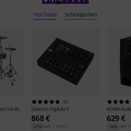
Hot Deals
Schnäppchen
83
io Set BL
Elektron
Digitakt II
ADAM Aud
868 €
629 €
-21%
UVP: 1.099 €
-16%
UVP: 7