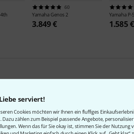
60
 4th
Yamaha
Genos 2
Yamaha
P-
3.849 €
1.585 
Beliebte Marken
Liebe serviert!
seren Cookies möchten wir Ihnen ein fluffiges Einkaufserlebn
n. Dazu zählen zum Beispiel passende Angebote, personalisie
llungen. Wenn das für Sie okay ist, stimmen Sie der Nutzung 
tiken und Marketing einfach durch einen Klick auf „Geht klar“ z