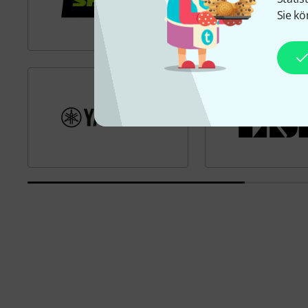
Sie kö