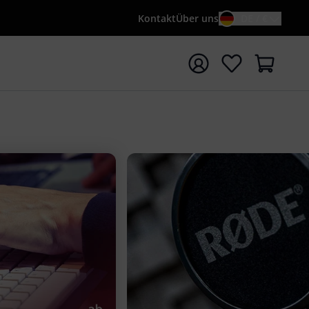
Kontakt
Über uns
DE / €
e mit Suchwort {searchTerm} starten