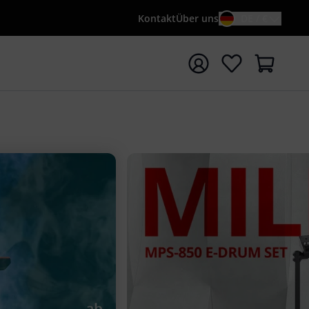
Kontakt
Über uns
DE / €
e mit Suchwort {searchTerm} starten