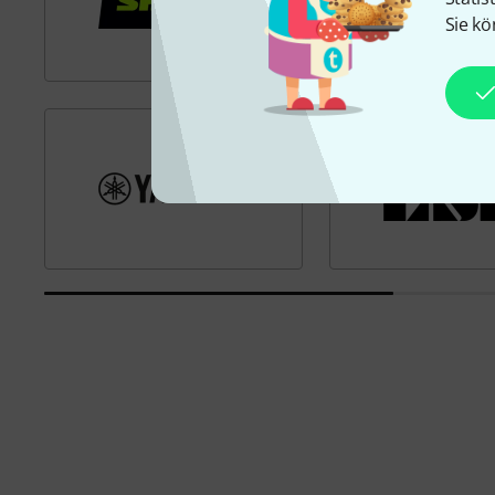
Sie kö