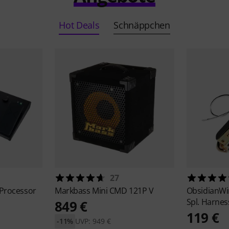
Hot Deals
Schnäppchen
27
 Processor
Markbass
Mini CMD 121P V
ObsidianW
Spl. Harnes
849 €
119 €
-11%
UVP: 949 €