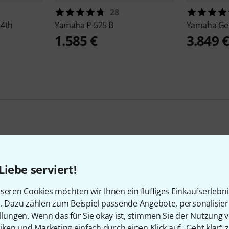
28
 4th
Yamaha
P-525 B
Yamaha
Ge
1.585 €
3.849 
Beliebte Marken
Liebe serviert!
seren Cookies möchten wir Ihnen ein fluffiges Einkaufserlebn
n. Dazu zählen zum Beispiel passende Angebote, personalisie
llungen. Wenn das für Sie okay ist, stimmen Sie der Nutzung 
tiken und Marketing einfach durch einen Klick auf „Geht klar“ z