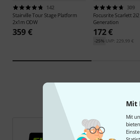
142
309
Stairville
Tour Stage Platform
Focusrite
Scarlett 2i2
2x1m ODW
Generation
359 €
172 €
-25%
UVP: 229,99 €
Mit 
Mit un
biete
Einste
Statis