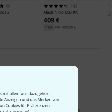
Y
60
142
2
nos 2
Alesis
Nitro Max Kit
€
409 €
-18%
UVP: 499,99 €
is mit allem was dazugehört
rte Anzeigen und das Merken von
von Cookies für Präferenzen,
u (
alle anzeigen
).