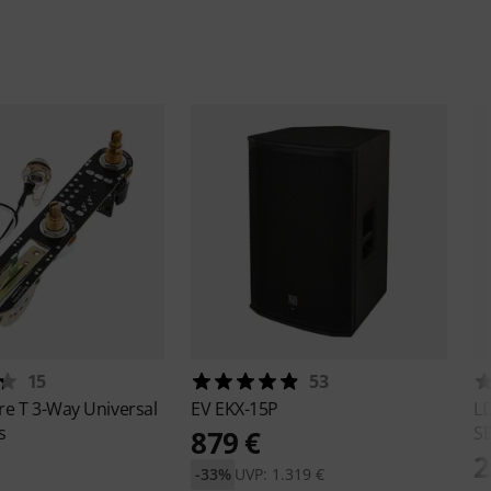
15
53
ire
T 3-Way Universal
EV
EKX-15P
L
s
S
879 €
2
-33%
UVP: 1.319 €