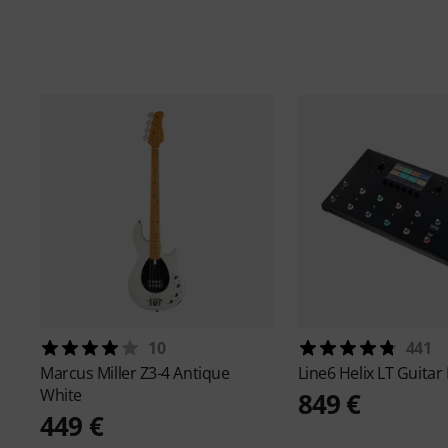
10
441
Marcus Miller
Z3-4 Antique
Line6
Helix LT Guitar
White
849 €
449 €