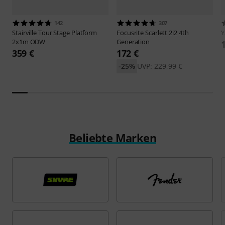
142
307
Stairville
Tour Stage Platform
Focusrite
Scarlett 2i2 4th
2x1m ODW
Generation
359 €
172 €
-25%
UVP: 229,99 €
Beliebte Marken