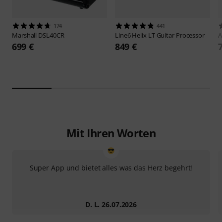
174
441
Marshall
DSL40CR
Line6
Helix LT Guitar Processor
A
699 €
849 €
Mit Ihren Worten
Super App und bietet alles was das Herz begehrt!
D. L. 26.07.2026