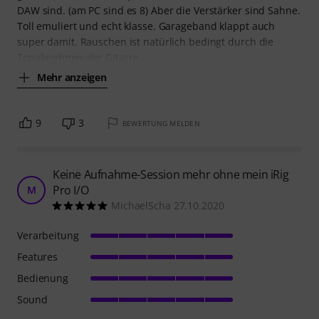
DAW sind. (am PC sind es 8) Aber die Verstärker sind Sahne.
Toll emuliert und echt klasse. Garageband klappt auch
super damit. Rauschen ist natürlich bedingt durch die
Tonabnehmer der Gitarre
Mehr anzeigen
9
3
BEWERTUNG MELDEN
Keine Aufnahme-Session mehr ohne mein iRig
Pro I/O
M
MichaelScha 27.10.2020
Verarbeitung
Features
Bedienung
Sound