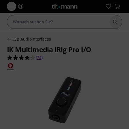
Suche 
USB Audiointerfaces
IK Multimedia iRig Pro I/O
4.3 von 5 Sternen aus 74 Kundenbewertungen
(
74
)