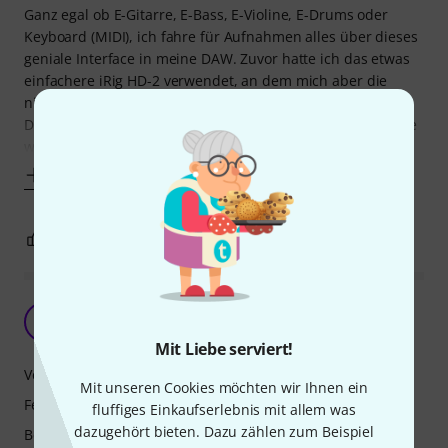
Ganz egal ob E-Gitarre, E-Bass, E-Violine, E-Drums oder
Keyboard (MIDI), ich fahre für Aufnahmen alles über dieses
geniale Interface in meine DAW. Zuvor hatte ich das etwas
einfachere iRig HD-2 verwendet, an dem mich aber die
nicht so einfach nachvollziehbaren Einstellungen der
Drehregler (Gain und Volume) gestört haben, insbesondere
wenn ich das Gerät über mehrere
Mehr anzeigen
4
0
BEWERTUNG MELDEN
Amp für unterwegs
EB
Erik Beyme 19.09.2021
Mit Liebe serviert!
Verarbeitung
Mit unseren Cookies möchten wir Ihnen ein
Features
fluffiges Einkaufserlebnis mit allem was
dazugehört bieten. Dazu zählen zum Beispiel
Bedienung