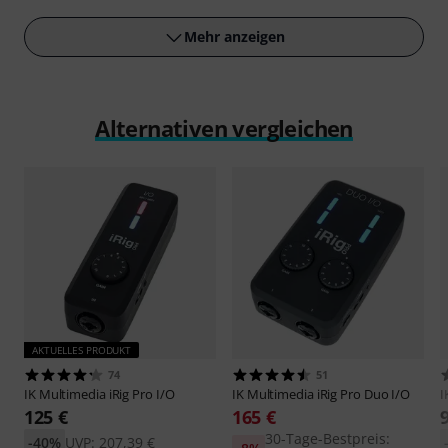
abspielen
Mehr anzeigen
Alternativen vergleichen
AKTUELLES PRODUKT
74
51
IK Multimedia
iRig Pro I/O
IK Multimedia
iRig Pro Duo I/O
I
125 €
165 €
30-Tage-Bestpreis:
-40%
UVP: 207,39 €