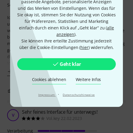
passende Angebote, personalisierte Anzeigen
Sound
und das Merken von Einstellungen. Wenn das für
Sie okay ist, stimmen Sie der Nutzung von Cookies
Ich bin beruflich viel unterwegs. Trotzdem möchte ich
für Präferenzen, Statistiken und Marketing
unterwegs nicht auf das Üben mit meinem E-Bass
einfach durch einen Klick auf „Geht klar“ zu (
alle
verzichten. Da mein Combo des Öfteren für fragende Blicke
anzeigen
).
beim Nachtportier im Hotel gesorgt hat, musste eine etwas
Sie können Ihre erteilte Zustimmung jederzeit
mobilere Lösung her. Ein Kumpel hat mir dann mal sein Rig
über die Cookie-Einstellungen (
hier
) widerrufen.
geborgt, und kurz darauf hielt ich dann mein Eigenes in
den Händen.
Ich nutze es
Geht klar
Mehr anzeigen
Cookies ablehnen
Weitere Infos
4
1
BEWERTUNG MELDEN
·
Impressum
Datenschutzhinweise
Sehr feines Interface für unterwegs!
V
Vol.key 22.02.2023
Verarbeitung