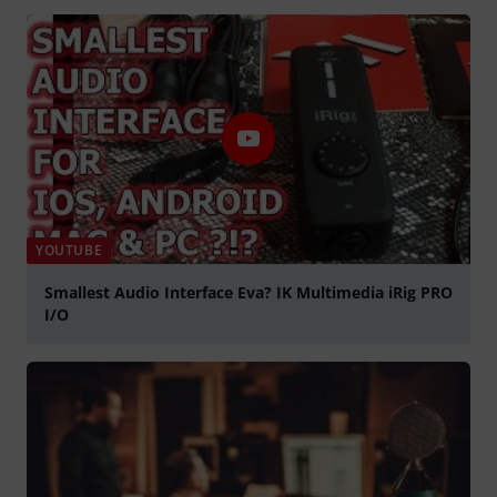
abspielen
YOUTUBE
Smallest Audio Interface Eva? IK Multimedia iRig PRO
I/O
abspielen