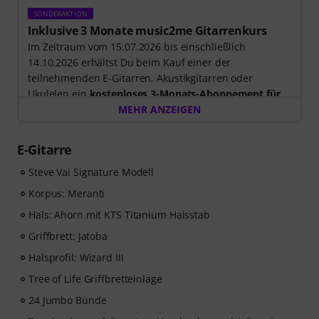
SONDERAKTION
Inklusive 3 Monate music2me Gitarrenkurs
Im Zeitraum vom 15.07.2026 bis einschließlich
14.10.2026 erhältst Du beim Kauf einer der
teilnehmenden E-Gitarren, Akustikgitarren oder
Ukulelen ein
kostenloses 3-Monats-Abonnement für
einen Onlinekurs von music2me im Wert von EUR
MEHR ANZEIGEN
57,00
. Nach dem Versand deiner Bestellung bekommst
du den Freischaltcode automatisch per E-Mail
E-Gitarre
zugesendet. Das music2me Abo endet nach Ablauf
automatisch.
Steve Vai Signature Modell
Music2Me, dein Online-Lernportal für Musik mit einem
Korpus: Meranti
pädagogischen Konzept von studierten Musiklehrern.
Hals: Ahorn mit KTS Titanium Halsstab
Ausgezeichnet mit dem deutschen Bildungs-Award
2025/2026 in der Kategorie “E-Learning
Griffbrett: Jatoba
Instrumentalunterricht”! Mit über 400 Gitarren
Halsprofil: Wizard III
Videolektionen für Anfänger und Fortgeschrittene – von
Tree of Life Griffbretteinlage
Pop, Rock und Blues bis Metal und mehr. Mit
persönlichem Support per Chat, Noten zum
24 Jumbo Bünde
Ausdrucken sowie intelligentem Videoplayer mit