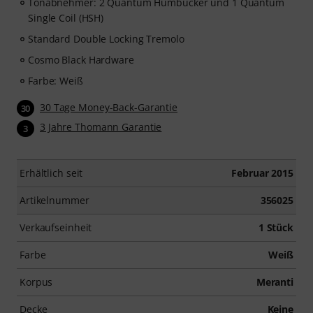
Tonabnehmer: 2 Quantum Humbucker und 1 Quantum
Übungsfunktion, Zeitlupe und weitere Features.
Single Coil (HSH)
Standard Double Locking Tremolo
Cosmo Black Hardware
Farbe: Weiß
30 Tage Money-Back-Garantie
30
3 Jahre Thomann Garantie
3
Erhältlich seit
Februar 2015
Artikelnummer
356025
Verkaufseinheit
1 Stück
Farbe
Weiß
Korpus
Meranti
Decke
Keine