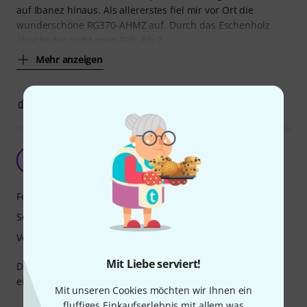
auf Ibanez hinaus. Als allererstes fiel mir vor Ort die
wunderschöne RG370-AHMZ auf. Durch das Eschenholz
aber leider nicht mein Fall. Als 2.
Mehr anzeigen
43
10
BEWERTUNG MELDEN
Das beste Instrument in dieser Preisklasse?!
BA
Benni A. 20.10.2017
Features
Sound
Verarbeitung
Mit Liebe serviert!
Die Ibanez JemJr ist eine wunderschöne Gitarre mit
einzigartigem Stil und tollem Sound.
Mit unseren Cookies möchten wir Ihnen ein
fluffiges Einkaufserlebnis mit allem was