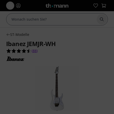
Suche 
ST-Modelle
Ibanez JEMJR-WH
4.5 von 5 Sternen aus 88 Kundenbewertungen
(
88
)