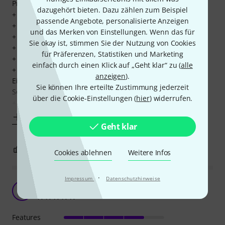
Pro:
dazugehört bieten. Dazu zählen zum Beispiel
+ erstklassige Ibanez Qualität
passende Angebote, personalisierte Anzeigen
+ Preis
und das Merken von Einstellungen. Wenn das für
+ tolle Verarbeitung
Sie okay ist, stimmen Sie der Nutzung von Cookies
+ edle Optik
für Präferenzen, Statistiken und Marketing
+ Leichtgewicht
einfach durch einen Klick auf „Geht klar“ zu (
alle
+ die Quantum Pickups klingen toll und bieten dank der
anzeigen
).
Einstellungsmöglichkeiten an der Gitarre vielfältige
Sie können Ihre erteilte Zustimmung jederzeit
Soundmöglichkeiten
über die Cookie-Einstellungen (
hier
) widerrufen.
+ die
Mehr anzeigen
Geht klar
22
3
BEWERTUNG MELDEN
Cookies ablehnen
Weitere Infos
·
Impressum
Datenschutzhinweise
Sehr viel gitarre für für das geld!
R
RAZE 13.12.2018
Features