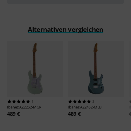
Alternativen vergleichen
1
3
Ibanez
AZ22S2-MGR
Ibanez
AZ24S2-MLB
I
489 €
489 €