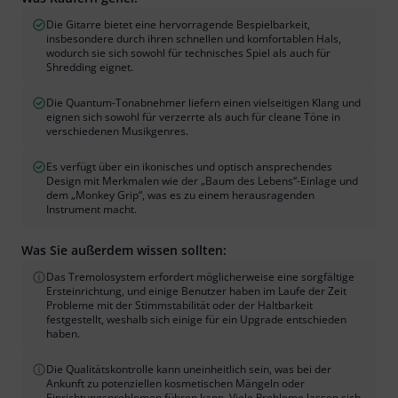
Die Gitarre bietet eine hervorragende Bespielbarkeit,
insbesondere durch ihren schnellen und komfortablen Hals,
wodurch sie sich sowohl für technisches Spiel als auch für
Shredding eignet.
Die Quantum-Tonabnehmer liefern einen vielseitigen Klang und
eignen sich sowohl für verzerrte als auch für cleane Töne in
verschiedenen Musikgenres.
Es verfügt über ein ikonisches und optisch ansprechendes
Design mit Merkmalen wie der „Baum des Lebens“-Einlage und
dem „Monkey Grip“, was es zu einem herausragenden
Instrument macht.
Was Sie außerdem wissen sollten:
Das Tremolosystem erfordert möglicherweise eine sorgfältige
Ersteinrichtung, und einige Benutzer haben im Laufe der Zeit
Probleme mit der Stimmstabilität oder der Haltbarkeit
festgestellt, weshalb sich einige für ein Upgrade entschieden
haben.
Die Qualitätskontrolle kann uneinheitlich sein, was bei der
Ankunft zu potenziellen kosmetischen Mängeln oder
Einrichtungsproblemen führen kann. Viele Probleme lassen sich