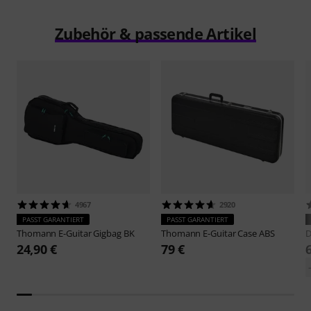
Zubehör & passende Artikel
4967
2920
PASST GARANTIERT
PASST GARANTIERT
Thomann
E-Guitar Gigbag BK
Thomann
E-Guitar Case ABS
D
24,90 €
79 €