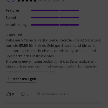
Fanki 09.02.2019
Features
Sound
Verarbeitung
Super Teil.
Habe nach Yamaha Pacific und Gibson SG (die FZ Signature)
nun die JEMJR für kleines Geld geschossen und bin sehr
sehr positiv überascht ob der Verarbeitungsqualität und
Spielbarkeit des Instrumentes.
Ein wenig gewöhnungsbedürftig ist das Saitenaufziehen.
Aber nach erstem Stimm-Fehlversuch [alle Schrauben fest
angezogen ;-) ] und gerissener
Mehr anzeigen
9
0
BEWERTUNG MELDEN