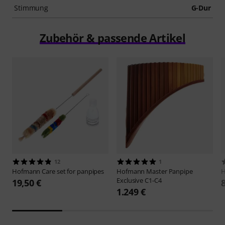
Stimmung
G-Dur
Zubehör & passende Artikel
12
1
Hofmann
Care set for panpipes
Hofmann
Master Panpipe
Exclusive C1-C4
19,50 €
1.249 €