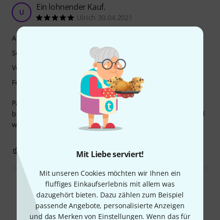
Ein lohnender Kauf.
U
Ulrich 30.04.2021
Ansprache
Sound
Verarbeitung
Features
Panflöte, die durch leichte Ansprache und saubere Töne
besticht, und ihren nicht ganz geringen Preis auf jeden Fall
wert ist.
1
0
BEWERTUNG MELDEN
Mit Liebe serviert!
Mit unseren Cookies möchten wir Ihnen ein
fluffiges Einkaufserlebnis mit allem was
Alle Bewertungen lesen
dazugehört bieten. Dazu zählen zum Beispiel
passende Angebote, personalisierte Anzeigen
und das Merken von Einstellungen. Wenn das für