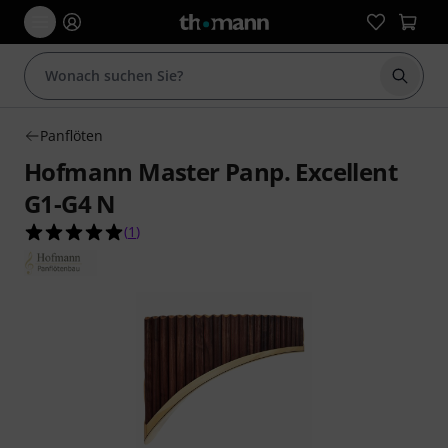
Suche 
Panflöten
Hofmann Master Panp. Excellent
G1-G4 N
5.0 von 5 Sternen aus 1 Kundenbewertungen
(
1
)