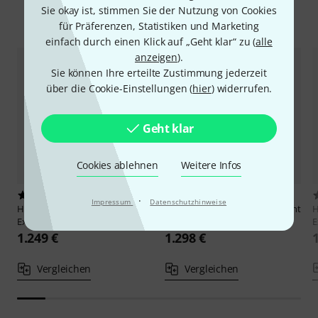
Sie okay ist, stimmen Sie der Nutzung von Cookies
Alternativen vergleichen
für Präferenzen, Statistiken und Marketing
einfach durch einen Klick auf „Geht klar“ zu (
alle
anzeigen
).
Sie können Ihre erteilte Zustimmung jederzeit
über die Cookie-Einstellungen (
hier
) widerrufen.
Geht klar
Cookies ablehnen
Weitere Infos
1
2
·
Impressum
Datenschutzhinweise
Hofmann
Master Panpipe
Hofmann
Master Panp. Excellent
Exclusive C1-C4
D1-D4 N
E
1.249 €
1.298 €
Vergleichen
Vergleichen