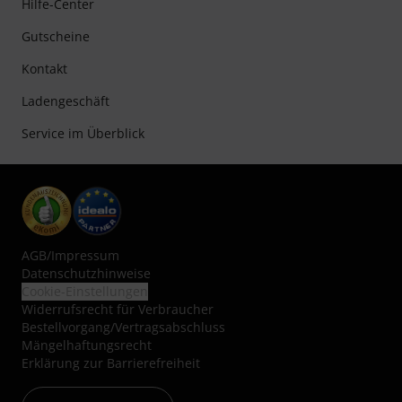
Hilfe-Center
Gutscheine
Kontakt
Ladengeschäft
Service im Überblick
AGB
/
Impressum
Datenschutzhinweise
Cookie-Einstellungen
Widerrufsrecht für Verbraucher
Bestellvorgang/Vertragsabschluss
Mängelhaftungsrecht
Erklärung zur Barrierefreiheit