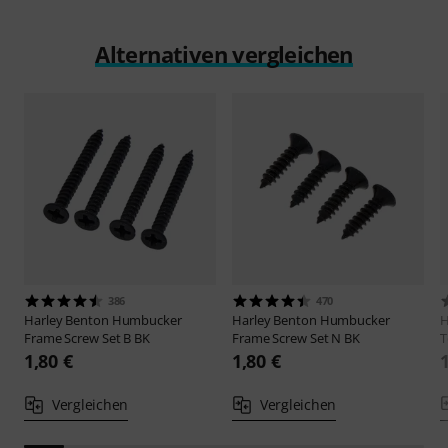
Alternativen vergleichen
386
470
Harley Benton
Humbucker
Harley Benton
Humbucker
H
Frame Screw Set B BK
Frame Screw Set N BK
T
1,80 €
1,80 €
Vergleichen
Vergleichen