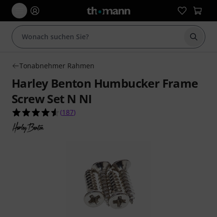
Suche 
Tonabnehmer Rahmen
Harley Benton Humbucker Frame
Screw Set N NI
4.6 von 5 Sternen aus 187 Kundenbewertungen
(
187
)