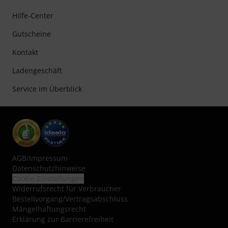
Hilfe-Center
Gutscheine
Kontakt
Ladengeschäft
Service im Überblick
AGB
/
Impressum
Datenschutzhinweise
Cookie-Einstellungen
Widerrufsrecht für Verbraucher
Bestellvorgang/Vertragsabschluss
Mängelhaftungsrecht
Erklärung zur Barrierefreiheit