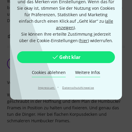
Wenn man solche Schräubchen für Wartungsarbeiten
und das Merken von Einstellungen. Wenn das für
braucht, ist es gut zu wissen, dass die Teile erstens passen
Sie okay ist, stimmen Sie der Nutzung von Cookies
und zweitens ordentlich aussehen. Eine Aufwertung im
für Präferenzen, Statistiken und Marketing
Detail, die mir wichtig ist.
einfach durch einen Klick auf „Geht klar“ zu (
alle
anzeigen
).
Sie können Ihre erteilte Zustimmung jederzeit
0
0
BEWERTUNG MELDEN
über die Cookie-Einstellungen (
hier
) widerrufen.
Geht klar
Für flache Korpusdecken und schmalere
Humbucker Frames
I
ippeanut 16.07.2021
Cookies ablehnen
Weitere Infos
Verarbeitung
·
Impressum
Datenschutzhinweise
Was soll man zu Schrauben schreiben, sie werden
geschraubt in der Hoffnung und dem Plan die Humbucker
Frames in Position zu halten und fixieren. Und genau das
tun die Dinger. Hier bei flachen Korpusdecken und
schmaleren Humbucker Frames.