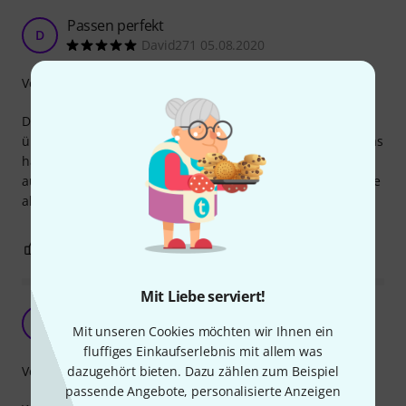
Passen perfekt
D
David271 05.08.2020
Verarbeitung
Die Schrauben passen natürlich einwandfrei zu den
üblichen Standard Pickup Frames. Das Material ist nicht das
härteste, sodass man beim eindrehen schon etwas
aufpassen muss, dass man sie nicht rund macht. Werde sie
aber dennoch wieder kaufen.
0
0
BEWERTUNG MELDEN
Mit Liebe serviert!
Wertige Kleinteile
M
Mit unseren Cookies möchten wir Ihnen ein
Michael9153 21.02.2022
fluffiges Einkaufserlebnis mit allem was
dazugehört bieten. Dazu zählen zum Beispiel
Verarbeitung
passende Angebote, personalisierte Anzeigen