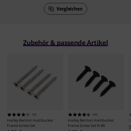
Vergleichen
Zubehör & passende Artikel
163
470
Harley Benton
Humbucker
Harley Benton
Humbucker
G
Frame Screw Set
Frame Screw Set N BK