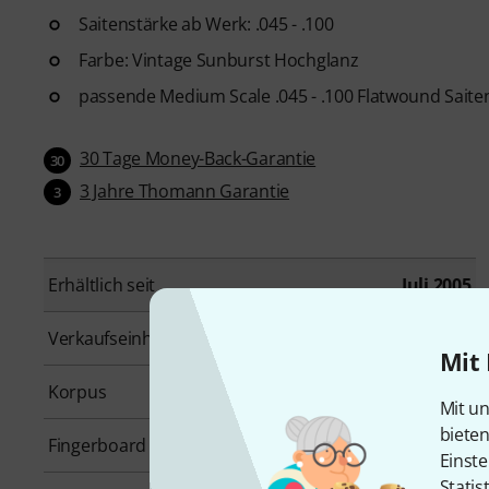
Saitenstärke ab Werk: .045 - .100
Farbe: Vintage Sunburst Hochglanz
passende Medium Scale .045 - .100 Flatwound Saiten
30 Tage Money-Back-Garantie
30
3 Jahre Thomann Garantie
3
Erhältlich seit
Juli 2005
Verkaufseinheit
1 Stück
Mit 
Korpus
Ahorn, Plywood
Mit un
biete
Fingerboard
Laurel
Einste
Statis