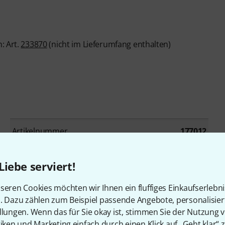
: Art.
233870
(nicht im Lieferumfang enthalten)
Artikelnummer
177012
Farbe
Sunburst
Liebe serviert!
Hals
Ahorn
seren Cookies möchten wir Ihnen ein fluffiges Einkaufserlebn
n. Dazu zählen zum Beispiel passende Angebote, personalisie
Bünde
22
llungen. Wenn das für Sie okay ist, stimmen Sie der Nutzung 
tiken und Marketing einfach durch einen Klick auf „Geht klar“ z