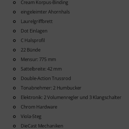
Cream Korpus-Binding
Tracks, Technik-Workouts und 
nächste Level heben werden.
eingeleimter Ahornhals
Laurelgriffbrett
Nachdem deine Bestellung vers
Dot Einlagen
Mail. Das Abonnement endet n
C Halsprofil
22 Bünde
Mensur: 775 mm
Sattelbreite: 42 mm
Double-Action Trussrod
Tonabnehmer: 2 Humbucker
Elektronik: 2 Volumenregler und 3 Klangschalter
Chrom Hardware
Viola-Steg
DieCast Mechaniken