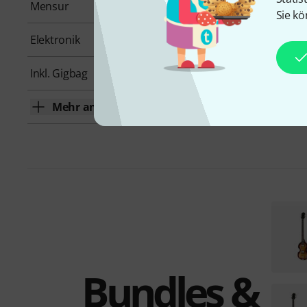
Mensur
Shortscale
Sie kö
Elektronik
Passiv
Inkl. Gigbag
Nein
Mehr anzeigen
Bundles &