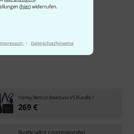
ellungen (
hier
) widerrufen.
·
Impressum
Datenschutzhinweise
Harley Benton Beatbass VS Bundle 1
269 €
Bundle selbst zusammenstellen