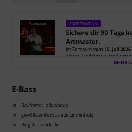
SONDERAKTION
Sichere dir 90 Tage 
Artmaster.
Im Zeitraum
vom 15. Juli 2026
dieses Produktes einen koste
MEHR A
Artmaster-Kurse bietet
– eins
ausgelegt ist, deinen Groove, 
Kreativität zu stärken. ArtMas
und modernes Musizieren. Bitte
E-Bass
sind.
Bauform: Hollowbody
ArtMaster.com – lerne direkt
der für seinen ganzheitlichen 
gewölbter Korpus aus Lindenholz
praktischen Übungen bekannt i
Riegelahorndecke
Anfänger bis zum Fortgeschritt