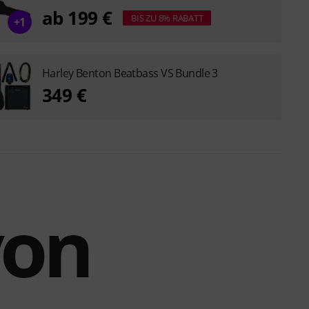
ab 199 €
BIS ZU 8% RABATT
+1
Harley Benton Beatbass VS Bundle 3
349 €
von