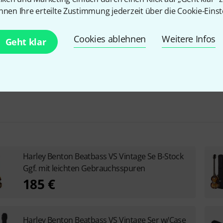
Tonabnehmerbestückung
JJ
nnen Ihre erteilte Zustimmung jederzeit über die Cookie-Einst
Inkl. Koffer
Nein
Cookies ablehnen
Weitere Infos
Geht klar
Harley Benton Beatbass VS Vintage Se B-Stock
Ggf. mit leichten Gebrauchsspuren
185 €
Harley Benton Beatbass VS Vintage Ser w/Case