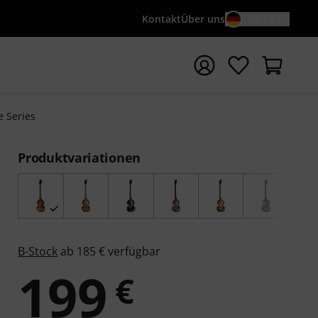
Kontakt
Über uns
DE / €
e mit Suchwort {searchTerm} starten
e Series
Produktvariationen
B-Stock
ab 185 € verfügbar
199
€