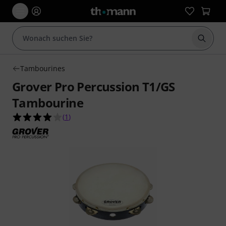
Suche 
Tambourines
Grover Pro Percussion T1/GS
Tambourine
4.0 von 5 Sternen aus 1 Kundenbewertungen
(
1
)