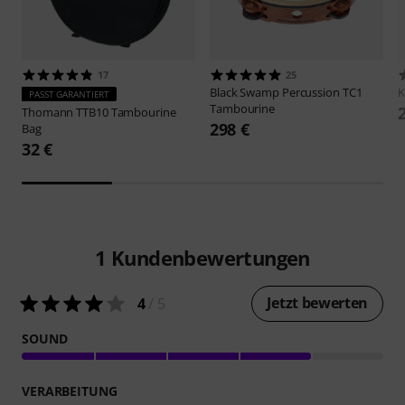
17
25
Black Swamp Percussion
TC1
K
PASST GARANTIERT
Tambourine
Thomann
TTB10 Tambourine
298 €
Bag
32 €
1
Kundenbewertungen
Jetzt bewerten
4
/ 5
SOUND
VERARBEITUNG