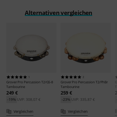
Alternativen vergleichen
1
2
Grover Pro Percussion
T2/GS-8
Grover Pro Percussion
T2/PhBr
G
Tambourine
Tambourine
T
249 €
259 €
-19%
UVP: 308,07 €
-23%
UVP: 335,87 €
Vergleichen
Vergleichen