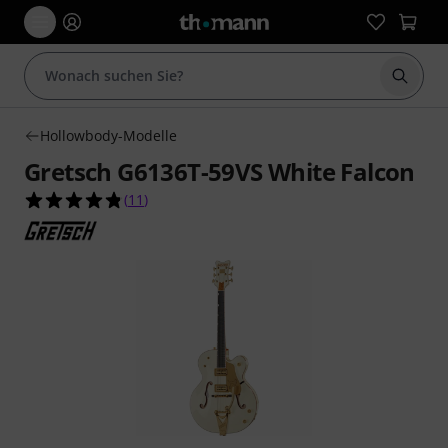
Suche 
Hollowbody-Modelle
Gretsch G6136T-59VS White Falcon
4.8 von 5 Sternen aus 11 Kundenbewertungen
(
11
)