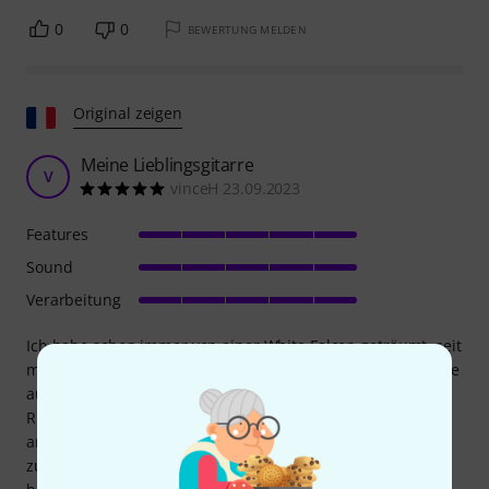
0
0
BEWERTUNG MELDEN
Original zeigen
Meine Lieblingsgitarre
V
vinceH 23.09.2023
Features
Sound
Verarbeitung
Ich habe schon immer von einer White Falcon geträumt, seit
meiner alten Bandzeit, weil der zweite Gitarrist damals eine
aus den 70ern hatte. Ich selbst spielte damals eine
Rickenbacker 330 (die ist aber ganz anders... ein völlig
anderes Kaliber). Jedenfalls habe ich sie mir 2019 endlich
zugelegt und bereue meine Entscheidung wirklich kein