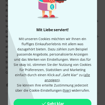
bisschen. Ich besitze 17 E-Gitarren (Gibson Black Beauty,
Fender Telecaster und Jaguar, Gretsch Broadcaster,
Rickenbacker...), habe also genug Vergleichsmöglichkeiten,
und diese hier ist mit Abstand die beste von allen, oder
besser gesagt, die, die am meisten heraussticht. Besonders
sobald man sie in der Hand hält und ein paar Töne spielt,
Mit Liebe serviert!
passiert die Magie... sie hat etwas Unerklärliches, sie ist
wirklich inspirierend! Also, für Puristen, die auf alte Vintage-
Mit unseren Cookies möchten wir Ihnen ein
Modelle zu horrenden Preisen schwören, okay... aber ganz
fluffiges Einkaufserlebnis mit allem was
ehrlich, die Verarbeitungsqualität dieser Gitarren ist
dazugehört bieten. Dazu zählen zum Beispiel
einfach makellos, und der Klang ist genauso gut. Ich nutze
passende Angebote, personalisierte Anzeigen
sie für einen Großteil des Repertoires meiner aktuellen
und das Merken von Einstellungen. Wenn das für
Band (An Uncoming Call – britischer Indie-/Pop-Rock) und
Sie okay ist, stimmen Sie der Nutzung von Cookies
sie passt perfekt zu diesem Musikstil. Das ist definitiv eine
für Präferenzen, Statistiken und Marketing
Gitarre fürs Leben!
einfach durch einen Klick auf „Geht klar“ zu (
alle
anzeigen
).
9
0
BEWERTUNG MELDEN
Sie können Ihre erteilte Zustimmung jederzeit
über die Cookie-Einstellungen (
hier
) widerrufen.
Alle Bewertungen lesen
Geht klar