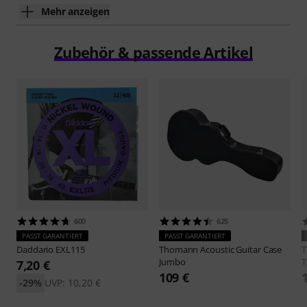
Mehr anzeigen
Zubehör & passende Artikel
600
625
PASST GARANTIERT
PASST GARANTIERT
Daddario
EXL115
Thomann
Acoustic Guitar Case
Jumbo
T
7,20 €
109 €
-29%
UVP: 10,20 €