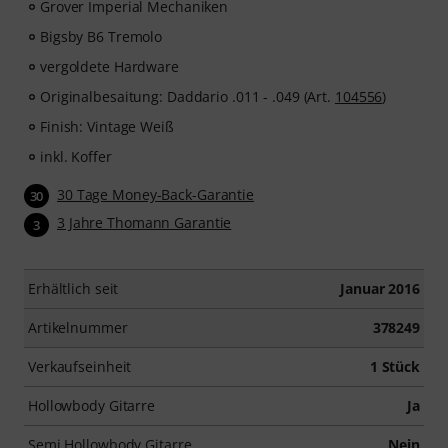
Grover Imperial Mechaniken
Bigsby B6 Tremolo
vergoldete Hardware
Originalbesaitung: Daddario .011 - .049 (Art.
104556
)
Finish: Vintage Weiß
inkl. Koffer
30 Tage Money-Back-Garantie
30
3 Jahre Thomann Garantie
3
Erhältlich seit
Januar 2016
Artikelnummer
378249
Verkaufseinheit
1 Stück
Hollowbody Gitarre
Ja
Semi Hollowbody Gitarre
Nein