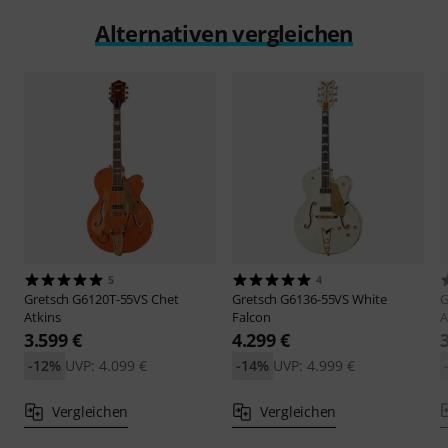
Alternativen vergleichen
5
4
Gretsch
G6120T-55VS Chet
Gretsch
G6136-55VS White
G
Atkins
Falcon
A
3.599 €
4.299 €
-12%
UVP: 4.099 €
-14%
UVP: 4.999 €
Vergleichen
Vergleichen