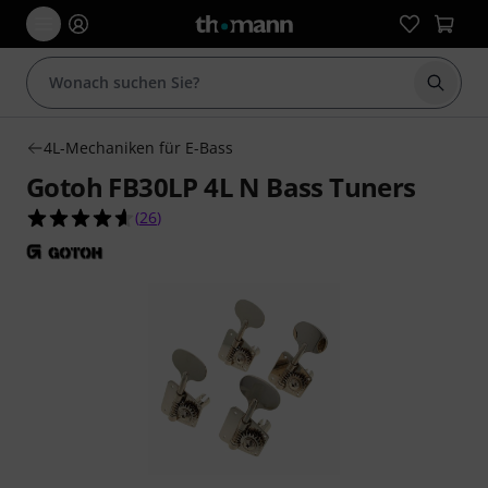
Suche 
4L-Mechaniken für E-Bass
Gotoh FB30LP 4L N Bass Tuners
4.6 von 5 Sternen aus 26 Kundenbewertungen
(
26
)