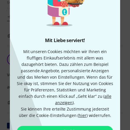
sehr, sehr, sehr vorsichtig behandeln - aber das weiß man
ja
Mehr anzeigen
2
0
BEWERTUNG MELDEN
Mit Liebe serviert!
Mit unseren Cookies möchten wir Ihnen ein
Werd ich.....
fluffiges Einkaufserlebnis mit allem was
A
achim12345 03.04.2024
dazugehört bieten. Dazu zählen zum Beispiel
passende Angebote, personalisierte Anzeigen
Verarbeitung
und das Merken von Einstellungen. Wenn das für
Sie okay ist, stimmen Sie der Nutzung von Cookies
auf jeden Fall NOCHMAL kaufen !!!
für Präferenzen, Statistiken und Marketing
einfach durch einen Klick auf „Geht klar“ zu (
alle
0
0
anzeigen
).
BEWERTUNG MELDEN
Sie können Ihre erteilte Zustimmung jederzeit
über die Cookie-Einstellungen (
hier
) widerrufen.
Original zeigen