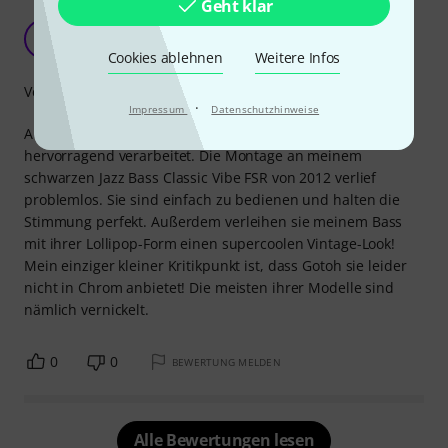
Geht klar
"Spaß"-Mechaniken
C
Chrissou 20.11.2020
Cookies ablehnen
Weitere Infos
Verarbeitung
·
Impressum
Datenschutzhinweise
Ausgezeichnete Mechaniken, sehr hohe Qualität,
hervorragend verarbeitet. Die Montage an meinem
schwarzen Jazz Bass Classic Vibe FSR von 2012 verlief
problemlos. Sie sind einfach zu bedienen und halten die
Stimmung perfekt. Außerdem verleihen sie meinem Bass
mit ihrer Lollipop-Form einen supercoolen Vintage-Look!
Mein einziger kleiner Kritikpunkt ist, dass Gotoh sie leider
nicht in Chrom anbietet! Die meisten ihrer Modelle sind
nämlich vernickelt.
0
0
BEWERTUNG MELDEN
Alle Bewertungen lesen