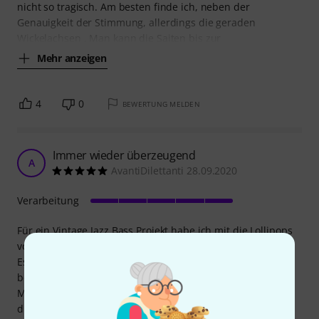
nicht so tragisch. Am besten finde ich, neben der
Genauigkeit der Stimmung, allerdings die geraden
Wickelachsen . Man kann die Saiten bis zur
Mehr anzeigen
4
0
BEWERTUNG MELDEN
Immer wieder überzeugend
A
AvantiDilettanti 28.09.2020
Verarbeitung
Für ein Vintage Jazz Bass Projekt habe ich mit die Lollipops
von Gotoh gegönnt.
Es lohnt sich unbedingt ein paar EUR mehr auszugeben -
beste Qualität in der Verarbeitung - leicht zu drehende
Mechaniken und absolut stimmstabil. Man muss auch hier
die kleinen Schrauben zur Befestigung an der Kopfplatte