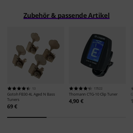
Zubehör & passende Artikel
13
17522
Gotoh
FB30 4L Aged N Bass
Thomann
CTG-10 Clip Tuner
Tuners
4,90 €
69 €