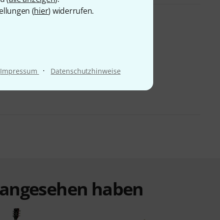
ellungen (
hier
) widerrufen.
·
Impressum
Datenschutzhinweise
t angesehen haben