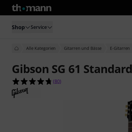
Shop
Service
Alle Kategorien
Gitarren und Bässe
E-Gitarren
Gibson SG 61 Standard
4.7 von 5 Sternen aus 80 Kundenb
(
80
)