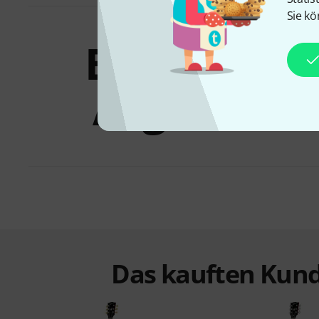
Sie kö
Bundles &
Angebote
Das kauften Kund