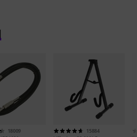
l
18009
15884