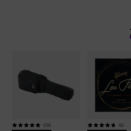
656
66