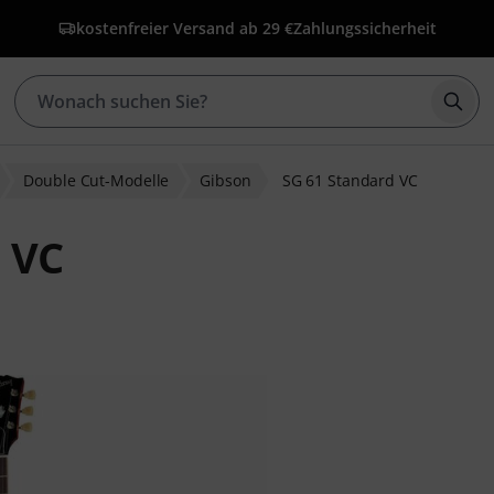
kostenfreier Versand ab 29 €
Zahlungssicherheit
Such
Double Cut-Modelle
Gibson
SG 61 Standard VC
 VC
ewertungen