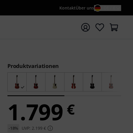
Kontakt
Über uns
DE / €
e mit Suchwort {searchTerm} starten
Produktvariationen
1.799
€
-18%
UVP: 2.199 €