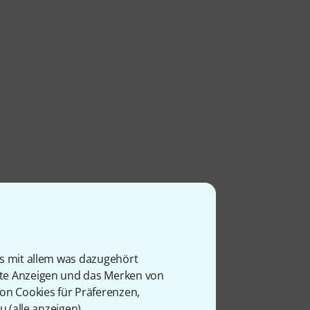
is mit allem was dazugehört
rte Anzeigen und das Merken von
von Cookies für Präferenzen,
u (
alle anzeigen
).