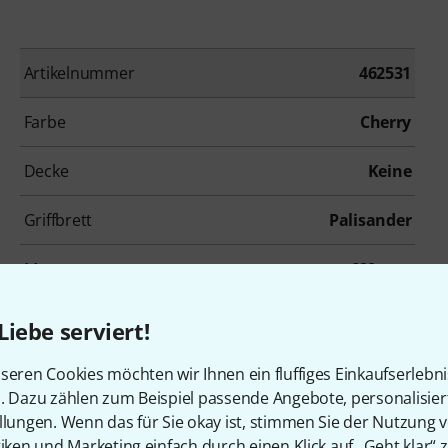
Artikelnummer
462531
Farbe
Cherry
Decke
Keine
Griffbrett
Palisander
Mensur
628 mm
Tremolo
Nein
Liebe serviert!
Inkl. Gigbag
Nein
seren Cookies möchten wir Ihnen ein fluffiges Einkaufserlebn
n. Dazu zählen zum Beispiel passende Angebote, personalisie
llungen. Wenn das für Sie okay ist, stimmen Sie der Nutzung 
tiken und Marketing einfach durch einen Klick auf „Geht klar“ z