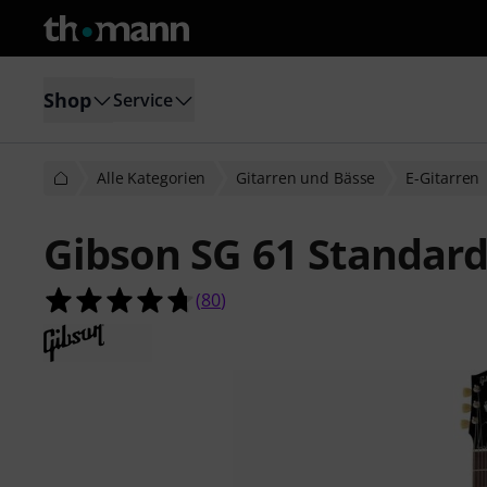
Shop
Service
Alle Kategorien
Gitarren und Bässe
E-Gitarren
Gibson SG 61 Standard
4.7 von 5 Sternen aus 80 Kundenb
(
80
)