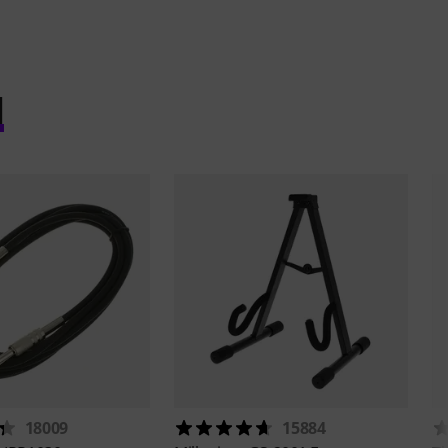
l
18009
15884