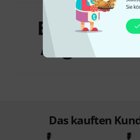
Sie kö
Bundles &
Angebote
Das kauften Kund