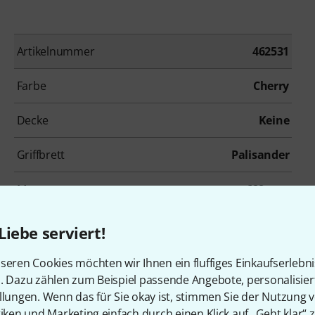
Artikelnummer
462531
Farbe
Cherry
Decke
Keine
Griffbrett
Palisander
Mensur
628 mm
Tremolo
Nein
Liebe serviert!
Inkl. Gigbag
Nein
seren Cookies möchten wir Ihnen ein fluffiges Einkaufserlebn
n. Dazu zählen zum Beispiel passende Angebote, personalisie
llungen. Wenn das für Sie okay ist, stimmen Sie der Nutzung 
tiken und Marketing einfach durch einen Klick auf „Geht klar“ z