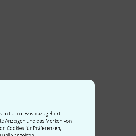
is mit allem was dazugehört
rte Anzeigen und das Merken von
von Cookies für Präferenzen,
u (
alle anzeigen
).