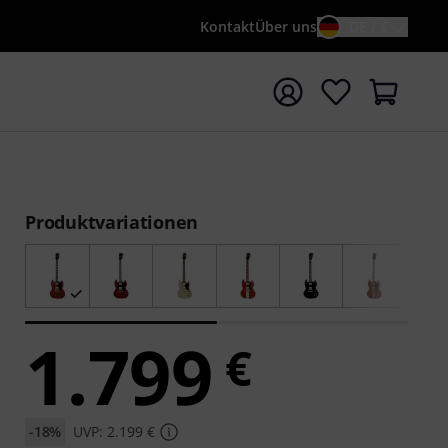
Kontakt
Über uns
DE / €
e mit Suchwort {searchTerm} starten
Produktvariationen
1.799
€
-18%
UVP: 2.199 €