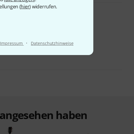
ellungen (
hier
) widerrufen.
·
Impressum
Datenschutzhinweise
t angesehen haben