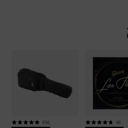
656
66