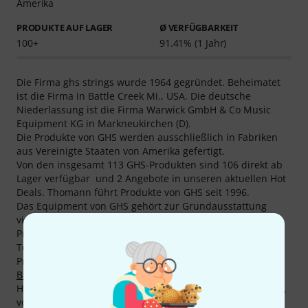
Amerika
PRODUKTE AUF LAGER
Ø VERFÜGBARKEIT
100+
91.41% (1 Jahr)
Die Firma ghs strings wurde 1964 gegründet. Beheimatet
ist die Firma in Battle Creek Mi., USA. Die deutsche
Niederlassung ist die Firma Warwick GmbH & Co Music
Equipment KG in Markneukirchen (D).
Die Produkte von GHS werden ausschließlich in Fabriken
aus Vereinigte Staaten von Amerika gefertigt.
Von den insgesamt 113 GHS-Produkten sind 106 direkt ab
Lager verfügbar und 2 Angebote in unseren aktuellen Hot
Deals. Thomann führt Produkte von GHS seit 1996.
Das Equipment von GHS gehört zur Grundausstattung
vieler Musiker. Jeder 50-ste Kunde hat mindestens ein
Produkt von GHS bei uns gekauft.
Top-Seller von GHS finden sich derzeit z. B. in den
Produktkategorien
Steelguitar Saiten
,
Pflegemittel
,
Double
Ball End Saiten
,
12-Saiter Gitarrensätze
und
Banjo Saiten
.
Highlight und Dauerbrenner ist das Produkt
GHS Fast Fret
,
von dem wir inzwischen mehr als 100.000 verkauft haben.