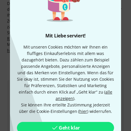
Der Hersteller gibt auf seine Produkte 2 Jahre Garantie,
doch mit unserer 3 Jahre Thomann Garantie gewähren wir
Ihnen ein Jahr zusätzlich.
Zu den Musikern, die Equipment von GHS benutzen,
zählen unter anderem bekannte Größen wie The White
Stripes, Carlos Santana , Joe Becker, Eddie Vedder,
Stevie
Mit Liebe serviert!
Ray Vaughan
und Peter Mongaya.
Mehr Informationen zum Hersteller finden Sie auf
Mit unseren Cookies möchten wir Ihnen ein
http://www.ghsstrings.com
fluffiges Einkaufserlebnis mit allem was
dazugehört bieten. Dazu zählen zum Beispiel
passende Angebote, personalisierte Anzeigen
und das Merken von Einstellungen. Wenn das für
So erreichen Sie uns
Sie okay ist, stimmen Sie der Nutzung von Cookies
für Präferenzen, Statistiken und Marketing
Kundenservice
einfach durch einen Klick auf „Geht klar“ zu (
alle
anzeigen
).
Sie können Ihre erteilte Zustimmung jederzeit
über die Cookie-Einstellungen (
hier
) widerrufen.
Geht klar