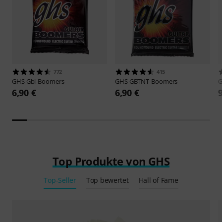
772
415
GHS
Gbl-Boomers
GHS
GBTNT-Boomers
6,90 €
6,90 €
Top Produkte von GHS
Top-Seller
Top bewertet
Hall of Fame