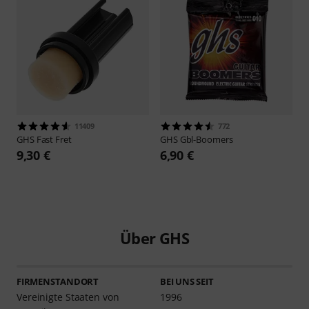
11409
772
GHS
Fast Fret
GHS
Gbl-Boomers
9,30 €
6,90 €
Über GHS
FIRMENSTANDORT
BEI UNS SEIT
Vereinigte Staaten von
1996