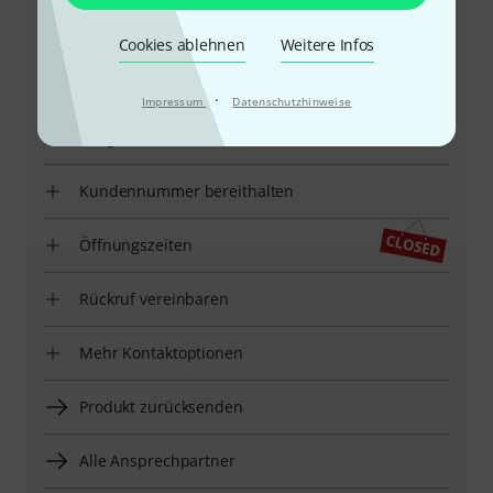
Cookies ablehnen
Weitere Infos
+49-9546-9223-66
·
Impressum
Datenschutzhinweise
Unser Thomann Team Kundenservice steht Ihnen bei
allen Fragen und Problemen nach dem Kauf zur Seite.
Kundennummer bereithalten
Öffnungszeiten
Rückruf vereinbaren
Mehr Kontaktoptionen
Produkt zurücksenden
Alle Ansprechpartner