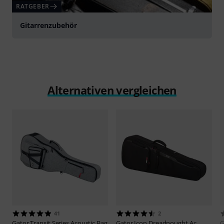
RATGEBER
Gitarrenzubehör
Alternativen vergleichen
41
2
Gator
Transit Series Acoustic Bag
Gator
Icon Dreadnought Ac.
G