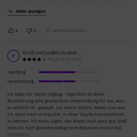
Es ist rundherum sicher, wirklich erstklassig gepolstert, mit
Mehr anzeigen
4
0
BEWERTUNG MELDEN
Groß und praktisch-aber...
P
Playit 04.01.2022
Handling
Verarbeitung
Ich habe mir dieses Gigbag - eigentlich ist diese
Bezeichnung eine gnadenlose Untertreibung für das, was
es wirklich ist - gekauft, um meine Gitarre, Noten und was
ich sonst noch so brauche, in einer Tasche transportieren
zu können. Ich muss sagen, das klappt auch ganz gut, bloß
dass ich mich gewichtsmäßig beim Bepacken manchmal
verschätze.