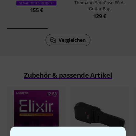
Thomann SafeCase 80 A-
GENAU DIESES PRODUKT
Guitar Bag
155 €
129 €
Vergleichen
Zubehör & passende Artikel