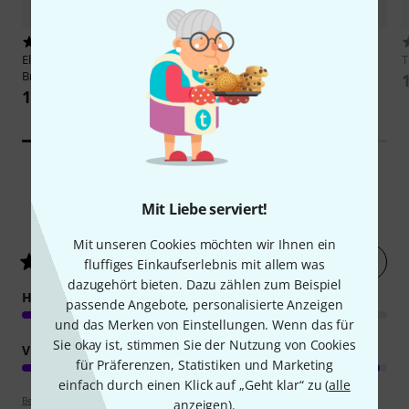
1912
656
Elixir
Nanoweb Light Phosphor
Gator
G-PG E-Guitar Bag
Bronze
144 €
16,90 €
Mit Liebe serviert!
139
Kundenbewertungen
Mit unseren Cookies möchten wir Ihnen ein
Jetzt bewerten
4.8
/ 5
fluffiges Einkaufserlebnis mit allem was
dazugehört bieten. Dazu zählen zum Beispiel
HANDLING
passende Angebote, personalisierte Anzeigen
und das Merken von Einstellungen. Wenn das für
Sie okay ist, stimmen Sie der Nutzung von Cookies
VERARBEITUNG
für Präferenzen, Statistiken und Marketing
einfach durch einen Klick auf „Geht klar“ zu (
alle
Bewertungsrichtlinien
anzeigen
).