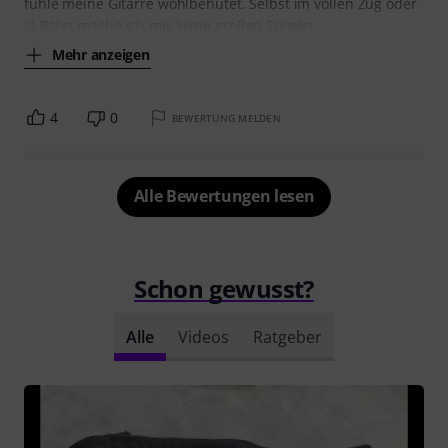
fühle meine Gitarre wohlbehütet. Selbst im vollen Zug oder
U-Bahn mache ich mir keine großen Sorgen
Mehr anzeigen
4
0
BEWERTUNG MELDEN
Alle Bewertungen lesen
Schon gewusst?
Alle
Videos
Ratgeber