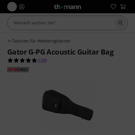
Suche 
Taschen für Westerngitarren
Gator G-PG Acoustic Guitar Bag
4.8 von 5 Sternen aus 139 Kundenbewertungen
(
139
)