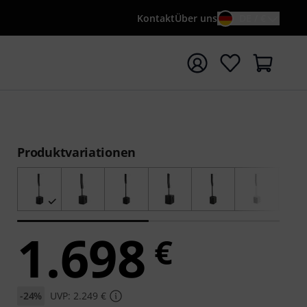
Kontakt
Über uns
DE / €
e mit Suchwort {searchTerm} starten
Produktvariationen
1.698
€
-24%
UVP: 2.249 €