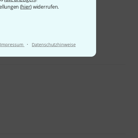
ellungen (
hier
) widerrufen.
·
Impressum
Datenschutzhinweise