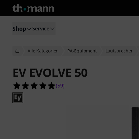
Shop
Service
Alle Kategorien
PA-Equipment
Lautsprecher
EV EVOLVE 50
5.0 von 5 Sternen aus 59 Kundenb
(
59
)