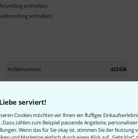
eferumfang enthalten)
Lieferumfang enthalten)
Artikelnummer
422436
Höhe
2090 mm
Tieftöner Sub
1x12
Liebe serviert!
Inputs zeitgleich
3
seren Cookies möchten wir Ihnen ein fluffiges Einkaufserlebn
n. Dazu zählen zum Beispiel passende Angebote, personalisie
Akku
Nein
llungen. Wenn das für Sie okay ist, stimmen Sie der Nutzung 
tiken und Marketing einfach durch einen Klick auf „Geht klar“ z