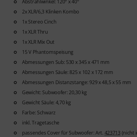
Abstrahlwinkel: 120° x 40°
2x XLR/6,3 Klinken Kombo
1x Stereo Cinch
1x XLR Thru
1x XLR Mix Out
15 V Phantomspeisung
Abmessungen Sub: 530 x 345 x 471 mm
Abmessungen Säule: 825 x 102 x 172 mm
Abmessungen Distanzstange: 929 x 48,5 x 55 mm
Gewicht: Subwoofer: 20,30 kg
Gewicht Säule: 4,70 kg
Farbe: Schwarz
inkl. Tragetasche
passendes Cover für Subwoofer: Art.
423713
(nicht 