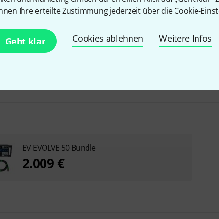
nnen Ihre erteilte Zustimmung jederzeit über die Cookie-Einst
Bluetooth Play
Ja
Cookies ablehnen
Weitere Infos
Geht klar
EV EVOLVE 50 Bundle
2.009 €