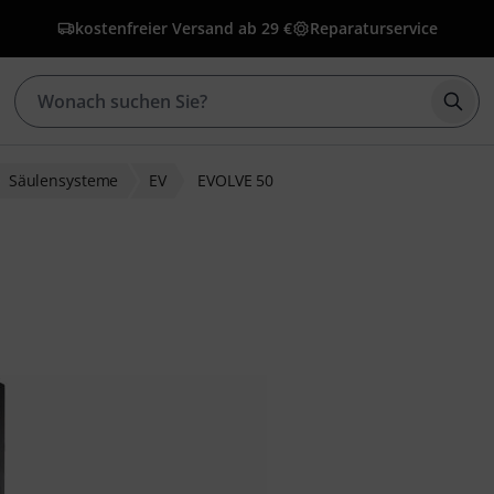
kostenfreier Versand ab 29 €
Reparaturservice
Such
Säulensysteme
EV
EVOLVE 50
ewertungen