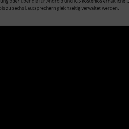
ung oder über die für Android und iOS kostenlos erhältliche 
bis zu sechs Lautsprechern gleichzeitig verwaltet werden.