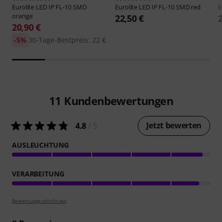
Eurolite
LED IP FL-10 SMD
Eurolite
LED IP FL-10 SMD red
E
orange
22,50 €
20,90 €
-5%
30-Tage-Bestpreis: 22 €
11
Kundenbewertungen
Jetzt bewerten
4.8
/ 5
AUSLEUCHTUNG
VERARBEITUNG
Bewertungsrichtlinien