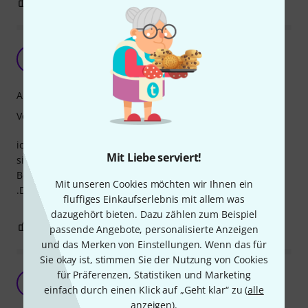
1
0
BEWERTUNG MELDEN
Blaue oase
R
Ronld 22.06.2024
Ausleuchtung
Verarbeitung
ich beleute damit in Spanien meine Außendusche und alle
Mit Liebe serviert!
sind
Begeistert. Das Blau hat einen leichten Schwarzlicht efeckt
Mit unseren Cookies möchten wir Ihnen ein
.Die Farbe ist Kräftg .Ein Schönes Tiefes Blau.
fluffiges Einkaufserlebnis mit allem was
dazugehört bieten. Dazu zählen zum Beispiel
0
0
BEWERTUNG MELDEN
passende Angebote, personalisierte Anzeigen
und das Merken von Einstellungen. Wenn das für
Sie okay ist, stimmen Sie der Nutzung von Cookies
für Präferenzen, Statistiken und Marketing
DIE VERARBEITUNG IST SEHR
F
einfach durch einen Klick auf „Geht klar“ zu (
alle
FLOGR 24.02.2022
anzeigen
).