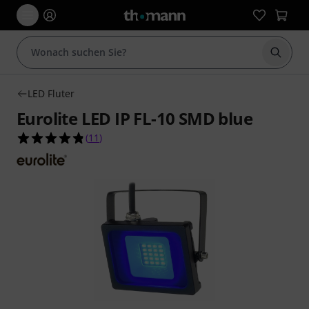
Suche 
LED Fluter
Eurolite LED IP FL-10 SMD blue
4.8 von 5 Sternen aus 11 Kundenbewertungen
(
11
)