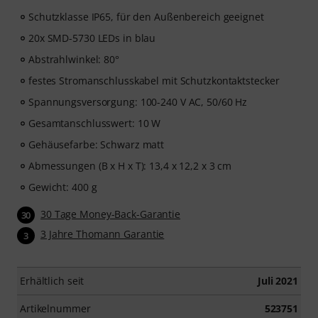
Schutzklasse IP65, für den Außenbereich geeignet
20x SMD-5730 LEDs in blau
Abstrahlwinkel: 80°
festes Stromanschlusskabel mit Schutzkontaktstecker
Spannungsversorgung: 100-240 V AC, 50/60 Hz
Gesamtanschlusswert: 10 W
Gehäusefarbe: Schwarz matt
Abmessungen (B x H x T): 13,4 x 12,2 x 3 cm
Gewicht: 400 g
30 Tage Money-Back-Garantie
30
3 Jahre Thomann Garantie
3
Erhältlich seit
Juli 2021
Artikelnummer
523751