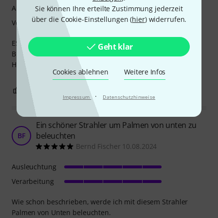
Ausleuchtung
Sie können Ihre erteilte Zustimmung jederzeit
über die Cookie-Einstellungen (
hier
) widerrufen.
Verarbeitung
ES WÄRE SUPER WENN MAN BEI NACHNAHME
Geht klar
BESTELLUNGEN EINEN LIEFERSCHEIN MIT IN DEM PACKET
HATT
Cookies ablehnen
Weitere Infos
0
4
BEWERTUNG MELDEN
·
Impressum
Datenschutzhinweise
Ein schöner Strahler um Palmen von unten zu
beleuchten
BF
Bernd Fischer 10.08.2024
Ausleuchtung
Verarbeitung
Wie schon beschrieben, werde ich mit diesem Strahler
Palmen von Unten beleuchten.