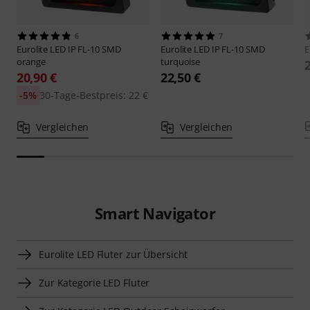
6
7
Eurolite
LED IP FL-10 SMD
Eurolite
LED IP FL-10 SMD
E
orange
turquoise
20,90 €
22,50 €
-5%
30-Tage-Bestpreis: 22 €
Vergleichen
Vergleichen
Smart Navigator
Eurolite LED Fluter zur Übersicht
Zur Kategorie LED Fluter