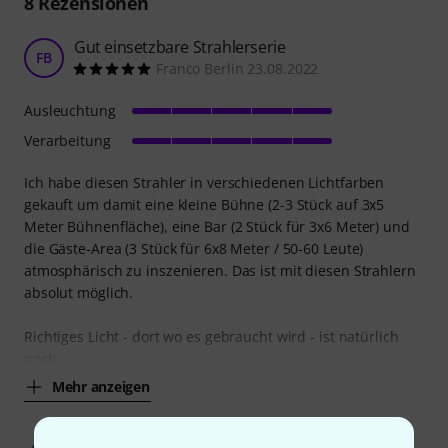
8
Rezensionen
Gut einsetzbare Strahlerserie
FB
Franco Berlin 23.08.2022
Ausleuchtung
Verarbeitung
Ich habe diesen Strahler in verschiedenen Lichtfarben
gekauft um damit eine kleine Bühne (2-3 Stück auf 3x5
Meter Bühnenfläche), eine Bar (2 Stück für 3x6 Meter) und
die Gäste-Area (3 Stück für 6x8 Meter / 50-60 Leute)
atmosphärisch zu inszenieren. Das ist mit diesen Strahlern
absolut möglich.
Richtiges Licht - dort wo es gebraucht wird - ist natürlich
noch
Mehr anzeigen