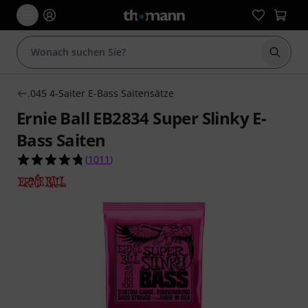
Suche 
.045 4-Saiter E-Bass Saitensätze
Ernie Ball EB2834 Super Slinky E-
Bass Saiten
4.8 von 5 Sternen aus 1011 Kundenbewertunge
(
1011
)