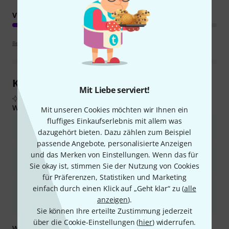
VERARBEITUNG
Bewertungsrichtlinien
Kundenrezensionen im Überblick
Mit Liebe serviert!
Aus echten Käuferbewertungen, zusammengefasst durch KI
Was Käufern gefiel:
Mit unseren Cookies möchten wir Ihnen ein
fluffiges Einkaufserlebnis mit allem was
Die Saiten bieten einen ausgewogenen Klang mit klaren Höhen
und satten Bässen, der für guten Punch und Definition sorgt.
dazugehört bieten. Dazu zählen zum Beispiel
passende Angebote, personalisierte Anzeigen
Sie bieten ein komfortables und reibungsloses Spielerlebnis und
und das Merken von Einstellungen. Wenn das für
eignen sich daher für verschiedene Spielstile und lange
Sie okay ist, stimmen Sie der Nutzung von Cookies
Sessions.
für Präferenzen, Statistiken und Marketing
einfach durch einen Klick auf „Geht klar“ zu (
alle
Viele Nutzer finden, dass sie ein hervorragendes Preis-
Leistungs-Verhältnis bieten und eine gute Qualität und
anzeigen
).
Klangqualität liefern.
Sie können Ihre erteilte Zustimmung jederzeit
über die Cookie-Einstellungen (
hier
) widerrufen.
Was Sie außerdem wissen sollten: