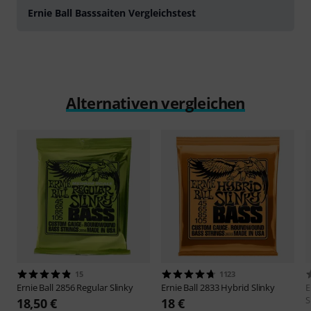
Ernie Ball Basssaiten Vergleichstest
Alternativen vergleichen
15
1123
Ernie Ball
2856 Regular Slinky
Ernie Ball
2833 Hybrid Slinky
E
S
18,50 €
18 €