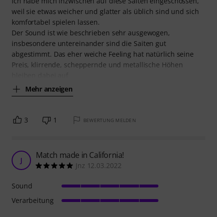
Ich habe mich inzwischen auf diese Saiten eingeschossen,
weil sie etwas weicher und glatter als üblich sind und sich
komfortabel spielen lassen.
Der Sound ist wie beschrieben sehr ausgewogen,
insbesondere untereinander sind die Saiten gut
abgestimmt. Das eher weiche Feeling hat natürlich seine
Preis, klirrende, scheppernde und metallische Höhen
bleiben dabei auf
Mehr anzeigen
3
1
BEWERTUNG MELDEN
Match made in California!
J
Jnz 12.03.2022
Sound
Verarbeitung