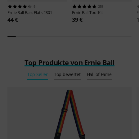
9
258
Ernie Ball
Bass Flats 2801
Ernie Ball
Tool Kit
E
44 €
39 €
Top Produkte von Ernie Ball
Top-Seller
Top bewertet
Hall of Fame