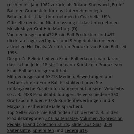
reichen ins Jahr 1962 zurück, als Roland Sherwood „Ernie“
Ball den Grundstein für das Unternehmen legte.
Beheimatet ist das Unternehmen in Coachella, USA.
Offizielle deutsche Niederlassung ist das Unternehmen
Musik Meyer GmbH in Marburg (D).
Von den insgesamt 472 Ernie Ball-Produkten sind 437
direkt ab Lager verfügbar und 9 Angebote in unseren
aktuellen Hot Deals. Wir führen Produkte von Ernie Ball seit
1996.
Die große Beliebtheit von Ernie Ball erkennt man daran,
dass schon Jeder 18-ste Thomann-Kunde ein Produkt von
Ernie Ball bei uns gekauft hat.
Mit den insgesamt 63218 Medien, Bewertungen und
Testberichte zu Ernie Ball-Produkten finden Sie
umfangreiche Zusatzinformationen auf unserer Webseite,
so z. B. 2388 Produktabbildungen, 36 verschiedene 360-
Grad Zoom-Bilder, 60786 Kundenbewertungen und 8
Magazin-Testberichte (alle Sprachen).
Top-Seller von Ernie Ball finden sich derzeit z. B. in den
Produktkategorien
.010 Saitensätze
,
Volumen-/Expression
Pedale
,
Brand Collection Shirts
,
Slider aus Glas
,
.009
Saitensätze
,
Spielhilfen
und
Ledergurte
.