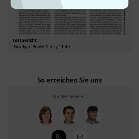
Testbericht
Paradigm Power Slinky 11-48
So erreichen Sie uns
Kundenservice