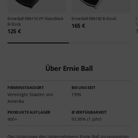
Ernie Ball
EB6110 VP Slate Black
Ernie Ball
EB6182 B-Stock
E
B-Stock
S
165 €
125 €
Über Ernie Ball
FIRMENSTANDORT
BEI UNS SEIT
Vereinigte Staaten von
1996
Amerika
PRODUKTE AUF LAGER
Ø VERFÜGBARKEIT
400+
93.95% (1 Jahr)
Die Ursprünge des Unternehmens Ernie Ball Incorporation