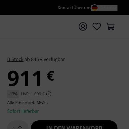
Kontakt
Über uns
DE / €
e mit Suchwort {searchTerm} starten
B-Stock
ab 845 € verfügbar
911
€
-17%
UVP: 1.099 €
Alle Preise inkl. MwSt.
Sofort lieferbar
IN DEN WARENKORB
1