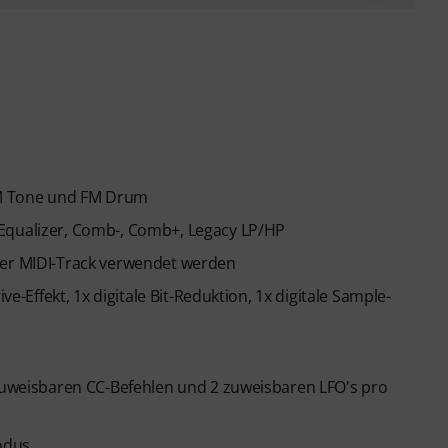
FM Tone und FM Drum
 Equalizer, Comb-, Comb+, Legacy LP/HP
der MIDI-Track verwendet werden
ve-Effekt, 1x digitale Bit-Reduktion, 1x digitale Sample-
 zuweisbaren CC-Befehlen und 2 zuweisbaren LFO's pro
odus