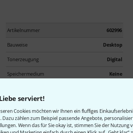
Artikelnummer
602996
Bauweise
Desktop
Tonerzeugung
Digital
Speichermedium
Keine
Effekte
Ja
Liebe serviert!
Anzahl der analogen Ausgänge
2
seren Cookies möchten wir Ihnen ein fluffiges Einkaufserlebn
Display
Ja
n. Dazu zählen zum Beispiel passende Angebote, personalisie
llungen. Wenn das für Sie okay ist, stimmen Sie der Nutzung 
tiken und Marketing einfach durch einen Klick auf „Geht klar“ z