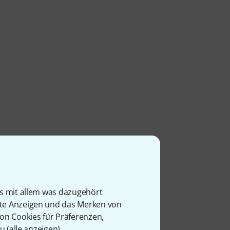
is mit allem was dazugehört
rte Anzeigen und das Merken von
von Cookies für Präferenzen,
u (
alle anzeigen
).