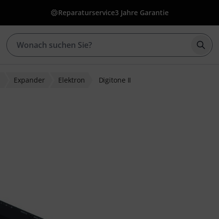
Reparaturservice
3 Jahre Garantie
Such
r
Expander
Elektron
Digitone II
ewertungen