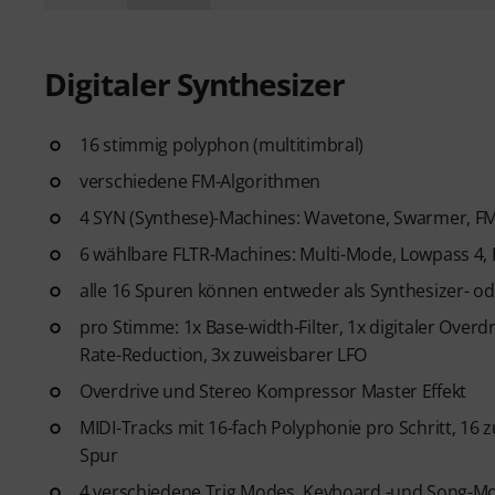
Digitaler Synthesizer
16 stimmig polyphon (multitimbral)
verschiedene FM-Algorithmen
4 SYN (Synthese)-Machines: Wavetone, Swarmer, 
6 wählbare FLTR-Machines: Multi-Mode, Lowpass 4,
alle 16 Spuren können entweder als Synthesizer- o
pro Stimme: 1x Base-width-Filter, 1x digitaler Overdri
Rate-Reduction, 3x zuweisbarer LFO
Overdrive und Stereo Kompressor Master Effekt
MIDI-Tracks mit 16-fach Polyphonie pro Schritt, 16
Spur
4 verschiedene Trig Modes, Keyboard -und Song-M