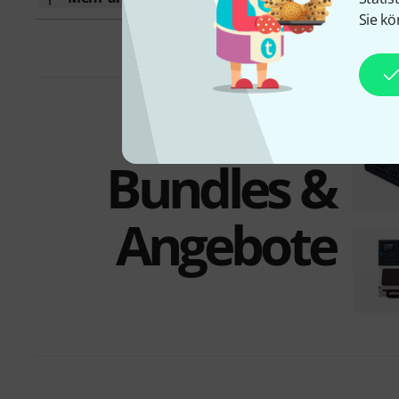
Sie kö
Bundles &
Angebote