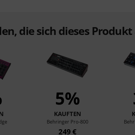
en, die sich dieses Produk
%
5%
N
KAUFTEN
dge
Behringer Pro-800
Behr
249 €