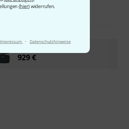
ellungen (
hier
) widerrufen.
·
Impressum
Datenschutzhinweise
Elektron Digitone II EVA Case Bundle
929 €