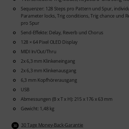
Sequenzer: 128 Steps pro Pattern und Spur, individ
Parameter locks, Trig conditions, Trig chance und 
pro Spur
Send-Effekte: Delay, Reverb und Chorus
128 × 64 Pixel OLED Display
MIDI In/Out/Thru
2x 6,3 mm Klinkeneingang
2x 6,3 mm Klinkenausgang
6,3 mm Kopfhörerausgang
USB
Abmessungen (B x T x H): 215 x 176 x 63 mm
Gewicht: 1,48 kg
30 Tage Money-Back-Garantie
30