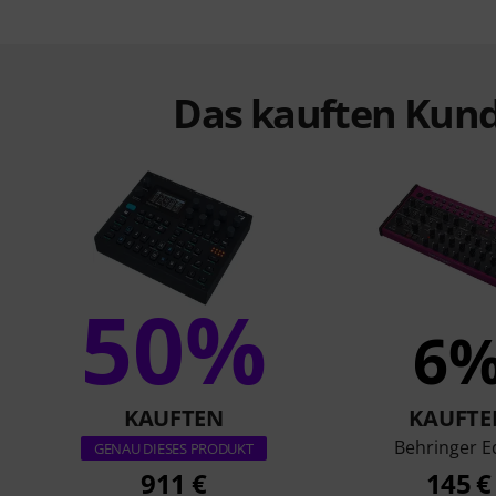
Das kauften Kund
50%
6
KAUFTEN
KAUFTE
Behringer E
GENAU DIESES PRODUKT
911 €
145 €