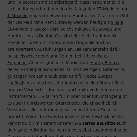
und Telecaster sind so stilprägend, dass Instrumente, die
sich an ihnen orientieren, in die Kategorien
ST-Modelle
und
T-Modelle
eingeordnet werden. Humbucker-Gitarren im Stil
der Les Paul mit einem Cutaway werden häufig als
Single
Cut-Modelle
kategorisiert, solche mit zwei Cutaways und
Humbucker als
Double-Cut-Modelle.
Viele traditionelle
Hersteller bieten ihre berühmten Originale auch in
preiswerteren Ausführungen an. Bei
Fender
steht dafür
beispielsweise der Name
Squier
, bei
Gibson
ist es
Epiphone
. Aber es gibt auch Marken wie
Harley Benton
,
deren Firmenphilosophie es ist, hochwertige E-Gitarren zu
günstigen Preisen anzubieten und für jedes Budget
zugänglich zu machen. Hier lohnen sich ein näherer Blick
und ein Vergleich – durchaus auch mit deutlich teureren
Instrumenten. E-Gitarren für Kinder oder für Anfänger gibt
es auch in preiswerten
Gitarrensets
, die einschließlich
Verstärker alles mitbringen, was man für den Einstieg
braucht, Wenn du etwas handwerkliches Geschick besitzt,
kannst du dir mit einem unserer
E-Gitarren Bausätze
auch
dein ganz individuelles Instrument selbst zusammenbauen.
Die vorgefertigten Einzelteile sind hochwertig und das