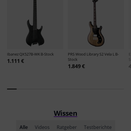
Ibanez
QX527B-WK B-Stock
PRS
Wood Library S2 Vela L B-
Stock
S
1.111 €
1.849 €
Wissen
Alle
Videos
Ratgeber
Testberichte