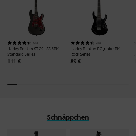
893
265
Harley Benton
ST-20HSS SBK
Harley Benton
RG-Junior BK
H
Standard Series
Rock Series
S
111 €
89 €
Schnäppchen