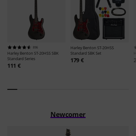
896
Harley Benton
ST-20HSS
Harley Benton
ST-20HSS SBK
Standard SBK Set
H
Standard Series
179 €
111 €
Newcomer