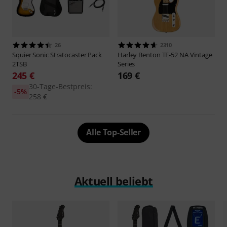
26
2310
Squier
Sonic Stratocaster Pack
Harley Benton
TE-52 NA Vintage
2TSB
Series
245 €
169 €
30-Tage-Bestpreis:
-5%
258 €
Alle Top-Seller
Aktuell beliebt