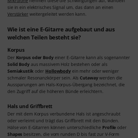
Mikrofone
nehmen diese die Schwingungen auf, wandeln
sie in ein elektrisches Signal um, das dann an einen
Verstärker
weitergeleitet werden kann.
Wie ist eine E-Gitarre aufgebaut und aus
welchen Teilen besteht sie?
Korpus
Der
Korpus oder Body
einer E-Gitarre kann als sogenannter
Solid Body
aus massivem Holz bestehen oder als
Semiakustik
oder
Hollowbody
ein mehr oder weniger
schmaler Resonanzkörper sein. Als
Cutaway
werden die
Aussparungen am Hals-Korpus-Übergang bezeichnet, die
den Zugriff auf die höheren Bünde erleichtern.
Hals und Griffbrett
Der mit dem Korpus verbundene Hals ist angeschraubt
oder verleimt und trägt das Griffbrett mit den Bünden.
Hälse von E-Gitarren können unterschiedliche
Profile
oder
Shapes
besitzen, die vom runden D bis fast zur V-Form