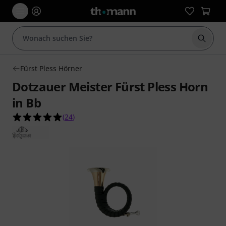
Suche 
Fürst Pless Hörner
Dotzauer Meister Fürst Pless Horn
in Bb
5.0 von 5 Sternen aus 24 Kundenbewertungen
(
24
)