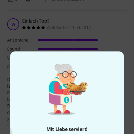
Einfach Top!!!
W
Waldläufer 11.04.2017
Ansprache
Sound
Verarbeitung
Features
Dieses Horn lässt sich wunderbar spielen! Eine extrem
leichte Ansprache und ein toller Klang. Ich habe vorher ein
Fürst Pless Horn eines anderen Herstellers gespielt und
kann sagen das es ein unterscheid wie Tag und Nacht ist.
Der Preis geht vollkommen in Ordnung! Es ist nur Schade
das die Wartezeit so lang ist, was sich aber trotzdem sehr
geloht hat.
Will man
Mit Liebe serviert!
Mehr anzeigen