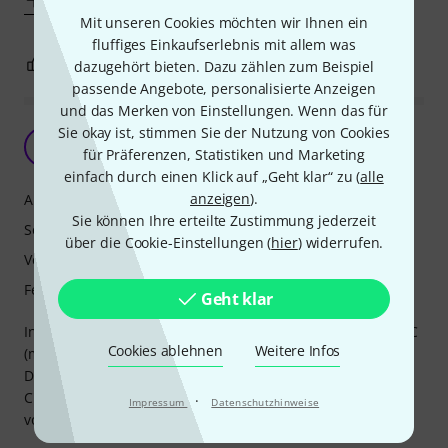
Mit unseren Cookies möchten wir Ihnen ein
fluffiges Einkaufserlebnis mit allem was
2
0
dazugehört bieten. Dazu zählen zum Beispiel
BEWERTUNG MELDEN
passende Angebote, personalisierte Anzeigen
und das Merken von Einstellungen. Wenn das für
Sie okay ist, stimmen Sie der Nutzung von Cookies
Hochwertiges Instrument mit tollem Sound
G
für Präferenzen, Statistiken und Marketing
Georg136 28.05.2013
einfach durch einen Klick auf „Geht klar“ zu (
alle
anzeigen
).
Ansprache
Sie können Ihre erteilte Zustimmung jederzeit
Sound
über die Cookie-Einstellungen (
hier
) widerrufen.
Verarbeitung
Features
Geht klar
Insgesamt ein tolles Instrument, dass sich mit dem JK FP 4C
Cookies ablehnen
Weitere Infos
(meine Varinate) auch gut ansprechen und spielen lässt.
Der Klang ist bei bei entsprechender Stimmung des Tones
C'' auf 440 Hz mit dem Stimmgerät richtig schön weich und
·
Impressum
Datenschutzhinweise
voll, wie ich es mir gewünscht habe.