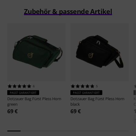
Zubehör & passende Artikel
6
5
PASST GARANTIERT
PASST GARANTIERT
Dotzauer
Bag Fürst Pless Horn
Dotzauer
Bag Fürst Pless Horn
K
green
black
C
69 €
69 €