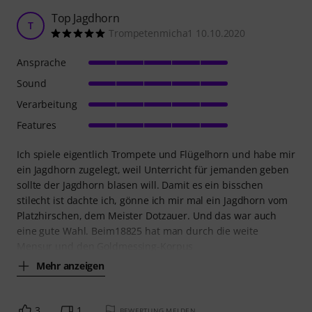
Top Jagdhorn
T
Trompetenmicha1 10.10.2020
Ansprache
Sound
Verarbeitung
Features
Ich spiele eigentlich Trompete und Flügelhorn und habe mir
ein Jagdhorn zugelegt, weil Unterricht für jemanden geben
sollte der Jagdhorn blasen will. Damit es ein bisschen
stilecht ist dachte ich, gönne ich mir mal ein Jagdhorn vom
Platzhirschen, dem Meister Dotzauer. Und das war auch
eine gute Wahl. Beim18825 hat man durch die weite
Mensur und den Goldmessing-Korpus
Mehr anzeigen
3
1
BEWERTUNG MELDEN