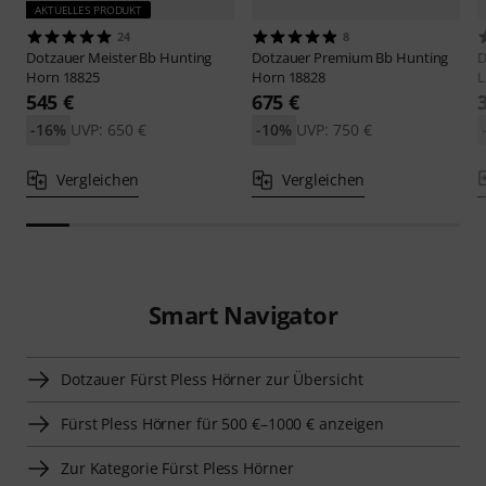
AKTUELLES PRODUKT
24
8
Dotzauer
Meister Bb Hunting
Dotzauer
Premium Bb Hunting
D
Horn 18825
Horn 18828
L
545 €
675 €
-16%
UVP: 650 €
-10%
UVP: 750 €
Vergleichen
Vergleichen
Smart Navigator
Dotzauer Fürst Pless Hörner zur Übersicht
Fürst Pless Hörner für 500 €–1000 € anzeigen
Zur Kategorie Fürst Pless Hörner