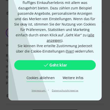
fluffiges Einkaufserlebnis mit allem was
dazugehört bieten. Dazu zählen zum Beispiel
0
0
passende Angebote, personalisierte Anzeigen
BEWERTUNG MELDEN
und das Merken von Einstellungen. Wenn das für
Sie okay ist, stimmen Sie der Nutzung von Cookies
für Präferenzen, Statistiken und Marketing
AM
Aniket Muthreja 13.12.2025
einfach durch einen Klick auf „Geht klar“ zu (
alle
anzeigen
).
Verarbeitung
Sie können Ihre erteilte Zustimmung jederzeit
über die Cookie-Einstellungen (
hier
) widerrufen.
Review:
“Roland SPD-SX PRO is a professional 9-pad sampling
Geht klar
instrument with excellent build quality and highly
responsive pads, perfect for live and studio use. The
Decksaver cover fits perfectly and provides strong
Cookies ablehnen
Weitere Infos
protection against dust and accidental damage.”
·
Impressum
Datenschutzhinweise
0
0
BEWERTUNG MELDEN