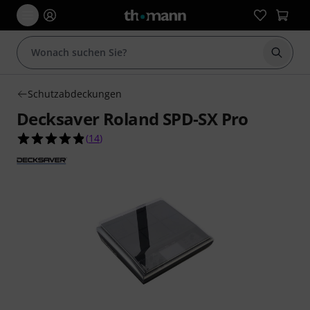
Suche 
Schutzabdeckungen
Decksaver Roland SPD-SX Pro
4.9 von 5 Sternen aus 14 Kundenbewertungen
(
14
)