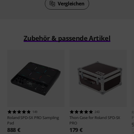
Vergleichen
Zubehör & passende Artikel
149
243
R
Roland
SPD-SX PRO Sampling
Thon
Case for Roland SPD-SX
P
Pad
PRO
888 €
179 €