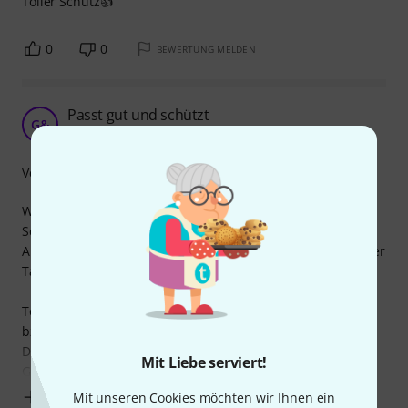
Toller Schutz👍
0
0
BEWERTUNG MELDEN
Passt gut und schützt
G&
George & the Clooneys 07.12.2025
Verarbeitung
Wie gesagt, das Teil passt wie angegossen, und bietet
Schutz gegen Staub.
Außerdem bietet es zusätzlichen Schutz beim Transport der
Tasche, gerade für die Bedienelemente.
Toll wäre, wenn man diese Haube irgendwie teilen könnte
bzw. wenn es eine kleinere Haube gäbe, die ausschließlich
Display und Bedienelemente bedeckt, sodass man nicht
Mit Liebe serviert!
Gefahr läuft durch
Mehr anzeigen
Mit unseren Cookies möchten wir Ihnen ein