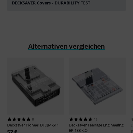
DECKSAVER Covers - DURABILITY TEST
abspielen
Alternativen vergleichen
8
15
Decksaver
Pioneer DJ DJM-S11
Decksaver
Teenage Engineering
D
EP-133 K.O
52 €