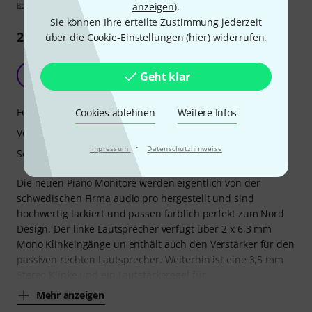
anzeigen
).
Bewertungsrichtlinien
Sie können Ihre erteilte Zustimmung jederzeit
23
Rezensionen
über die Cookie-Einstellungen (
hier
) widerrufen.
Schöne Optik
DD
Geht klar
DJ Dago 06.02.2020
Features
Cookies ablehnen
Weitere Infos
Verarbeitung
·
Impressum
Datenschutzhinweise
Sound
Die neuen Piano Monitore werden eigentlich von der
schwedischen Firma audio pro hergestellt und sind
hochwertig lackiert und passen farblich perfekt zum Nord
Design. Der linke Lautsprecher verfügt über 2 x 6,3 mm
Mono Klinkeingänge un enthält auch den Verstärker für den
passiven rechten Lautsprecher. Weiterhin ist eine 3,5 mm
Stereo Klinke und ein Lautstärkeregel für
Mehr anzeigen