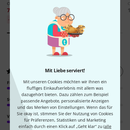
Clavia Nord
Music Stand V2
Clavia Nord
Keyboard Stand EX
C
75 €
169 €
30-Tage-Bestpreis:
-16%
89 €
36
Kundenbewertungen
Mit Liebe serviert!
Jetzt bewerten
4.7
/ 5
Mit unseren Cookies möchten wir Ihnen ein
FEATURES
fluffiges Einkaufserlebnis mit allem was
dazugehört bieten. Dazu zählen zum Beispiel
SOUND
passende Angebote, personalisierte Anzeigen
und das Merken von Einstellungen. Wenn das für
Sie okay ist, stimmen Sie der Nutzung von Cookies
VERARBEITUNG
für Präferenzen, Statistiken und Marketing
einfach durch einen Klick auf „Geht klar“ zu (
alle