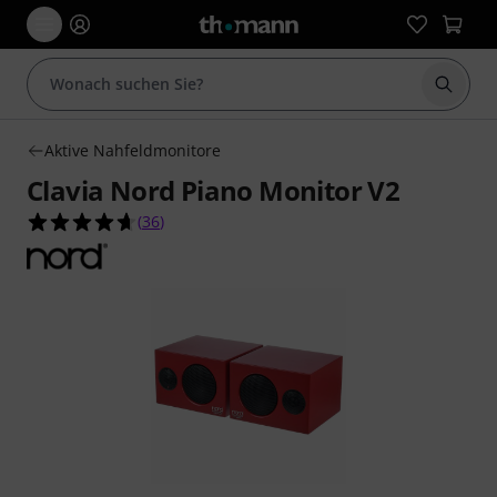
Suche 
Aktive Nahfeldmonitore
Clavia Nord Piano Monitor V2
4.7 von 5 Sternen aus 36 Kundenbewertungen
(
36
)