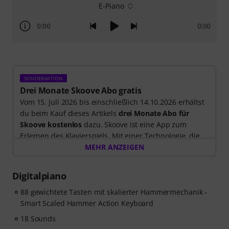
E-Piano
0:00
0:00
SONDERAKTION
Drei Monate Skoove Abo gratis
Vom 15. Juli 2026 bis einschließlich 14.10.2026 erhältst
du beim Kauf dieses Artikels
drei Monate Abo für
Skoove kostenlos
dazu. Skoove ist eine App zum
Erlernen des Klavierspiels. Mit einer Technologie, die
dir beim Spielen zuhört, und Lektionen, die von
MEHR ANZEIGEN
erfahrenen Klavierlehrer*innen erstellt wurden.
Nach dem Versand deiner Bestellung bekommst du
Digitalpiano
den Freischaltcode automatisch per E-Mail zugesendet.
Das Skoove-Abo endet nach Ablauf automatisch. Keine
88 gewichtete Tasten mit skalierter Hammermechanik -
Kreditkarte erforderlich.
Smart Scaled Hammer Action Keyboard
18 Sounds