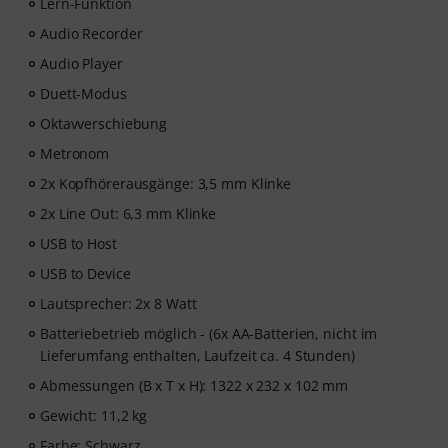
Lern-Funktion
Audio Recorder
Audio Player
Duett-Modus
Oktavverschiebung
Metronom
2x Kopfhörerausgänge: 3,5 mm Klinke
2x Line Out: 6,3 mm Klinke
USB to Host
USB to Device
Lautsprecher: 2x 8 Watt
Batteriebetrieb möglich - (6x AA-Batterien, nicht im
Lieferumfang enthalten, Laufzeit ca. 4 Stunden)
Abmessungen (B x T x H): 1322 x 232 x 102 mm
Gewicht: 11,2 kg
Farbe: Schwarz