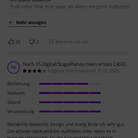
- Preis unter 700€ (hier sogar als Aktion mit gratis Fußpedal!
Danke
Mehr anzeigen
20
2
BEWERTUNG MELDEN
Nach 15 Digital/StagePianos mein erstes CASIO
EK
Edgarov Krachmaninoff 31.05.2025
Bedienung
Features
Sound
Verarbeitung
Portability (Gewicht), Design und Klang finde ich sehr gut.
Die schicke Optik wird bei Auftritten (oder wenn es in
meinem Unterrichts-Studio herumsteht) tatsächlich