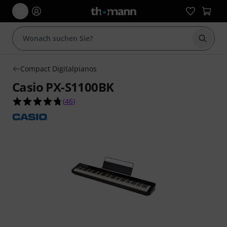
Suche 
Compact Digitalpianos
Casio PX-S1100BK
4.8 von 5 Sternen aus 46 Kundenbewertungen
(
46
)