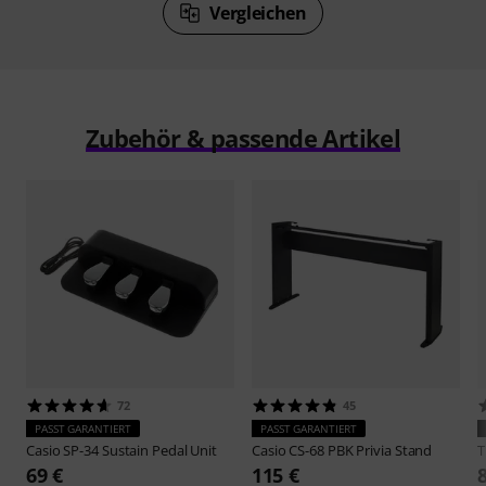
Vergleichen
Zubehör & passende Artikel
72
45
PASST GARANTIERT
PASST GARANTIERT
Casio
SP-34 Sustain Pedal Unit
Casio
CS-68 PBK Privia Stand
69 €
115 €