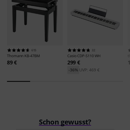
615
32
Thomann
KB-47BM
Casio
CDP-S110 WH
t
89 €
299 €
-36%
UVP: 469 €
Schon gewusst?