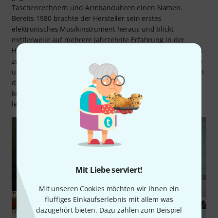
Taschenrechnern und Armbanduhren einen Namen.
Bereits 1980 brachte der Hersteller sein erstes
elektronisches Musikinstrument heraus und blickt
mittlerweile auf mehrere Jahrzehnte Erfahrung in der
Herstellung von Keyboards, Synthesizern und Digitalpianos
zurück, darunter Klassiker wie die Synthesizer der CZ-Serie
und die Digitalpianos der Celviano- und Privia-Reihen. Kern
der Unternehmensphilosophie von Casio ist es, mit
kreativen Produkten einen gesellschaftlichen Beitrag zu
leisten.
Mit Liebe serviert!
Mit unseren Cookies möchten wir Ihnen ein
fluffiges Einkaufserlebnis mit allem was
dazugehört bieten. Dazu zählen zum Beispiel