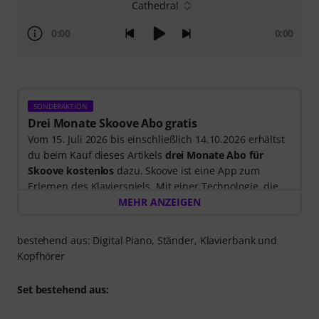
Cathedral
0:00
0:00
SONDERAKTION
Drei Monate Skoove Abo gratis
Vom 15. Juli 2026 bis einschließlich 14.10.2026 erhältst
du beim Kauf dieses Artikels
drei Monate Abo für
Skoove kostenlos
dazu. Skoove ist eine App zum
Erlernen des Klavierspiels. Mit einer Technologie, die
dir beim Spielen zuhört, und Lektionen, die von
MEHR ANZEIGEN
erfahrenen Klavierlehrer*innen erstellt wurden.
Nach dem Versand deiner Bestellung bekommst du
bestehend aus: Digital Piano, Ständer, Klavierbank und
den Freischaltcode automatisch per E-Mail zugesendet.
Kopfhörer
Das Skoove-Abo endet nach Ablauf automatisch. Keine
Kreditkarte erforderlich.
Set bestehend aus: