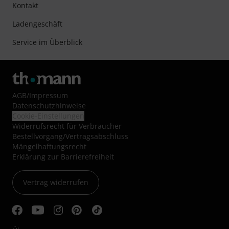
Kontakt
Ladengeschäft
Service im Überblick
AGB
/
Impressum
Datenschutzhinweise
Cookie-Einstellungen
Widerrufsrecht für Verbraucher
Bestellvorgang/Vertragsabschluss
Mängelhaftungsrecht
Erklärung zur Barrierefreiheit
Vertrag widerrufen