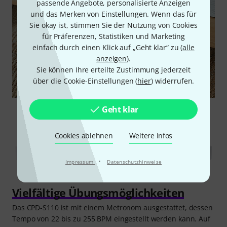
passende Angebote, personalisierte Anzeigen
und das Merken von Einstellungen. Wenn das für
Sie okay ist, stimmen Sie der Nutzung von Cookies
für Präferenzen, Statistiken und Marketing
einfach durch einen Klick auf „Geht klar“ zu (
alle
anzeigen
).
Sie können Ihre erteilte Zustimmung jederzeit
über die Cookie-Einstellungen (
hier
) widerrufen.
Geht klar
Cookies ablehnen
Weitere Infos
·
Impressum
Datenschutzhinweise
Vielfältige Übungsmöglichkeiten
Das CPD-S110 ist mit einem Metronom ausgestattet, dessen
Tempo von 22 bis zu 255 BPM eingestellt werden kann. Auf