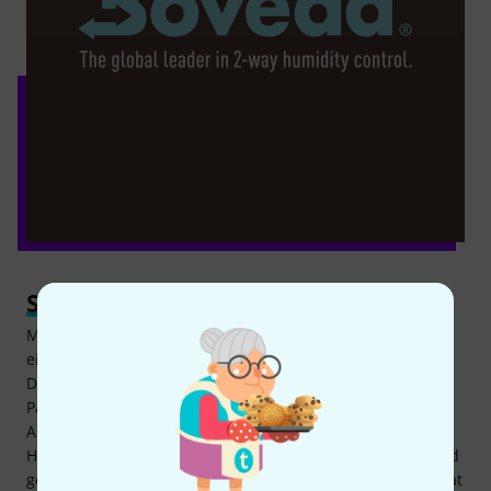
Smarte Lösung
Mit dem Boveda Starter Kit High Absorbency S findet sich
eine sehr smarte Lösung, um sein Instrument zu schützen.
Das Prinzip ist nachhaltig auf ganzer Linie, der Inhalt der
Packs ist Wasser und Speise-Salz in einer spezifischen
Aufteilung, keine brachiale Chemie oder anderer
Hokuspokus. Hiermit werden Instrumente langlebig gesund
gehalten, damit man auch dauerhaft Freude am Spielen hat