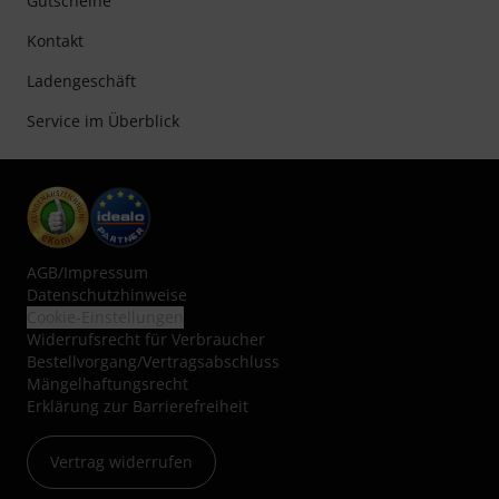
Gutscheine
Kontakt
Ladengeschäft
Service im Überblick
AGB
/
Impressum
Datenschutzhinweise
Cookie-Einstellungen
Widerrufsrecht für Verbraucher
Bestellvorgang/Vertragsabschluss
Mängelhaftungsrecht
Erklärung zur Barrierefreiheit
Vertrag widerrufen