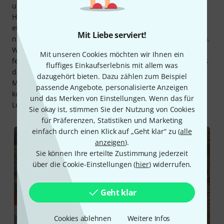
und sich die ein oder andere Reparatur sparen kann. Das
High-Absorbency-Kit richtet sich an Regionen und Orte mit
einer Luftfeuchtigkeit, welche höher als 60% ist. Bei
Mit Liebe serviert!
niedrigeren Werten sollte man das „Standard“ Pack wählen.
Was sehr wichtig ist, die Packs nicht zeitgleich mit anderen
Mit unseren Cookies möchten wir Ihnen ein
feuchtigkeitsregulierenden Produkten zu verwenden, da es
fluffiges Einkaufserlebnis mit allem was
dann zu Störungen im regulativen Prozess kommen kann.
dazugehört bieten. Dazu zählen zum Beispiel
Mit den Produkten von Boveda findet man eine simple und
passende Angebote, personalisierte Anzeigen
kostengünstige Lösung, um seine Instrumente vor
und das Merken von Einstellungen. Wenn das für
Luftfeuchtigkeit zu schützen.
Sie okay ist, stimmen Sie der Nutzung von Cookies
für Präferenzen, Statistiken und Marketing
einfach durch einen Klick auf „Geht klar“ zu (
alle
anzeigen
).
Sie können Ihre erteilte Zustimmung jederzeit
über die Cookie-Einstellungen (
hier
) widerrufen.
Geht klar
Cookies ablehnen
Weitere Infos