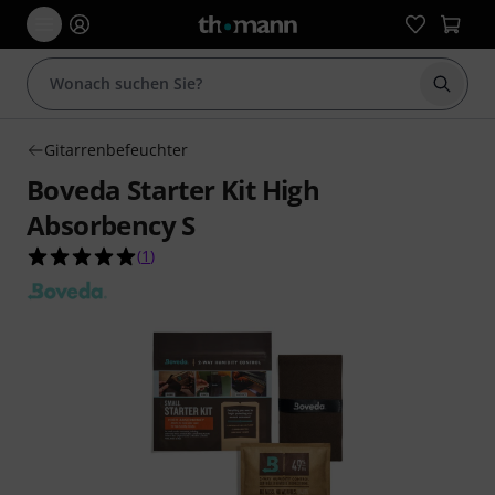
Suche 
Gitarrenbefeuchter
Boveda Starter Kit High
Absorbency S
5.0 von 5 Sternen aus 1 Kundenbewertungen
(
1
)