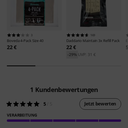
3
169
Boveda
4-Pack Size 40
Daddario
Maintain 3x Refill Pack
E
22 €
22 €
-29%
UVP: 31 €
1
Kundenbewertungen
Jetzt bewerten
5
/ 5
VERARBEITUNG