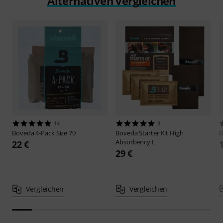
Alternativen vergleichen
14
3
Boveda
4-Pack Size 70
Boveda
Starter Kit High
B
Absorbency L
22 €
29 €
Vergleichen
Vergleichen