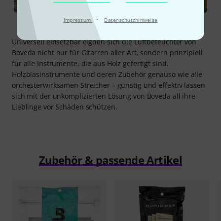
·
Impressum
Datenschutzhinweise
Universell einsetzbar eignen sich die Luftbefeuchter von
Boveda nicht nur für Gitarren aller Art, sondern prinzipiell
für alle Instrumente, die aus Holz gefertigt sind.
Holzblasinstrumente und deren Zubehör genauso wie alle
orchesterwirksamen Streicher – günstig und effektiv lassen
sich mit der unkomplizierten Lösung von Boveda all ihre
Lieblinge vor Schäden schützen.
Zubehör & passende Artikel