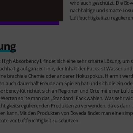
wird auch geschützt. Die Bov
nachhaltige und smarte Lösu
Luftfeuchtigkeit zu regulieren
ung
t High Absorbency L findet sich eine sehr smarte Lösung, um 
achhaltig auf ganzer Linie, der Inhalt der Packs ist Wasser und 
keine brachiale Chemie oder anderer Hokuspokus. Hiermit wer
n auch dauerhaft Freude am Spielen hat und sich die ein od
rbency-Kit richtet sich an Regionen und Orte mit einer Luftf
en Werten sollte man das „Standard“ Pack wählen. Was sehr wicht
uchtigkeitsregulierenden Produkten zu verwenden, da es dann
en kann. Mit den Produkten von Boveda findet man eine simp
te vor Luftfeuchtigkeit zu schützen.