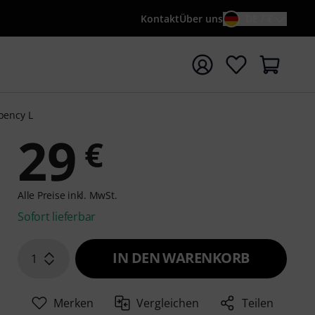
Kontakt
Über uns
DE / €
e mit Suchwort {searchTerm} starten
rbency L
29
€
Alle Preise inkl. MwSt.
Sofort lieferbar
IN DEN WARENKORB
1
Merken
Vergleichen
Teilen