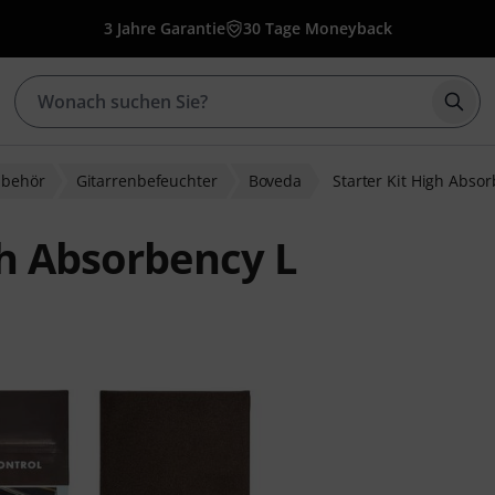
3 Jahre Garantie
30 Tage Moneyback
Such
ubehör
Gitarrenbefeuchter
Boveda
Starter Kit High Abso
gh Absorbency L
wertungen