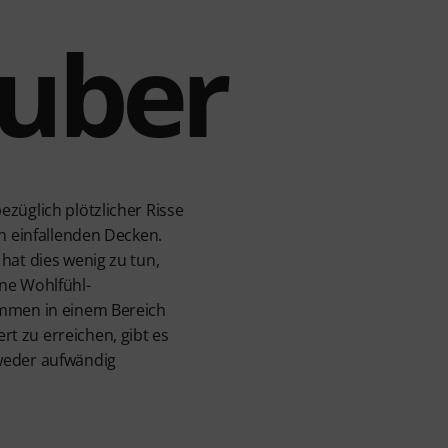
auber
züglich plötzlicher Risse
n einfallenden Decken.
hat dies wenig zu tun,
ne Wohlfühl-
ommen in einem Bereich
t zu erreichen, gibt es
 weder aufwändig