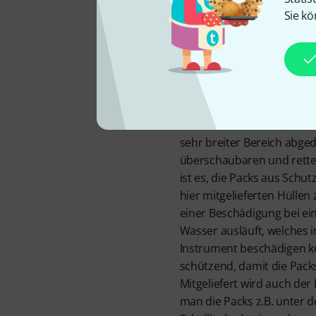
Sie kö
Retter für Ins
Das Boveda Starter Kit Hig
größere Instrumente geeign
einem Bass, einem Cello, 
Bassklarinette sowie dem 
Musikinstrumenten, einem 
sehr breiter Bereich abge
überschaubaren und rette
ist es, die Packs aus Schu
hier mitgelieferten Hüllen 
einer Beschädigung bei e
Wasser ausläuft, welches 
Instrument beschädigen kö
schützend, damit die Packs
Mitgeliefert wird auch de
man die Packs z.B. unter 