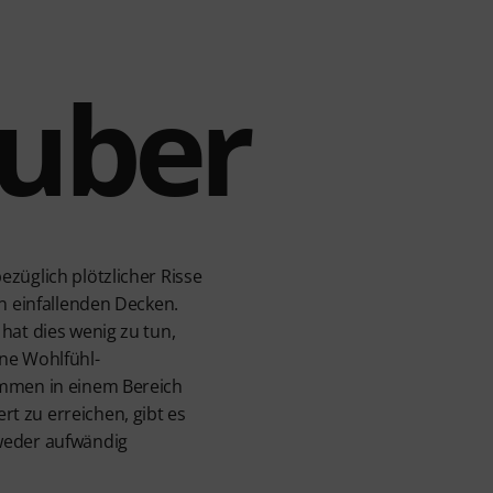
auber
züglich plötzlicher Risse
n einfallenden Decken.
hat dies wenig zu tun,
ne Wohlfühl-
ommen in einem Bereich
t zu erreichen, gibt es
 weder aufwändig