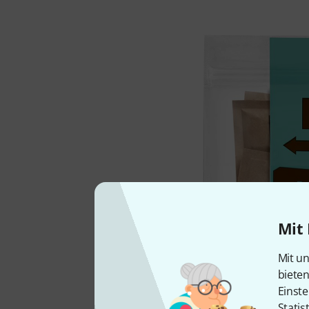
Mit 
Mit un
biete
Einste
Statis