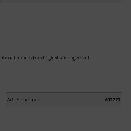
A
umente mit hohem Feuchtigkeitsmanagement
Artikelnummer
602220