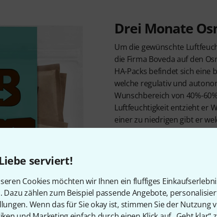
Drei Monate O
Um die gewünschte Luftfeucht
die Firma Boveda auf den Os
HA-Packs befindet sich eine 
welche regulativ und autonom
Wunschbereich von 40%-60% h
Luftfeuchtigkeit entzieht er W
einer zu niedrigen gibt er we
simple Anwendung ermöglich
Lösung für Instrumente. Einf
Instrumenten-Koffer, an einer
Liebe serviert!
Druck abbekommt, und die I
Pack für drei Monate sicher 
seren Cookies möchten wir Ihnen ein fluffiges Einkaufserlebn
Egal, welche Witterung, ob t
n. Dazu zählen zum Beispiel passende Angebote, personalisie
heiße Sommer, die Instrume
llungen. Wenn das für Sie okay ist, stimmen Sie der Nutzung 
tiken und Marketing einfach durch einen Klick auf „Geht klar“ z
gelagert.