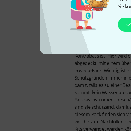
Sie kö
Retter für Ins
Das Boveda 4-Pack Size 40 
Holz geeignet, egal ob es 
Kontrabass ist. Hier wird e
abgedeckt, mit einem übe
Boveda-Pack. Wichtig ist es
Schutzgründen immer in e
damit, falls es zu einer B
kommt, kein Wasser auslä
Fall das Instrument besch
sind sie schützend, damit s
diesem Pack finden sich v
welche zum Nachfüllen ber
Kits verwendet werden kö