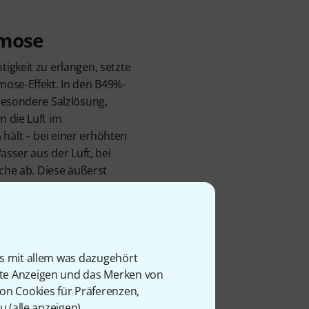
smose
igkeit zu erlangen, setzte
mose-Effekt. In den B49%-
besondere Salzlösung,
 die Luft im
ält – bei einer erhöhten
asser aus der Luft, bei
lche ab. Diese äußerst
t eine unkomplizierte
ach ein Boveda-Pack in den
 Stelle, wo es keinen
nstrumente sind mit jedem
– danach einfach wechseln!
is mit allem was dazugehört
rockene Heizungsluft oder
rte Anzeigen und das Merken von
nte werden damit konstant
von Cookies für Präferenzen,
u (
alle anzeigen
).