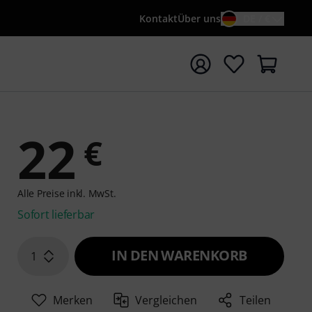
Kontakt
Über uns
DE / €
e mit Suchwort {searchTerm} starten
22
€
Alle Preise inkl. MwSt.
Sofort lieferbar
IN DEN WARENKORB
1
Merken
Vergleichen
Teilen