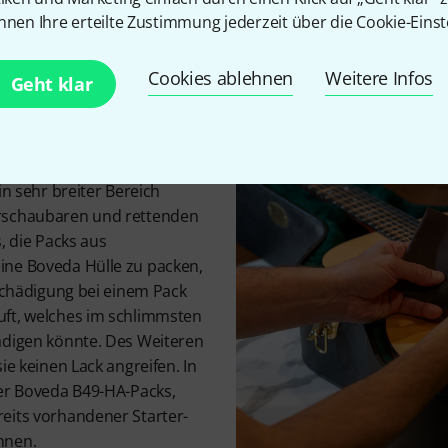
nnen Ihre erteilte Zustimmung jederzeit über die Cookie-Einst
Cookies ablehnen
Weitere Infos
Geht klar
trumente
ist für alle Instrumente aus
nun eine Ukulele oder ein
in sehr breiter Bereich
rschaubaren und rettenden
, die Packs aus
ine Boveda Hülle zu packen,
eschädigung bei einem Pack
uft, welches im schlimmsten
ädigen könnte. Des Weiteren
ie keinen Lack angreifen. In
ier Boveda B49-HA-Packs,
eits vorhandener Starter-
nnen.