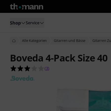
Shop
Service
Alle Kategorien
Gitarren und Bässe
Gitarren Z
Boveda 4-Pack Size 40
3.0 von 5 Sternen aus 3 Kundenbe
(
3
)