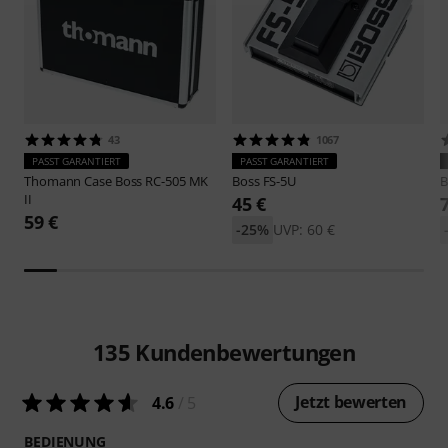
43
1067
PASST GARANTIERT
PASST GARANTIERT
Thomann
Case Boss RC-505 MK
Boss
FS-5U
B
II
45 €
59 €
-25%
UVP: 60 €
135
Kundenbewertungen
Jetzt bewerten
4.6
/ 5
BEDIENUNG