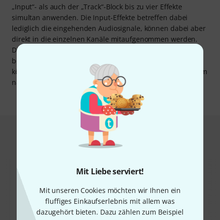
„Input“- als auch der „Track“-Block bis zu vier Effekte
simultan anwenden. Die Input-Effekte betreffen dabei
lediglich die eingehenden Audiosignale, können dabei aber
direkt in die einzelnen Kanäle mitaufgenommen werden.
Die Master-Effekte betreffen dabei wiederum lediglich die
bereits aufgenommenen Loops der einzelnen Kanäle und
können so zum Beispiel für Übergänge von einem Loop zum
nächsten genutzt werden.
Das kauften Kunden, die sich dieses
Produkt angesehen haben
Mit Liebe serviert!
Mit unseren Cookies möchten wir Ihnen ein
fluffiges Einkaufserlebnis mit allem was
dazugehört bieten. Dazu zählen zum Beispiel