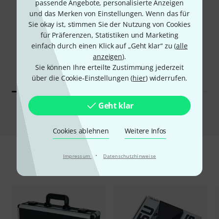
passende Angebote, personalisierte Anzeigen
72%
und das Merken von Einstellungen. Wenn das für
5%
Sie okay ist, stimmen Sie der Nutzung von Cookies
für Präferenzen, Statistiken und Marketing
KAUFTEN
KAUFTEN
einfach durch einen Klick auf „Geht klar“ zu (
alle
TC-Helicon VoiceLive 3
GENAU DIESES PRODUKT
anzeigen
).
Extreme
499 €
Sie können Ihre erteilte Zustimmung jederzeit
498 €
über die Cookie-Einstellungen (
hier
) widerrufen.
Geht klar
Vergleichen
Cookies ablehnen
Weitere Infos
·
Impressum
Datenschutzhinweise
Zubehör & passende Artikel