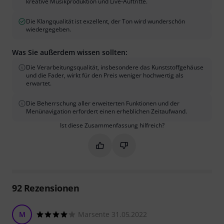
kreative Musikproduktion und Live-Auftritte.
Die Klangqualität ist exzellent, der Ton wird wunderschön
wiedergegeben.
Was Sie außerdem wissen sollten:
Die Verarbeitungsqualität, insbesondere das Kunststoffgehäuse
und die Fader, wirkt für den Preis weniger hochwertig als
erwartet.
Die Beherrschung aller erweiterten Funktionen und der
Menünavigation erfordert einen erheblichen Zeitaufwand.
Ist diese Zusammenfassung hilfreich?
Markieren Sie diese Zusammenfassung
Markieren Sie diese Zusammen
92
Rezensionen
M
Marsente 31.05.2022