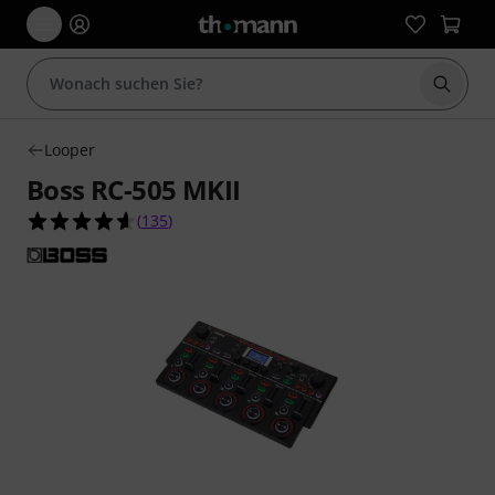
Suche 
Looper
Boss RC-505 MKII
4.6 von 5 Sternen aus 135 Kundenbewertungen
(
135
)