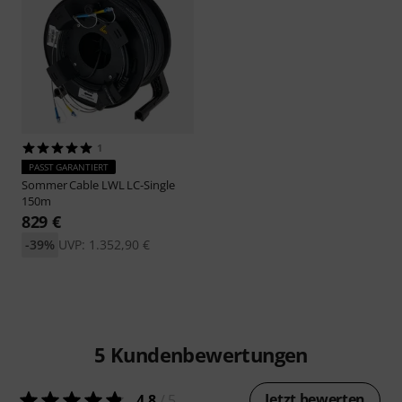
1
PASST GARANTIERT
Sommer Cable
LWL LC-Single
150m
829 €
-39%
UVP: 1.352,90 €
5
Kundenbewertungen
Jetzt bewerten
4.8
/ 5