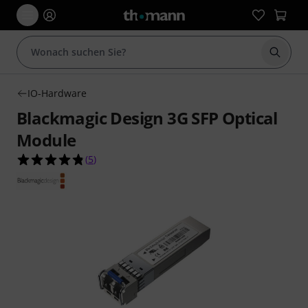
Suche 
IO-Hardware
Blackmagic Design 3G SFP Optical
Module
4.8 von 5 Sternen aus 5 Kundenbewertungen
(
5
)