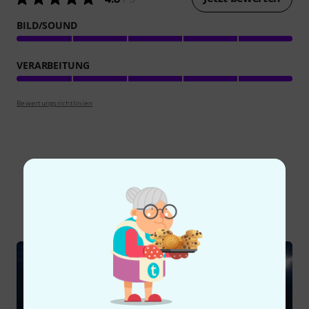
BILD/SOUND
VERARBEITUNG
Bewertungsrichtlinien
Schon gewusst?
Alle
Ratgeber