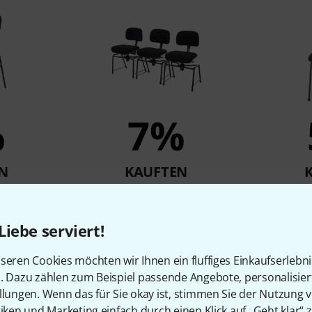
%
7%
N
KAUFTEN
tra Chair
Bergerault B2002 3pc.
Roadwor
1.548 €
Liebe serviert!
seren Cookies möchten wir Ihnen ein fluffiges Einkaufserlebn
Vergleichen
n. Dazu zählen zum Beispiel passende Angebote, personalisie
llungen. Wenn das für Sie okay ist, stimmen Sie der Nutzung 
tiken und Marketing einfach durch einen Klick auf „Geht klar“ z