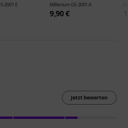
S-2001 E
Millenium
GS-2001 A
H
9,90 €
1
Jetzt bewerten