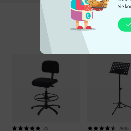
Sie kö
25
7926