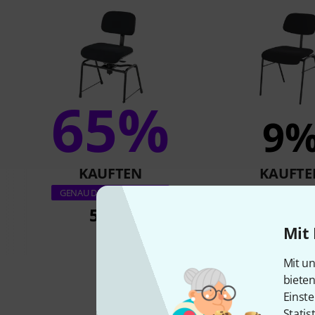
65%
9
KAUFTEN
KAUFTE
K&M 13430 Orches
GENAU DIESES PRODUKT
519 €
219 €
Mit 
Mit un
biete
Einste
Statis