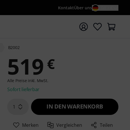
Kontakt
Über uns
DE / €
e mit Suchwort {searchTerm} starten
B2002
519
€
Alle Preise inkl. MwSt.
Sofort lieferbar
IN DEN WARENKORB
1
Merken
Vergleichen
Teilen