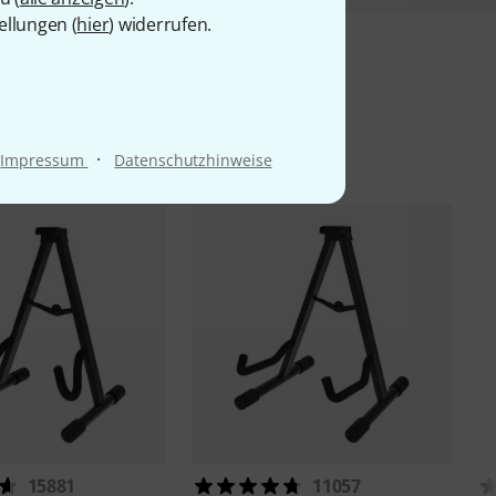
ellungen (
hier
) widerrufen.
l
·
Impressum
Datenschutzhinweise
15881
11057