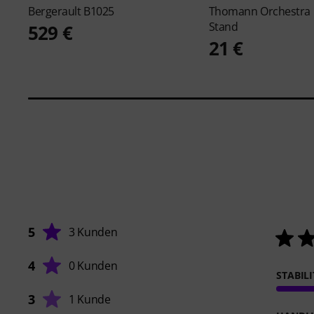
Bergerault
B1025
Thomann
Orchestra
Stand
529 €
21 €
5
3 Kunden
4
0 Kunden
STABIL
3
1 Kunde