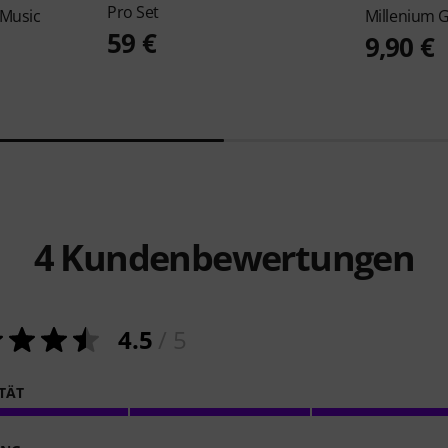
Pro Set
 Music
Millenium
G
59 €
9,90 €
4
Kundenbewertungen
4.5
/ 5
ITÄT