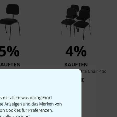
5%
4%
KAUFTEN
KAUFTEN
x Orchestra Chair
Roadworx Orchestra Chair 4pc
89 €
298 €
is mit allem was dazugehört
rte Anzeigen und das Merken von
von Cookies für Präferenzen,
u (
alle anzeigen
).