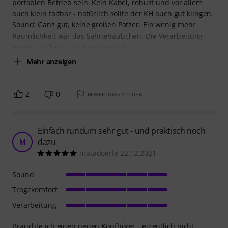
portablen Betrieb sein. Kein Kabel, robust und vor allem
auch klein faltbar - natürlich sollte der KH auch gut klingen.
Sound: Ganz gut, keine großen Patzer. Ein wenig mehr
Räumlichkeit wär das Sahnehäubchen. Die Verarbeitung
wieder großartig, sitzt perfekt auf
Mehr anzeigen
2
0
BEWERTUNG MELDEN
Einfach rundum sehr gut - und praktisch noch
dazu
M
matadoerle 22.12.2021
Sound
Tragekomfort
Verarbeitung
Brauchte ich einen neuen Kopfhörer - eigentlich nicht.