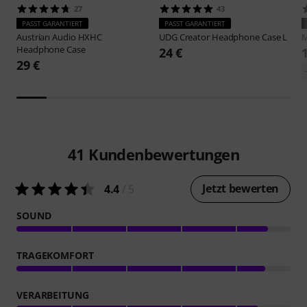
27
43
PASST GARANTIERT
PASST GARANTIERT
Austrian Audio
HXHC
UDG
Creator Headphone Case L
Headphone Case
24 €
29 €
41
Kundenbewertungen
Jetzt bewerten
4.4
/ 5
SOUND
TRAGEKOMFORT
VERARBEITUNG