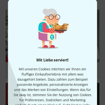
YOUTUBE
Mit Liebe serviert!
Austrian Audio Hi-X15 & Hi-X25BT im Test -
Mit unseren Cookies möchten wir Ihnen ein
Preis-/Leistungsknaller und dazu sehr guter Klang
fluffiges Einkaufserlebnis mit allem was
dazugehört bieten. Dazu zählen zum Beispiel
abspielen
passende Angebote, personalisierte Anzeigen
und das Merken von Einstellungen. Wenn das für
Sie okay ist, stimmen Sie der Nutzung von Cookies
für Präferenzen, Statistiken und Marketing