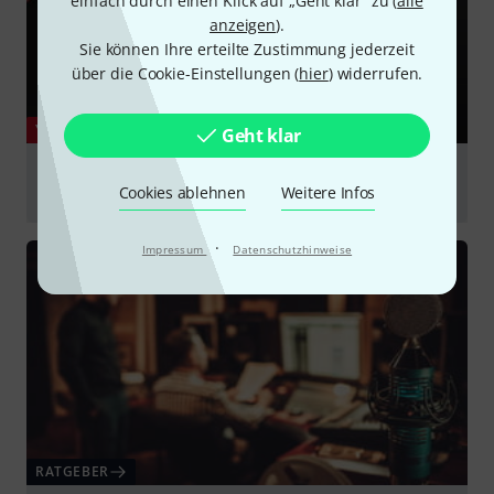
einfach durch einen Klick auf „Geht klar“ zu (
alle
anzeigen
).
Sie können Ihre erteilte Zustimmung jederzeit
über die Cookie-Einstellungen (
hier
) widerrufen.
YOUTUBE
Geht klar
Austrian Audio Hi-X25BT Professional Wireless
Cookies ablehnen
Weitere Infos
Bluetooth® Over-Ear Headphones
abspielen
·
Impressum
Datenschutzhinweise
RATGEBER