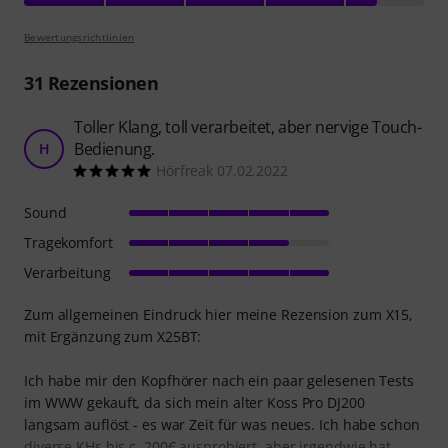
Bewertungsrichtlinien
31
Rezensionen
Toller Klang, toll verarbeitet, aber nervige Touch-
Bedienung.
H
Hörfreak 07.02.2022
Sound
Tragekomfort
Verarbeitung
Zum allgemeinen Eindruck hier meine Rezension zum X15,
mit Ergänzung zum X25BT:
Ich habe mir den Kopfhörer nach ein paar gelesenen Tests
im WWW gekauft, da sich mein alter Koss Pro DJ200
langsam auflöst - es war Zeit für was neues. Ich habe schon
diverse KHs bis c. 200€ ausprobiert, aber irgendwie hat