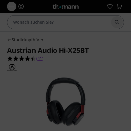
Suche 
Studiokopfhörer
Austrian Audio Hi-X25BT
4.4 von 5 Sternen aus 41 Kundenbewertungen
(
41
)