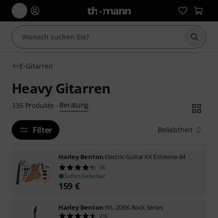
Suche 
E-Gitarren
Heavy Gitarren
Beratung
335
Produkte
·
Filter
Beliebtheit
Harley Benton
Electric Guitar Kit Extreme-84
56
Sofort lieferbar
159
€
Harley Benton
WL-20BK Rock Series
316