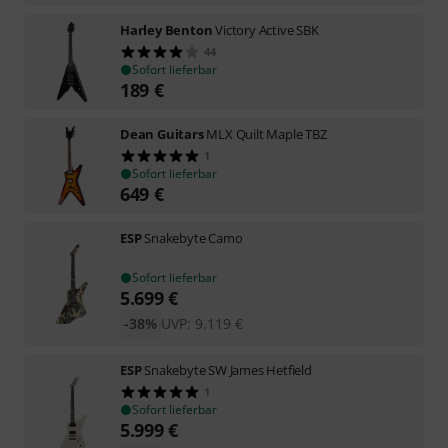
Harley Benton
Victory Active SBK
44
Sofort lieferbar
189
€
Dean Guitars
MLX Quilt Maple TBZ
1
Sofort lieferbar
649
€
ESP
Snakebyte Camo
Sofort lieferbar
5.699
€
-38%
UVP:
9.119
€
ESP
Snakebyte SW James Hetfield
1
Sofort lieferbar
5.999
€