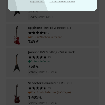
·
Impressum
Datenschutzhinweise
34
In 1–2 Wochen lieferbar
317
€
-24%
UVP:
419
€
Epiphone
Firebird Wine Red LH
2
In 3–4 Wochen lieferbar
749
€
Jackson
KVXMG King V Satin Black
23
Sofort lieferbar
758
€
-26%
UVP:
1.029
€
Schecter
Hellraiser C1 FR S BCH
33
Kurzfristig lieferbar (2–5 Tage)
1.499
€
-11%
UVP:
1.679
€