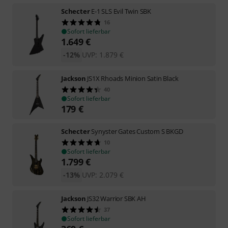
Schecter
E-1 SLS Evil Twin SBK
16
Sofort lieferbar
1.649
€
-12%
UVP:
1.879
€
Jackson
JS1X Rhoads Minion Satin Black
40
Sofort lieferbar
179
€
Schecter
Synyster Gates Custom S BKGD
10
Sofort lieferbar
1.799
€
-13%
UVP:
2.079
€
Jackson
JS32 Warrior SBK AH
37
Sofort lieferbar