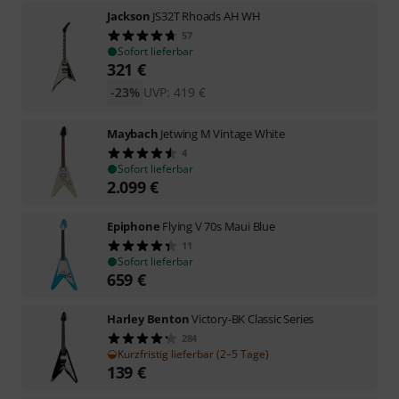
Jackson
JS32T Rhoads AH WH
57
Sofort lieferbar
321
€
-23%
UVP:
419
€
Maybach
Jetwing M Vintage White
4
Sofort lieferbar
2.099
€
Epiphone
Flying V 70s Maui Blue
11
Sofort lieferbar
659
€
Harley Benton
Victory-BK Classic Series
284
Kurzfristig lieferbar (2–5 Tage)
139
€