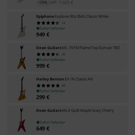
-15%
UVP:
7.025
€
Epiphone
Explorer 80s EMG Classic White
14
Sofort lieferbar
949
€
Dean Guitars
ML 79 Fld Flame Top Duncan TBZ
30
Sofort lieferbar
999
€
Harley Benton
EX-76 Classic AN
68
Sofort lieferbar
299
€
Dean Guitars
MLX Quilt Maple Scary Cherry
Sofort lieferbar
649
€