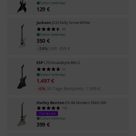
Sofort lieferbar
129
€
Jackson
JS32 Kelly Snow White
45
Sofort lieferbar
350
€
-24%
UVP:
459
€
ESP
LTD Snakebyte BKLS
21
Sofort lieferbar
1.497
€
-6%
30-Tage-Bestpreis
:
1.599
€
Harley Benton
EX-84 Modern EMG VW
173
TOP-SELLER
Sofort lieferbar
399
€