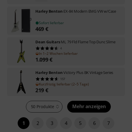
Harley Benton
EX-84 Modern EMG VW w/Case
Sofort lieferbar
469
€
Dean Guitars
ML 79 Fld Flame Top Dunc Slime
4
In 1–2 Wochen lieferbar
1.099
€
Harley Benton
Victory Plus BK Vintage Series
157
Kurzfristig lieferbar (2–5 Tage)
219
€
Mehr anzeigen
50 Produkte
1
2
3
4
5
6
7