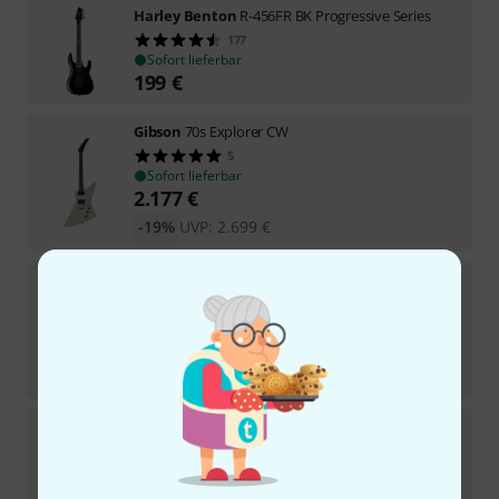
Harley Benton
R-456FR BK Progressive Series
177
Sofort lieferbar
199
€
Gibson
70s Explorer CW
5
Sofort lieferbar
2.177
€
-19%
UVP:
2.699
€
Schecter
Keith Merrow KM-6 MK-III EX
Sofort lieferbar
1.849
€
-14%
UVP:
2.159
€
Jackson
RRX24 Black with Yellow Bevels
39
Sofort lieferbar
799
€