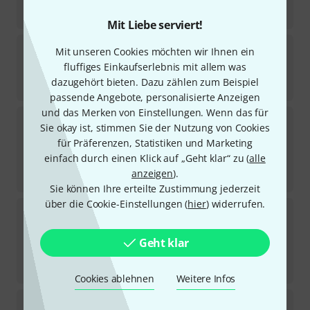
-22%
UVP:
1.029
€
Mit Liebe serviert!
Gibson
Custom 1971 Medallion V Re MC
Mit unseren Cookies möchten wir Ihnen ein
fluffiges Einkaufserlebnis mit allem was
Lieferbar in mehreren Monaten
dazugehört bieten. Dazu zählen zum Beispiel
4.899
€
passende Angebote, personalisierte Anzeigen
und das Merken von Einstellungen. Wenn das für
ESP
James Hetfield Vulture OW
Sie okay ist, stimmen Sie der Nutzung von Cookies
für Präferenzen, Statistiken und Marketing
Sofort lieferbar
4.298
€
einfach durch einen Klick auf „Geht klar“ zu (
alle
anzeigen
).
-36%
UVP:
6.699
€
Sie können Ihre erteilte Zustimmung jederzeit
über die Cookie-Einstellungen (
hier
) widerrufen.
Solar Guitars
SBR1.6VC+ Vacillator Gloss
2
Sofort lieferbar
Geht klar
999
€
-29%
UVP:
1.410,59
€
Cookies ablehnen
Weitere Infos
Jackson
JS32T Rhoads AH SBK