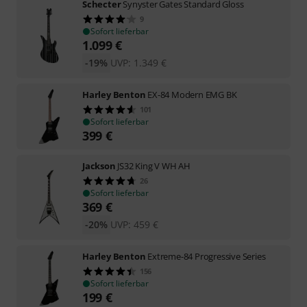
Schecter
Synyster Gates Standard Gloss
9
Sofort lieferbar
1.099
€
-19%
UVP:
1.349
€
Harley Benton
EX-84 Modern EMG BK
101
Sofort lieferbar
399
€
Jackson
JS32 King V WH AH
26
Sofort lieferbar
369
€
-20%
UVP:
459
€
Harley Benton
Extreme-84 Progressive Series
156
Sofort lieferbar
199
€