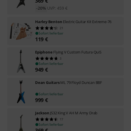
369
€
-20%
UVP:
459
€
Harley Benton
Electric Guitar Kit Extreme-76
21
Sofort lieferbar
119
€
Epiphone
Flying V Custom Futura QuiS
3
Sofort lieferbar
949
€
Dean Guitars
ML 79 Floyd Duncan BBF
Sofort lieferbar
999
€
Jackson
JS32 King V AH M Army Drab
17
Sofort lieferbar
369
€