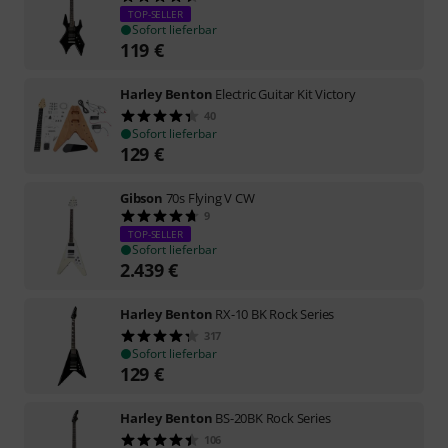
TOP-SELLER
Sofort lieferbar
119
€
Harley Benton
Electric Guitar Kit Victory
40
Sofort lieferbar
129
€
Gibson
70s Flying V CW
9
TOP-SELLER
Sofort lieferbar
2.439
€
Harley Benton
RX-10 BK Rock Series
317
Sofort lieferbar
129
€
Harley Benton
BS-20BK Rock Series
106