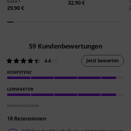
Guitar 1
G
32,90 €
29,90 €
59
Kundenbewertungen
Jetzt bewerten
4.4
/ 5
KOMPETENZ
LERNFAKTOR
Bewertungsrichtlinien
18
Rezensionen