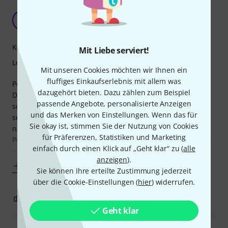
Das Lehrbuch vom Profi
H
Hänschen 30.10.2009
Kompetenz
Mit Liebe serviert!
Lernfaktor
Mit unseren Cookies möchten wir Ihnen ein
fluffiges Einkaufserlebnis mit allem was
Peter fischer ist bei Gitarristen wahrlich kein Unbekannter.
dazugehört bieten. Dazu zählen zum Beispiel
Doch viele Workshops und viele Lehrbücher konnte er
passende Angebote, personalisierte Anzeigen
schon so manchen Gitarristen helfen, seine Technik und
und das Merken von Einstellungen. Wenn das für
seinen Style zu verbessern. Mit diesem Buch geht es in die
Sie okay ist, stimmen Sie der Nutzung von Cookies
nächste Runde. Sowohl grundlegende Kenntnisse wie
für Präferenzen, Statistiken und Marketing
Pentatonik, Dur, Moll und Kirchentonleitern werden erklärt
einfach durch einen Klick auf „Geht klar“ zu (
alle
und mit zahlreichen Übungen
anzeigen
).
Mehr anzeigen
Sie können Ihre erteilte Zustimmung jederzeit
über die Cookie-Einstellungen (
hier
) widerrufen.
1
0
BEWERTUNG MELDEN
Geht klar