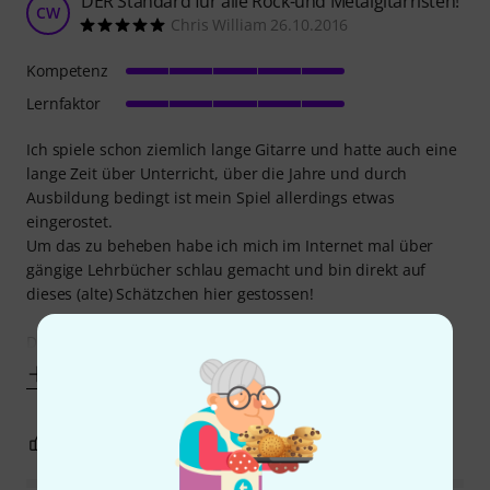
DER Standard für alle Rock-und Metalgitarristen!
CW
Chris William 26.10.2016
Kompetenz
Lernfaktor
Ich spiele schon ziemlich lange Gitarre und hatte auch eine
lange Zeit über Unterricht, über die Jahre und durch
Ausbildung bedingt ist mein Spiel allerdings etwas
eingerostet.
Um das zu beheben habe ich mich im Internet mal über
gängige Lehrbücher schlau gemacht und bin direkt auf
dieses (alte) Schätzchen hier gestossen!
Das Buch kenne ich noch sehr
Mehr anzeigen
0
0
BEWERTUNG MELDEN