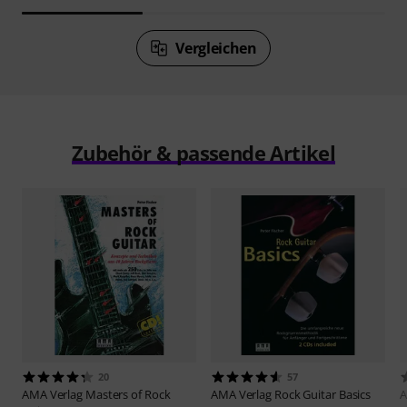
Vergleichen
Zubehör & passende Artikel
20
57
AMA Verlag
Masters of Rock
AMA Verlag
Rock Guitar Basics
A