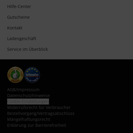
Hilfe-Center
Gutscheine
Kontakt
Ladengeschäft
Service im Überblick
AGB
/
Impressum
Datenschutzhinweise
Cookie-Einstellungen
Widerrufsrecht für Verbraucher
Bestellvorgang/Vertragsabschluss
Mängelhaftungsrecht
Erklärung zur Barrierefreiheit