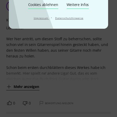
auf die Ohren gibt es...
Cookies ablehnen
Weitere Infos
B
bluesnote 01.11.2009
·
Impressum
Datenschutzhinweise
Kompetenz
Lernfaktor
Wer hier antritt, um diesen Stoff zu beherrschen, sollte
schon viel in sein Gitarrenspiel hinein gesteckt haben, und
den festen Willen haben, aus seiner Gitarre noch mehr
heraus zu holen.
Schon beim ersten durchblättern dieses Werkes habe ich
bemerkt. Hier spielt ne’ andere Liga! Gut, das es vom
gleichen Autor das Buch Rock Guitar Basics gibt. Rock
Mehr anzeigen
0
0
BEWERTUNG MELDEN