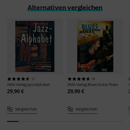
Alternativen vergleichen
15
20
AMA Verlag
Jazz-Alphabet
AMA Verlag
Blues Guitar Rules
A
29,90 €
29,90 €
Vergleichen
Vergleichen