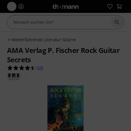
Suche 
Weiterführende Literatur Gitarre
AMA Verlag P. Fischer Rock Guitar
Secrets
4.4 von 5 Sternen aus 59 Kundenbewertungen
(
59
)