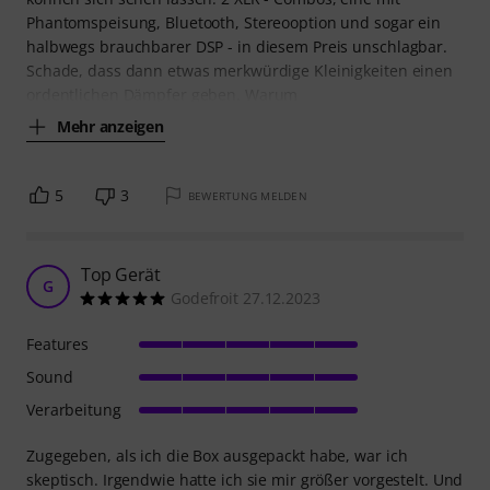
Phantomspeisung, Bluetooth, Stereooption und sogar ein
halbwegs brauchbarer DSP - in diesem Preis unschlagbar.
Schade, dass dann etwas merkwürdige Kleinigkeiten einen
ordentlichen Dämpfer geben. Warum
Mehr anzeigen
5
3
BEWERTUNG MELDEN
Top Gerät
G
Godefroit 27.12.2023
Features
Sound
Verarbeitung
Zugegeben, als ich die Box ausgepackt habe, war ich
skeptisch. Irgendwie hatte ich sie mir größer vorgestelt. Und