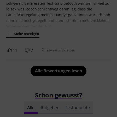
schwerer. Beim ersten Test via bluetooth war sie mir viel zu
leise - was jedoch schlichtweg daran lag, dass die
Lautstärkeregelung meines Handys ganz unten war. Ich hab
dann mal hochgeregelt und dann ist mir in meinem kleinen
Wohnzimmer fast der Hut
Mehr anzeigen
11
7
BEWERTUNG MELDEN
Alle Bewertungen lesen
Schon gewusst?
Alle
Ratgeber
Testberichte