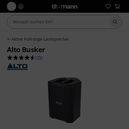
Suche 
Aktive Fullrange Lautsprecher
Alto Busker
4.5 von 5 Sternen aus 79 Kundenbewertungen
(
79
)