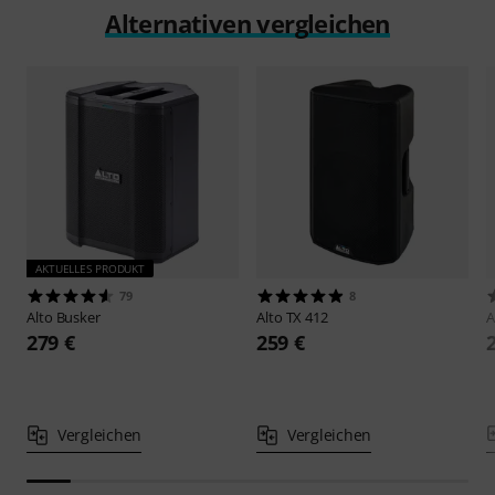
Alternativen vergleichen
AKTUELLES PRODUKT
79
8
Alto
Busker
Alto
TX 412
A
279 €
259 €
Vergleichen
Vergleichen