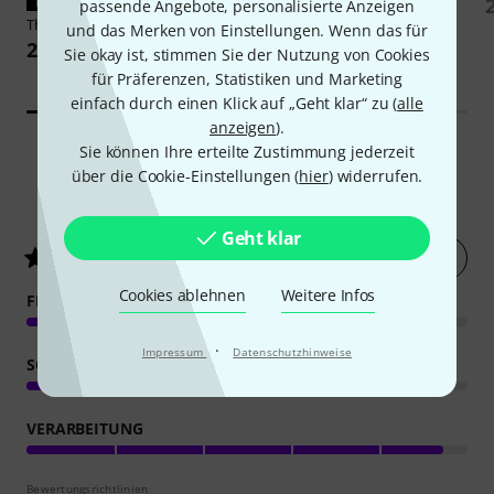
PASST GARANTIERT
PASST GARANTIERT
passende Angebote, personalisierte Anzeigen
Thomann
Cover Busker
Flyht Pro
Gorilla Soft Case
und das Merken von Einstellungen. Wenn das für
GAC115
22 €
Sie okay ist, stimmen Sie der Nutzung von Cookies
19,50 €
für Präferenzen, Statistiken und Marketing
einfach durch einen Klick auf „Geht klar“ zu (
alle
anzeigen
).
Sie können Ihre erteilte Zustimmung jederzeit
über die Cookie-Einstellungen (
hier
) widerrufen.
79
Kundenbewertungen
Geht klar
Jetzt bewerten
4.5
/ 5
Cookies ablehnen
Weitere Infos
FEATURES
·
Impressum
Datenschutzhinweise
SOUND
VERARBEITUNG
Bewertungsrichtlinien