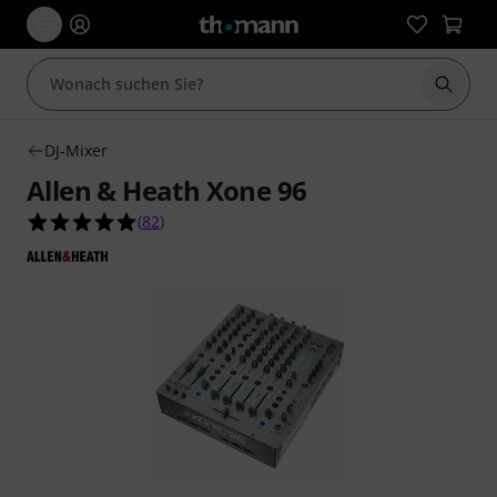
Suche 
DJ-Mixer
Allen & Heath Xone 96
4.9 von 5 Sternen aus 82 Kundenbewertungen
(
82
)