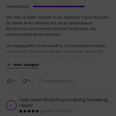
Verarbeitung
Der Allen & Heath Xone:96 ist ein absoluter Traum für jeden
DJ. Dieser Mixer definiert mit seiner Spitzenklasse-
Performance und beeindruckenden Funktionen, was
professionelles Mixen bedeutet.
Die Klangqualität ist einwandfrei, mit kristallklaren Höhen
und soliden, druckvollen Bässen. Die analoge Wärme ist
einfach unvergleichlich und gibt den Tracks eine
Mehr anzeigen
0
0
BEWERTUNG MELDEN
Geiler Mixer! Wirklich top! Langlebig, hochwertig,
robust!
J
Jan4827 22.09.2025