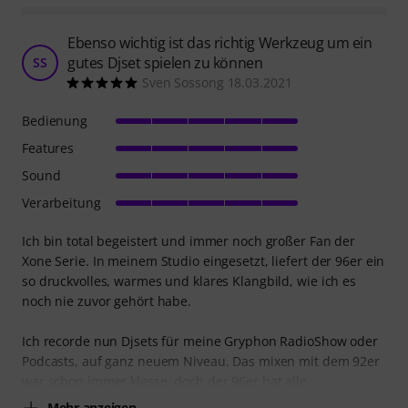
Ebenso wichtig ist das richtig Werkzeug um ein
gutes Djset spielen zu können
SS
Sven Sossong 18.03.2021
Bedienung
Features
Sound
Verarbeitung
Ich bin total begeistert und immer noch großer Fan der
Xone Serie. In meinem Studio eingesetzt, liefert der 96er ein
so druckvolles, warmes und klares Klangbild, wie ich es
noch nie zuvor gehört habe.
Ich recorde nun Djsets für meine Gryphon RadioShow oder
Podcasts, auf ganz neuem Niveau. Das mixen mit dem 92er
war schon immer klasse, doch der 96er hat alle
Mehr anzeigen