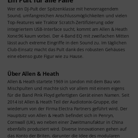
Wer ein DJ-Pult der Spitzenklasse mit hervorragendem
Sound, umfangreichen Anschlussmöglichkeiten und vielen
Top-Features wie Traktor Scratch-Zertifizierung oder
integriertem USB-Interface sucht, kommt am Allen & Heath
Xone:96 kaum vorbei. Der 4-Band EQ mit zweifachen Mitten
lässt auch extreme Eingriffe in den Sound zu. Im täglichen
Club-Einsatz macht das Pult dank des robusten Gehäuses
eine ebenso gute Figur wie zu Hause.
Über Allen & Heath
Allen & Heath startete 1969 in London mit dem Bau von
Mischpulten und machte sich vor allem mit einem eigens
für die Band Pink Floyd gefertigten Gerät einen Namen. Seit
2014 ist Allen & Heath Teil der Audiotonix-Gruppe, die
wiederum von der Firma Electra Partners geführt wird. Der
Hauptsitz von Allen & Heath befindet sich in Penryn,
Cornwall (UK), wo neben einer Zweitmanufaktur in China
ebenfalls produziert wird. Diverse Innovationen gehen auf
das Konto der Briten, darunter die Idee des modularen