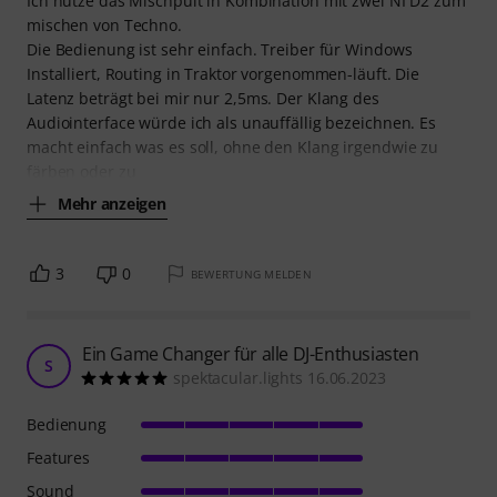
Ich nutze das Mischpult in Kombination mit zwei NI D2 zum
mischen von Techno.
Die Bedienung ist sehr einfach. Treiber für Windows
Installiert, Routing in Traktor vorgenommen-läuft. Die
Latenz beträgt bei mir nur 2,5ms. Der Klang des
Audiointerface würde ich als unauffällig bezeichnen. Es
macht einfach was es soll, ohne den Klang irgendwie zu
färben oder zu
Mehr anzeigen
3
0
BEWERTUNG MELDEN
Ein Game Changer für alle DJ-Enthusiasten
S
spektacular.lights 16.06.2023
Bedienung
Features
Sound