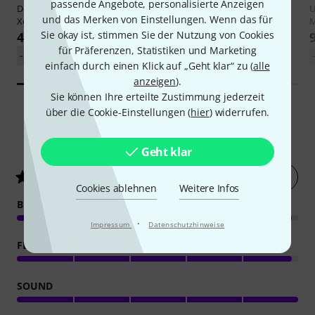
passende Angebote, personalisierte Anzeigen
Decksaver
Allen & Heath
Thon
Mixer Case Allen&Heath
und das Merken von Einstellungen. Wenn das für
Xone:96
Xone:96
Sie okay ist, stimmen Sie der Nutzung von Cookies
49 €
159 €
für Präferenzen, Statistiken und Marketing
-30%
UVP: 70,21 €
einfach durch einen Klick auf „Geht klar“ zu (
alle
anzeigen
).
Sie können Ihre erteilte Zustimmung jederzeit
über die Cookie-Einstellungen (
hier
) widerrufen.
82
Kundenbewertungen
Geht klar
Jetzt bewerten
4.9
/ 5
Cookies ablehnen
Weitere Infos
BEDIENUNG
·
Impressum
Datenschutzhinweise
FEATURES
SOUND