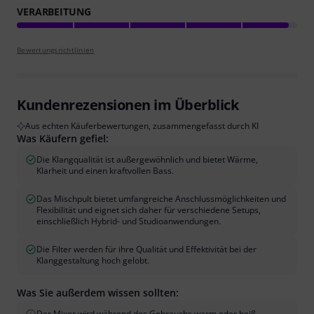
VERARBEITUNG
Bewertungsrichtlinien
Kundenrezensionen im Überblick
Aus echten Käuferbewertungen, zusammengefasst durch KI
Was Käufern gefiel:
Die Klangqualität ist außergewöhnlich und bietet Wärme,
Klarheit und einen kraftvollen Bass.
Das Mischpult bietet umfangreiche Anschlussmöglichkeiten und
Flexibilität und eignet sich daher für verschiedene Setups,
einschließlich Hybrid- und Studioanwendungen.
Die Filter werden für ihre Qualität und Effektivität bei der
Klanggestaltung hoch gelobt.
Was Sie außerdem wissen sollten:
Der Mixer wird während des Gebrauchs warm oder heiß.