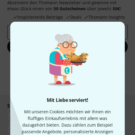
Abonniere den Thomann Newsletter und gewinne mit
etwas Glück einen von
50 Gutscheinen
über jeweils
50€
!
Inspirierende Beiträge
Deals
Thomann Insights
E-Mail-Adresse
*
Jetzt anmelden
Mit Klick auf „Jetzt anmelden“ stimmen Sie dem Erhalt von E-Mail-
Werbung und einer Messung des E-Mail-Nutzungsverhaltens zu. Die
Abmeldung ist jederzeit möglich. Weitere Informationen finden Sie in
unseren
Datenschutzhinweisen
.
* Pflichtfeld
Mit Liebe serviert!
Sicher einkaufen & bezahlen
Mit unseren Cookies möchten wir Ihnen ein
fluffiges Einkaufserlebnis mit allem was
dazugehört bieten. Dazu zählen zum Beispiel
passende Angebote, personalisierte Anzeigen