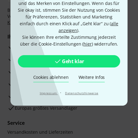
und das Merken von Einstellungen. Wenn das für
Bezahlen Sie vertraulich und sicher per Nachnahme,
Sie okay ist, stimmen Sie der Nutzung von Cookies
Vorkasse, PayPal, Amazon Pay,
Klarna Sofort bezahlen
,
für Präferenzen, Statistiken und Marketing
Klarna Ratenzahlung
oder Kreditkarte.
einfach durch einen Klick auf „Geht klar“ zu (
alle
anzeigen
).
Ihre Vorteile
Sie können Ihre erteilte Zustimmung jederzeit
über die Cookie-Einstellungen (
hier
) widerrufen.
3 Jahre Thomann Garantie
30 Tage Money-Back-Garantie
Geht klar
Reparaturservice
Cookies ablehnen
Weitere Infos
Beratung durch Fachexperten
·
Impressum
Datenschutzhinweise
Zufriedenheitsgarantie
Europas größtes Versandlager
Service
Versandkosten und Lieferzeiten