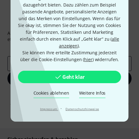
dazugehört bieten. Dazu zählen zum Beispiel
passende Angebote, personalisierte Anzeigen
und das Merken von Einstellungen. Wenn das für
Thomann Newsletter
Sie okay ist, stimmen Sie der Nutzung von Cookies
für Präferenzen, Statistiken und Marketing
Abonniere den Thomann Newsletter und gewinne mit
einfach durch einen Klick auf „Geht klar“ zu (
alle
etwas Glück einen von
50 Gutscheinen
über jeweils
50€
!
anzeigen
).
Inspirierende Beiträge
Deals
Thomann Insights
Sie können Ihre erteilte Zustimmung jederzeit
über die Cookie-Einstellungen (
hier
) widerrufen.
E-Mail-Adresse
*
Geht klar
Jetzt anmelden
Cookies ablehnen
Weitere Infos
Mit Klick auf „Jetzt anmelden“ stimmen Sie dem Erhalt von E-Mail-
Werbung und einer Messung des E-Mail-Nutzungsverhaltens zu. Die
Abmeldung ist jederzeit möglich. Weitere Informationen finden Sie in
unseren
Datenschutzhinweisen
·
.
Impressum
Datenschutzhinweise
* Pflichtfeld