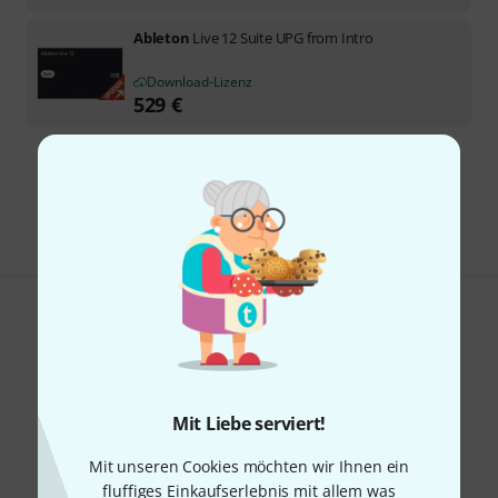
Ableton
Live 12 Suite UPG from Intro
Download-Lizenz
529
€
Kostenloser Versand ab 29 €
Alle Preise inkl. MwSt.
Gefällt Ihnen, was Sie sehen?
Teilen
Hilfe & Feedback
Mit Liebe serviert!
Mit unseren Cookies möchten wir Ihnen ein
fluffiges Einkaufserlebnis mit allem was